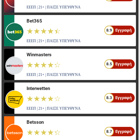
ΕΕΕΠ | 21+ | ΠΑΙΞΕ ΥΠΕΥΘΥΝΑ
Bet365
☆☆☆☆☆
★★★★★
8.9
Εγγραφή
ΕΕΕΠ | 21+ | ΠΑΙΞΕ ΥΠΕΥΘΥΝΑ
Winmasters
☆☆☆☆☆
★★★★★
8.5
Εγγραφή
ΕΕΕΠ | 21+ | ΠΑΙΞΕ ΥΠΕΥΘΥΝΑ
Interwetten
☆☆☆☆☆
★★★★★
8.3
Εγγραφή
ΕΕΕΠ | 21+ | ΠΑΙΞΕ ΥΠΕΥΘΥΝΑ
Betsson
☆☆☆☆☆
★★★★★
8.7
Εγγραφή