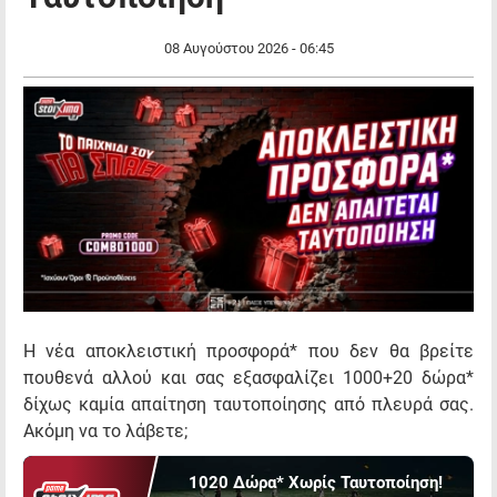
08 Αυγούστου 2026 - 06:45
Η νέα αποκλειστική προσφορά* που δεν θα βρείτε
πουθενά αλλού και σας εξασφαλίζει 1000+20 δώρα*
δίχως καμία απαίτηση ταυτοποίησης από πλευρά σας.
Ακόμη να το λάβετε;
1020 Δώρα* Χωρίς Ταυτοποίηση!