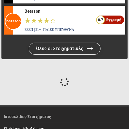
Betsson
☆☆☆☆☆
★★★★★
8.7
Εγγραφή
ΕΕΕΠ | 21+ | ΠΑΙΞΕ ΥΠΕΥΘΥΝΑ
Όλες οι Στοιχηματικές
Ιστοσελίδες Στοιχήματος
Stoiximan Αξιολόγηση