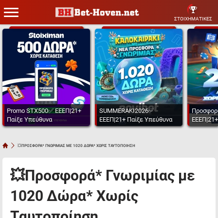
ΣΤΟΙΧΗΜΑΤΙΚΕΣ
Promo STX500✅ ΕΕΕΠ|21+
SUMMERAKI2026✅
Προσφορ
Παίξε Υπεύθυνα
ΕΕΕΠ|21+ Παίξε Υπεύθυνα
ΕΕΕΠ|21+
💥ΠΡΟΣΦΟΡΑ* ΓΝΩΡΙΜΙΑΣ ΜΕ 1020 ΔΩΡΑ* ΧΩΡΙΣ ΤΑΥΤΟΠΟΙΗΣΗ
💥Προσφορά* Γνωριμίας με
1020 Δώρα* Χωρίς
Ταυτοποίηση