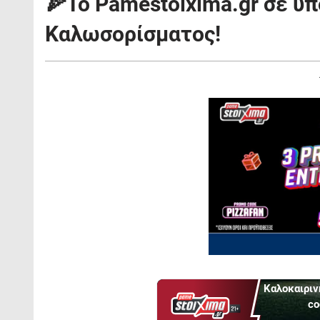
🍕Το Pamestoixima.gr σε υ
Καλωσορίσματος!
Καλοκαιριν
co