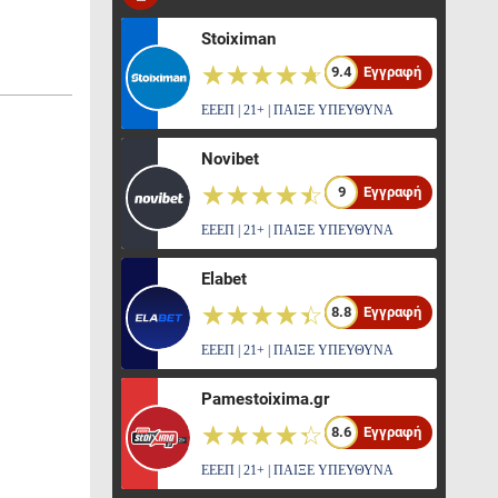
Stoiximan
☆☆☆☆☆
★★★★★
9.4
Εγγραφή
ΕΕΕΠ | 21+ | ΠΑΙΞΕ ΥΠΕΥΘΥΝΑ
Novibet
☆☆☆☆☆
★★★★★
9
Εγγραφή
ΕΕΕΠ | 21+ | ΠΑΙΞΕ ΥΠΕΥΘΥΝΑ
Elabet
☆☆☆☆☆
★★★★★
8.8
Εγγραφή
ΕΕΕΠ | 21+ | ΠΑΙΞΕ ΥΠΕΥΘΥΝΑ
Pamestoixima.gr
☆☆☆☆☆
★★★★★
8.6
Εγγραφή
ΕΕΕΠ | 21+ | ΠΑΙΞΕ ΥΠΕΥΘΥΝΑ