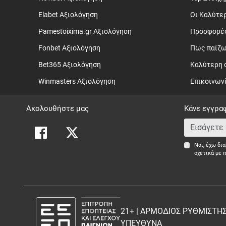
Elabet Αξιολόγηση
Οι Καλύτε
Pamestoixima.gr Αξιολόγηση
Προσφορές
Fonbet Αξιολόγηση
Πως παίζω 
Bet365 Αξιολόγηση
Καλύτερη 
Winmasters Αξιολόγηση
Επικοινων
Ακολουθήστε μας
Κάνε εγγραφ
Ναι, έχω δι
σχετικά με 
21+ | ΑΡΜΟΔΙΟΣ ΡΥΘΜΙΣΤΗΣ
ΥΠΕΥΘΥΝΑ