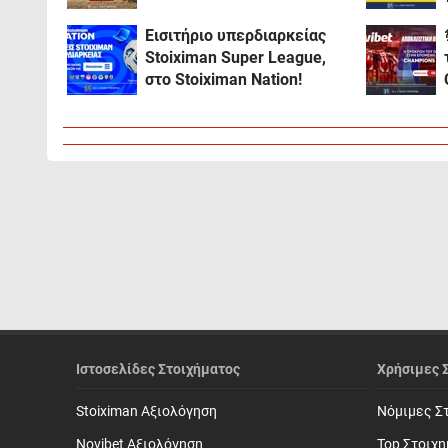
Εισιτήριο υπερδιαρκείας
Stoiximan Super League,
στο Stoiximan Nation!
Ιστοσελίδες Στοιχήματος
Χρήσιμες 
Stoiximan Αξιολόγηση
Νόμιμες Σ
Novibet Αξιολόγηση
Top Στοιχη