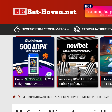
Τσιμπάς δώρα
ΕΕΕΠ | 21+ |
ΠΡΟΓΝΩΣΤΙΚΑ ΣΤΟΙΧΗΜΑΤΟΣ
ΣΤΟΙΧΗΜΑΤΙΚΕΣ ΕΤΑ
Promo STX500✅ ΕΕΕΠ|21+
Απόδοση 100✅ ΕΕΕΠ|21+
Προσφ
Παίξε Υπεύθυνα
Παίξε Υπεύθυνα
ΕΕΕΠ|
ΜΕΞΙΚΟ V ΝΟΤΙΑ ΑΦΡΙΚΗ: Η ΑΓΑΠΗΜΕΝΗ ΣΟΥΠΕΡ ΕΝΙΣΧΥΣΗ* ΤΗΣ BET365!