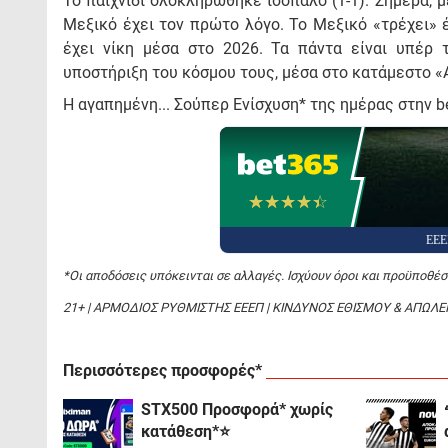
Το παιχνίδι ολοκληρώθηκε ισόπαλο (1-1). Σήμερα, 
Μεξικό έχει τον πρώτο λόγο. Το Μεξικό «τρέχει» 
έχει νίκη μέσα στο 2026. Τα πάντα είναι υπέρ
υποστήριξη του κόσμου τους, μέσα στο κατάμεστο 
Η αγαπημένη... Σούπερ Ενίσχυση* της ημέρας στην b
☆☆☆☆☆
★★★★★
ΕΕΕ
*Οι αποδόσεις υπόκεινται σε αλλαγές. Ισχύουν όροι και προϋποθέσ
21+ | ΑΡΜΟΔΙΟΣ ΡΥΘΜΙΣΤΗΣ ΕΕΕΠ | ΚΙΝΔΥΝΟΣ ΕΘΙΣΜΟΥ & ΑΠΩΛΕ
Περισσότερες προσφορές*
STX500 Προσφορά* χωρίς
κατάθεση*⭐