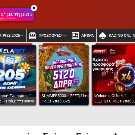
* με τη μία »
 ΠΑΙΞΕ ΥΠΕΥΘΥΝΑ
ΙΡΙΕΣ 2026
ΠΡΟΣΦΟΡΕΣ*
ΑΡΘΡΑ
ΚΑΖΙΝΟ ONLI
ορά* Γνωριμίας✅
SUMMER5000✅ ΕΕΕΠ|21+
Welcome Offer*✅
21+ Παίξε Υπεύθυνα
Παίξε Υπεύθυνα
ΕΕΕΠ|21+ Παίξε Υπεύθ