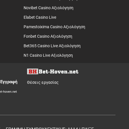
Novibet Casino Αξιολόγηση
Elabet Casino Live
Pamestoixima Casino Αξιολόγηση
Fonbet Casino Αξιολόγηση
Bet365 Casino Live Αξιολόγηση
N1 Casino Live Αξιολόγηση
Εγγραφή
Θέσεις εργασίας
t-hoven.net