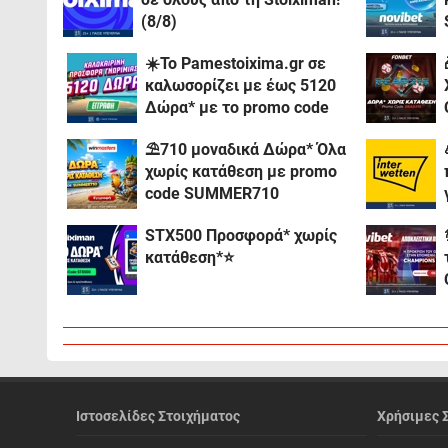
(8/8)
☀️To Pamestoixima.gr σε
καλωσορίζει με έως 5120
Δώρα* με το promo code
SUMMER5000!
⛱️710 μοναδικά Δώρα* Όλα
χωρίς κατάθεση με promo
code SUMMER710
STX500 Προσφορά* χωρίς
κατάθεση*⭐
Ιστοσελίδες Στοιχήματος
Χρήσιμες 