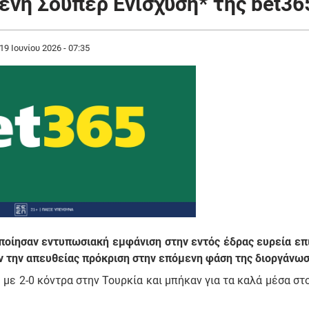
ένη Σούπερ Ενίσχυση* της bet36
19 Ιουνίου 2026 - 07:35
ποίησαν εντυπωσιακή εμφάνιση στην εντός έδρας ευρεία επ
ν την απευθείας πρόκριση στην επόμενη φάση της διοργάνωσ
με 2-0 κόντρα στην Τουρκία και μπήκαν για τα καλά μέσα στο