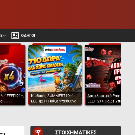
NE
ΟΔΗΓΟΙ
r*✅ ΕΕΕΠ|21+
Κωδικός SUMMER710✅
Αποκλειστικό Promo✅
να
ΕΕΕΠ|21+ Παίξε Υπεύθυνα
ΕΕΕΠ|21+ Παίξε Υπεύθυνα
ΣΤΟΙΧΗΜΑΤΙΚΕΣ