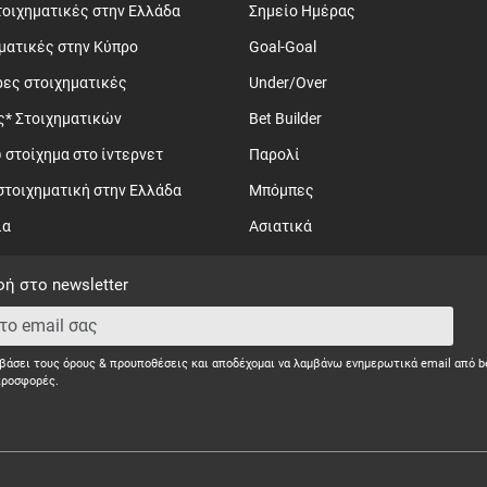
τοιχηματικές στην Ελλάδα
Σημείο Ημέρας
ματικές στην Κύπρο
Goal-Goal
ρες στοιχηματικές
Under/Over
* Στοιχηματικών
Bet Builder
στοίχημα στο ίντερνετ
Παρολί
στοιχηματική στην Ελλάδα
Mπόμπες
ία
Ασιατικά
ή στο newsletter
αβάσει τους όρους & προυποθέσεις και αποδέχομαι να λαμβάνω ενημερωτικά email από be
προσφορές.