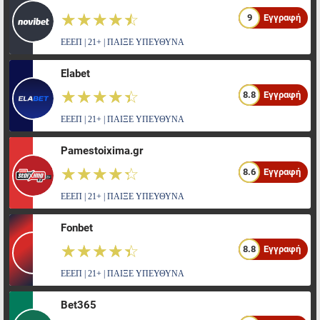
☆☆☆☆☆
★★★★★
9
Εγγραφή
ΕΕΕΠ | 21+ | ΠΑΙΞΕ ΥΠΕΥΘΥΝΑ
Elabet
☆☆☆☆☆
★★★★★
8.8
Εγγραφή
ΕΕΕΠ | 21+ | ΠΑΙΞΕ ΥΠΕΥΘΥΝΑ
Pamestoixima.gr
☆☆☆☆☆
★★★★★
8.6
Εγγραφή
ΕΕΕΠ | 21+ | ΠΑΙΞΕ ΥΠΕΥΘΥΝΑ
Fonbet
☆☆☆☆☆
★★★★★
8.8
Εγγραφή
ΕΕΕΠ | 21+ | ΠΑΙΞΕ ΥΠΕΥΘΥΝΑ
Bet365