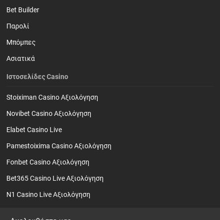
Bet Builder
Παρολί
Mπόμπες
Ασιατικά
Ιστοσελίδες Casino
Stoiximan Casino Αξιολόγηση
Novibet Casino Αξιολόγηση
Elabet Casino Live
Pamestoixima Casino Αξιολόγηση
Fonbet Casino Αξιολόγηση
Bet365 Casino Live Αξιολόγηση
N1 Casino Live Αξιολόγηση