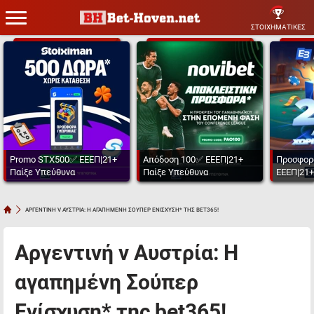
ΣΤΟΙΧΗΜΑΤΙΚΕΣ
Promo STX500✅ ΕΕΕΠ|21+
Απόδοση 100✅ ΕΕΕΠ|21+
Προσφορ
Παίξε Υπεύθυνα
Παίξε Υπεύθυνα
ΕΕΕΠ|21+
ΑΡΓΕΝΤΙΝΗ V ΑΥΣΤΡΙΑ: Η ΑΓΑΠΗΜΕΝΗ ΣΟΥΠΕΡ ΕΝΙΣΧΥΣΗ* ΤΗΣ BET365!
Αργεντινή v Αυστρία: Η
αγαπημένη Σούπερ
Ενίσχυση* της bet365!