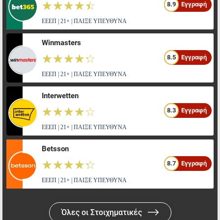
☆☆☆☆☆
★★★★★
8.9
Εγγραφή
ΕΕΕΠ | 21+ | ΠΑΙΞΕ ΥΠΕΥΘΥΝΑ
Winmasters
☆☆☆☆☆
★★★★★
8.5
Εγγραφή
ΕΕΕΠ | 21+ | ΠΑΙΞΕ ΥΠΕΥΘΥΝΑ
Interwetten
☆☆☆☆☆
★★★★★
8.3
Εγγραφή
ΕΕΕΠ | 21+ | ΠΑΙΞΕ ΥΠΕΥΘΥΝΑ
Betsson
☆☆☆☆☆
★★★★★
8.7
Εγγραφή
ΕΕΕΠ | 21+ | ΠΑΙΞΕ ΥΠΕΥΘΥΝΑ
Όλες οι Στοιχηματικές