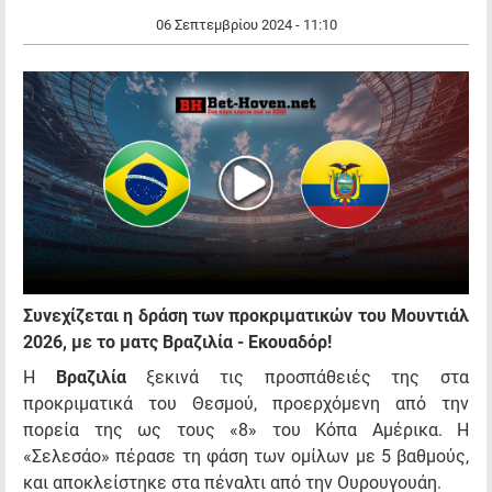
06 Σεπτεμβρίου 2024 - 11:10
Συνεχίζεται η δράση των προκριματικών του Μουντιάλ
2026, με το ματς Βραζιλία - Εκουαδόρ!
Η
Βραζιλία
ξεκινά τις προσπάθειές της στα
προκριματικά του Θεσμού, προερχόμενη από την
πορεία της ως τους «8» του Κόπα Αμέρικα. Η
«Σελεσάο» πέρασε τη φάση των ομίλων με 5 βαθμούς,
και αποκλείστηκε στα πέναλτι από την Ουρουγουάη.