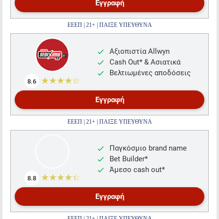
Εγγραφή
ΕΕΕΠ | 21+ | ΠΑΙΞΕ ΥΠΕΥΘΥΝΑ
Αξιοπιστία Allwyn
Cash Out* & Ασιατικά
Βελτιωμένες αποδόσεις
☆☆☆☆☆
★★★★★
8.6
Εγγραφή
ΕΕΕΠ | 21+ | ΠΑΙΞΕ ΥΠΕΥΘΥΝΑ
Παγκόσμιο brand name
Bet Builder*
Άμεσο cash out*
☆☆☆☆☆
★★★★★
8.8
Εγγραφή
ΕΕΕΠ | 21+ | ΠΑΙΞΕ ΥΠΕΥΘΥΝΑ