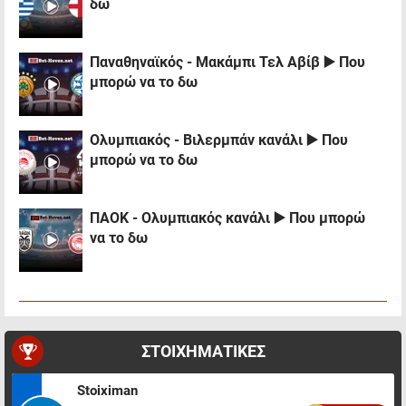
δω
Παναθηναϊκός - Μακάμπι Τελ Αβίβ ▶️ Που
μπορώ να το δω
Ολυμπιακός - Βιλερμπάν κανάλι ▶️ Που
μπορώ να το δω
ΠΑΟΚ - Ολυμπιακός κανάλι ▶️ Που μπορώ
να το δω
ΣΤΟΙΧΗΜΑΤΙΚΕΣ
Stoiximan