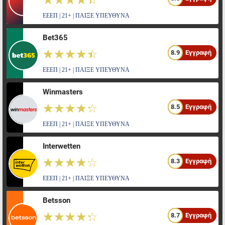
☆☆☆☆☆
★★★★★
ΕΕΕΠ | 21+ | ΠΑΙΞΕ ΥΠΕΥΘΥΝΑ
Bet365
☆☆☆☆☆
★★★★★
8.9
Εγγραφή
ΕΕΕΠ | 21+ | ΠΑΙΞΕ ΥΠΕΥΘΥΝΑ
Winmasters
☆☆☆☆☆
★★★★★
8.5
Εγγραφή
ΕΕΕΠ | 21+ | ΠΑΙΞΕ ΥΠΕΥΘΥΝΑ
Interwetten
☆☆☆☆☆
★★★★★
8.3
Εγγραφή
ΕΕΕΠ | 21+ | ΠΑΙΞΕ ΥΠΕΥΘΥΝΑ
Betsson
☆☆☆☆☆
★★★★★
8.7
Εγγραφή