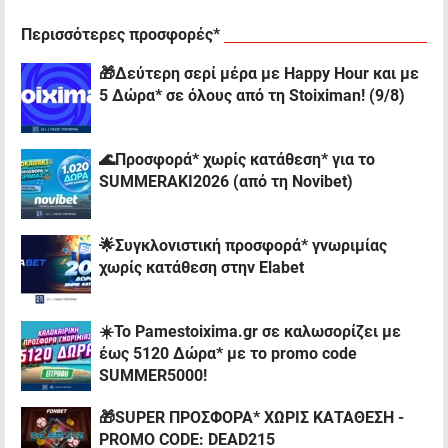
Περισσότερες προσφορές*
🎁Δεύτερη σερί μέρα με Happy Hour και με
5 Δώρα* σε όλους από τη Stoiximan! (9/8)
🌊Προσφορά* χωρίς κατάθεση* για το
SUMMERAKI2026 (από τη Novibet)
🌟Συγκλονιστική προσφορά* γνωριμίας
χωρίς κατάθεση στην Elabet
☀️To Pamestoixima.gr σε καλωσορίζει με
έως 5120 Δώρα* με το promo code
SUMMER5000!
🎁SUPER ΠΡΟΣΦΟΡΑ* ΧΩΡΙΣ ΚΑΤΑΘΕΣΗ -
PROMO CODE: DEAD215