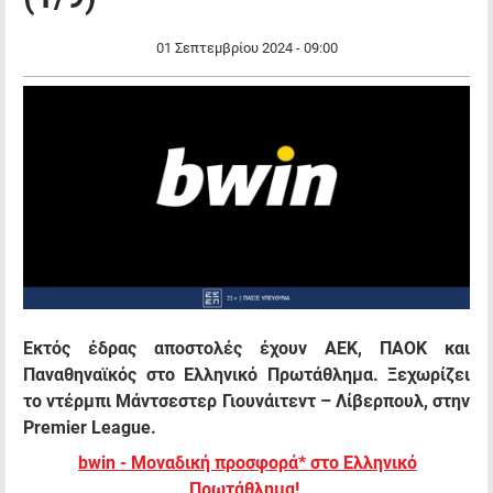
01 Σεπτεμβρίου 2024 - 09:00
Εκτός έδρας αποστολές έχουν ΑΕΚ, ΠΑΟΚ και
Παναθηναϊκός στο Ελληνικό Πρωτάθλημα. Ξεχωρίζει
το ντέρμπι Μάντσεστερ Γιουνάιτεντ – Λίβερπουλ, στην
Premier League.
bwin - Μοναδική προσφορά* στο Ελληνικό
Πρωτάθλημα!