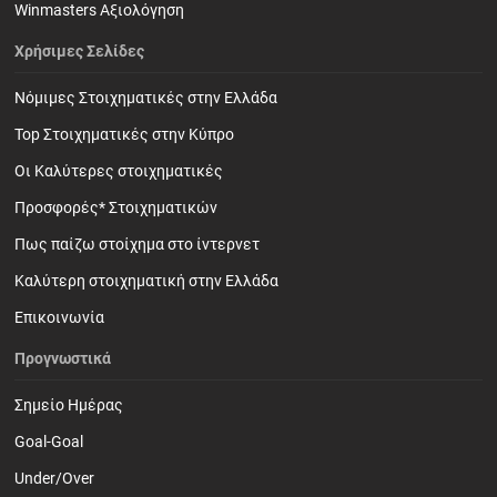
Winmasters Αξιολόγηση
Χρήσιμες Σελίδες
Νόμιμες Στοιχηματικές στην Ελλάδα
Top Στοιχηματικές στην Κύπρο
Οι Καλύτερες στοιχηματικές
Προσφορές* Στοιχηματικών
Πως παίζω στοίχημα στο ίντερνετ
Καλύτερη στοιχηματική στην Ελλάδα
Επικοινωνία
Προγνωστικά
Σημείο Ημέρας
Goal-Goal
Under/Over