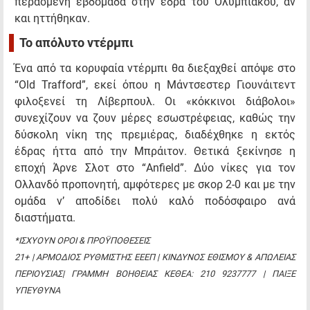
περασμένη εβδομάδα στην έδρα του Ολυμπιακού, αν
και ηττήθηκαν.
Το απόλυτο ντέρμπι
Ένα από τα κορυφαία ντέρμπι θα διεξαχθεί απόψε στο
“Old Trafford”, εκεί όπου η Μάντσεστερ Γιουνάιτεντ
φιλοξενεί τη Λίβερπουλ. Οι «κόκκινοι διάβολοι»
συνεχίζουν να ζουν μέρες εσωστρέφειας, καθώς την
δύσκολη νίκη της πρεμιέρας, διαδέχθηκε η εκτός
έδρας ήττα από την Μπράιτον. Θετικά ξεκίνησε η
εποχή Άρνε Σλοτ στο “Anfield”. Δύο νίκες για τον
Ολλανδό προπονητή, αμφότερες με σκορ 2-0 και με την
ομάδα ν’ αποδίδει πολύ καλό ποδόσφαιρο ανά
διαστήματα.
*ΙΣΧΥΟΥΝ ΟΡΟΙ & ΠΡΟΫΠΟΘΕΣΕΙΣ
21+ | ΑΡΜΟΔΙΟΣ ΡΥΘΜΙΣΤΗΣ ΕΕΕΠ | ΚΙΝΔΥΝΟΣ ΕΘΙΣΜΟΥ & ΑΠΩΛΕΙΑΣ
ΠΕΡΙΟΥΣΙΑΣ| ΓΡΑΜΜΗ ΒΟΗΘΕΙΑΣ ΚΕΘΕΑ: 210 9237777 | ΠΑΙΞΕ
ΥΠΕΥΘΥΝΑ