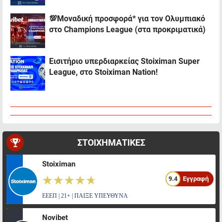
💯Μοναδική προσφορά* για τoν Ολυμπιακό
στο Champions League (στα προκριματικά)
Εισιτήριο υπερδιαρκείας Stoiximan Super
League, στο Stoiximan Nation!
ΣΤΟΙΧΗΜΑΤΙΚΕΣ
Stoiximan
☆☆☆☆☆
★★★★★
9.4
Εγγραφή
ΕΕΕΠ | 21+ | ΠΑΙΞΕ ΥΠΕΥΘΥΝΑ
Novibet