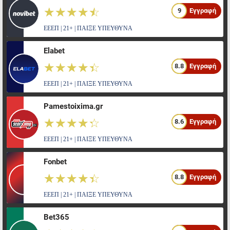
☆☆☆☆☆
★★★★★
9
Εγγραφή
ΕΕΕΠ | 21+ | ΠΑΙΞΕ ΥΠΕΥΘΥΝΑ
Elabet
☆☆☆☆☆
★★★★★
8.8
Εγγραφή
ΕΕΕΠ | 21+ | ΠΑΙΞΕ ΥΠΕΥΘΥΝΑ
Pamestoixima.gr
☆☆☆☆☆
★★★★★
8.6
Εγγραφή
ΕΕΕΠ | 21+ | ΠΑΙΞΕ ΥΠΕΥΘΥΝΑ
Fonbet
☆☆☆☆☆
★★★★★
8.8
Εγγραφή
ΕΕΕΠ | 21+ | ΠΑΙΞΕ ΥΠΕΥΘΥΝΑ
Bet365