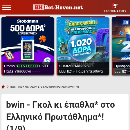
ΣΤΟΙΧΗΜΑΤΙΚΕΣ
Promo STX500✅ ΕΕΕΠ|21+
SUMMERAKI2026✅
Προσφορ
Παίξε Υπεύθυνα
ΕΕΕΠ|21+ Παίξε Υπεύθυνα
ΕΕΕΠ|21+
BWIN - ΓΚΟΛ ΚΙ ΕΠΑΘΛΑ* ΣΤΟ ΕΛΛΗΝΙΚΟ ΠΡΩΤΑΘΛΗΜΑ*! (1/9)
bwin - Γκολ κι έπαθλα* στο
Ελληνικό Πρωτάθλημα*!
(1/9)