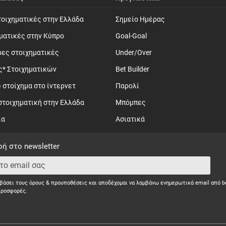
τοιχηματικές στην Ελλάδα
Σημείο Ημέρας
ματικές στην Κύπρο
Goal-Goal
ρες στοιχηματικές
Under/Over
* Στοιχηματικών
Bet Builder
στοίχημα στο ίντερνετ
Παρολί
στοιχηματική στην Ελλάδα
Mπόμπες
ία
Ασιατικά
ή στο newsletter
αβάσει τους όρους & προυποθέσεις και αποδέχομαι να λαμβάνω ενημερωτικά email από be
προσφορές.