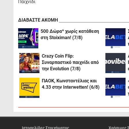
Παιχνίδι
ΔΙΑΒΑΣΤΕ ΑΚΟΜΗ
500 Δώρα* χωρίς κατάθεση
στη Stoiximan! (7/8)
Crazy Coin Flip:
Συναρπαστικό παιχνίδι από
την Evolution (7/8)
ΠΑΟΚ, Κωνσταντέλιας και
4.33 στην Interwetten! (6/8)
Ιστοσελίδες Στοιχήματος
Χρήσιμες 