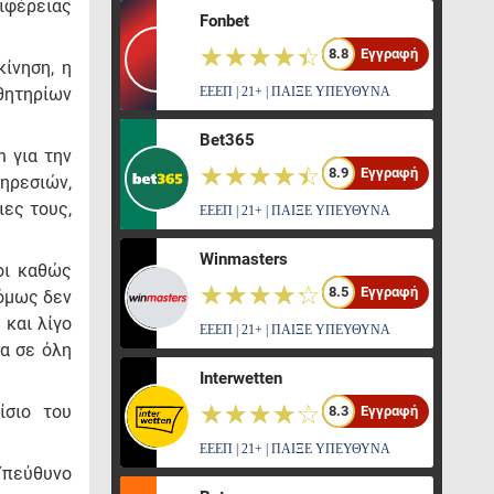
ιφέρειας
Fonbet
☆☆☆☆☆
★★★★★
8.8
Εγγραφή
ίνηση, η
σθητηρίων
ΕΕΕΠ | 21+ | ΠΑΙΞΕ ΥΠΕΥΘΥΝΑ
Bet365
 για την
☆☆☆☆☆
★★★★★
8.9
Εγγραφή
πηρεσιών,
ιες τους,
ΕΕΕΠ | 21+ | ΠΑΙΞΕ ΥΠΕΥΘΥΝΑ
Winmasters
οι καθώς
☆☆☆☆☆
★★★★★
8.5
Εγγραφή
 όμως δεν
 και λίγο
ΕΕΕΠ | 21+ | ΠΑΙΞΕ ΥΠΕΥΘΥΝΑ
ια σε όλη
Interwetten
☆☆☆☆☆
★★★★★
ίσιο του
8.3
Εγγραφή
ΕΕΕΠ | 21+ | ΠΑΙΞΕ ΥΠΕΥΘΥΝΑ
 Υπεύθυνο