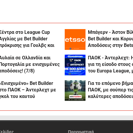
Σέντρα στο League Cup
Μπάγερν - Άστον Βί
Αγγλίας με Bet Builder
Bet Builder και Κορυ
πρόκρισης για Γουλβς και
Αποδόσεις στην Bet
ισορροπία στο
(7/8)
Αυλαία σε Ολλανδία και
ΠΑΟΚ - Άντερλεχτ: 
Μίντλεσμπρο - Ρέξαμ (7/8)
Πορτογαλία με ενισχυμένες
για τη είσοδο στους
αποδόσεις! (7/8)
του Europa League, 
έπαθλο* ανταμοιβής
«Ενισχυμένο» Bet Builder
Για το επόμενο βήμα
Stoiximan! (6/8)
στο ΠΑΟΚ – Άντερλεχτ με
ΠΑΟΚ, με σούπερ τι
γκολ του καυτού
καλύτερες αποδόσει
Κωνσταντέλια (6/8)
winmasters! (6/8)
Σελίδες
Προγνωστικά