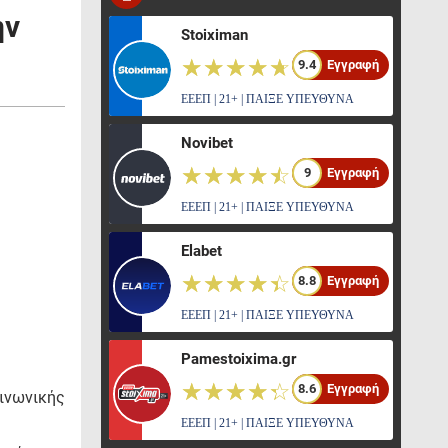
ην
Stoiximan
☆☆☆☆☆
★★★★★
9.4
Εγγραφή
ΕΕΕΠ | 21+ | ΠΑΙΞΕ ΥΠΕΥΘΥΝΑ
Novibet
☆☆☆☆☆
★★★★★
9
Εγγραφή
ΕΕΕΠ | 21+ | ΠΑΙΞΕ ΥΠΕΥΘΥΝΑ
Elabet
☆☆☆☆☆
★★★★★
8.8
Εγγραφή
ΕΕΕΠ | 21+ | ΠΑΙΞΕ ΥΠΕΥΘΥΝΑ
Pamestoixima.gr
☆☆☆☆☆
★★★★★
8.6
Εγγραφή
ινωνικής
ΕΕΕΠ | 21+ | ΠΑΙΞΕ ΥΠΕΥΘΥΝΑ