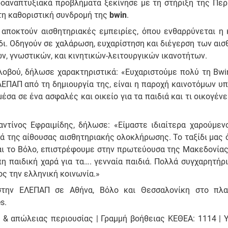
ροαναπτυξιακά προβλήματα ξεκίνησε με τη στήριξη της Περ
τη καθοριστική συνδρομή της
bwin
.
αποκτούν αισθητηριακές εμπειρίες, όπου ενθαρρύνεται η κ
ίδι. Οδηγούν σε χαλάρωση, ευχαρίστηση και διέγερση των αι
ν, γνωστικών, και κινητικών-λειτουργικών ικανοτήτων.
οβού, δήλωσε χαρακτηριστικά: «Eυχαριστούμε πολύ τη Bwin
ΛΕΠΑΠ από τη δημιουργία της, είναι η παροχή καινοτόμων υ
 σε ένα ασφαλές και οικείο για τα παιδιά και τι οικογένε
ντίνος Εφραιμίδης, δήλωσε: «Είμαστε ιδιαίτερα χαρούμεν
ιά της αίθουσας αισθητηριακής ολοκλήρωσης. Το ταξίδι μας
αι το Βόλο, επιστρέφουμε στην πρωτεύουσα της Μακεδονίας
η παιδική χαρά για τα…. γενναία παιδιά. Πολλά συγχαρητήρ
ς την ελληνική κοινωνία.»
 στην ΕΛΕΠΑΠ σε Αθήνα, Βόλο και Θεσσαλονίκη στο πλα
s.
ύ & απώλειας περιουσίας | Γραμμή βοήθειας ΚΕΘΕΑ: 1114 |