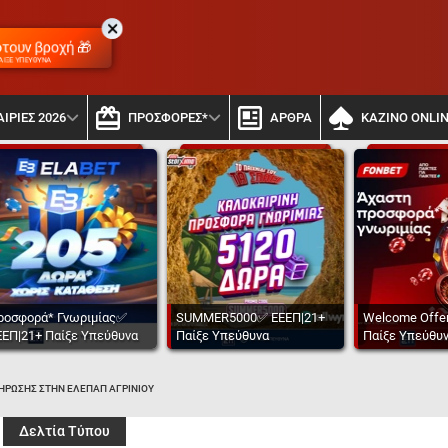
τουν βροχή 🎁
 ΠΑΙΞΕ ΥΠΕΥΘΥΝΑ
ΙΡΙΕΣ 2026
ΠΡΟΣΦΟΡΕΣ*
ΑΡΘΡΑ
ΚΑΖΙΝΟ ONLI
ροσφορά* Γνωριμίας✅
SUMMER5000✅ ΕΕΕΠ|21+
Welcome Offe
ΕΕΠ|21+ Παίξε Υπεύθυνα
Παίξε Υπεύθυνα
Παίξε Υπεύθυ
ΗΡΩΣΗΣ ΣΤΗΝ ΕΛΕΠΑΠ ΑΓΡΙΝΙΟΥ
Δελτία Τύπου