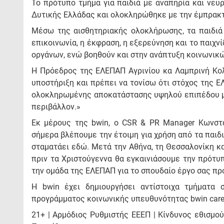
Το πρότυπο τμήμα για παιδιά με αναπηρία και νευ
Δυτικής Ελλάδας και ολοκληρώθηκε με την έμπρακ
Μέσω της αισθητηριακής ολοκλήρωσης, τα παιδιά 
επικοινωνία, η έκφραση, η εξερεύνηση και το παιχν
οργάνων, ενώ βοηθούν και στην ανάπτυξη κοινωνικώ
Η Πρόεδρος της ΕΛΕΠΑΠ Αγρινίου κα Λαμπρινή Κολ
υποστήριξη και πρέπει να τονίσω ότι στόχος της Ε
ολοκληρωμένης αποκατάστασης υψηλού επιπέδου μέσα
περιβάλλον.»
Εκ μέρους της bwin, ο CSR & PR Manager Κωνστα
σήμερα βλέπουμε την έτοιμη για χρήση από τα παιδ
σταματάει εδώ. Μετά την Αθήνα, τη Θεσσαλονίκη κ
πριν τα Χριστούγεννα θα εγκαινιάσουμε την πρότυπ
την ομάδα της ΕΛΕΠΑΠ για το σπουδαίο έργο σας προ
Η bwin έχει δημιουργήσει αντίστοιχα τμήματα
προγράμματος κοινωνικής υπευθυνότητας bwin care
21+ | Αρμόδιος Ρυθμιστής ΕΕΕΠ | Κίνδυνος εθισμο