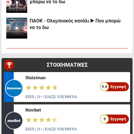
μπορώ να το δω
ΠΑΟΚ - Ολυμπιακός κανάλι ▶️ Που μπορώ
να το δω
ΣΤΟΙΧΗΜΑΤΙΚΕΣ
Stoiximan
☆☆☆☆☆
★★★★★
9.4
Εγγραφή
ΕΕΕΠ | 21+ | ΠΑΙΞΕ ΥΠΕΥΘΥΝΑ
Novibet
☆☆☆☆☆
★★★★★
9
Εγγραφή
ΕΕΕΠ | 21+ | ΠΑΙΞΕ ΥΠΕΥΘΥΝΑ