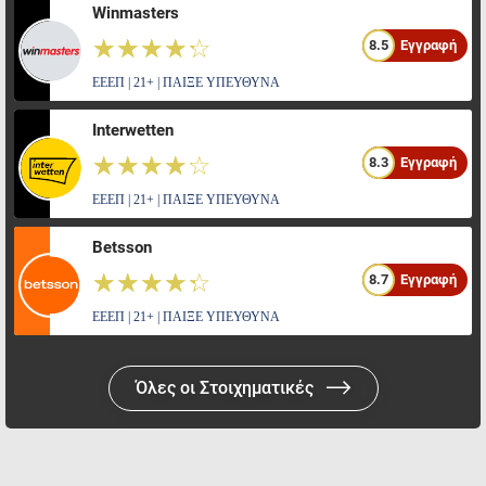
Winmasters
☆☆☆☆☆
★★★★★
8.5
Εγγραφή
ΕΕΕΠ | 21+ | ΠΑΙΞΕ ΥΠΕΥΘΥΝΑ
Interwetten
☆☆☆☆☆
★★★★★
8.3
Εγγραφή
ΕΕΕΠ | 21+ | ΠΑΙΞΕ ΥΠΕΥΘΥΝΑ
Betsson
☆☆☆☆☆
★★★★★
8.7
Εγγραφή
ΕΕΕΠ | 21+ | ΠΑΙΞΕ ΥΠΕΥΘΥΝΑ
Όλες οι Στοιχηματικές