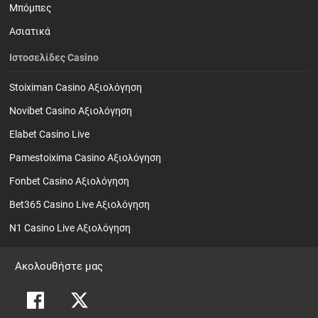
Mπόμπες
Ασιατικά
Ιστοσελίδες Casino
Stoiximan Casino Αξιολόγηση
Novibet Casino Αξιολόγηση
Elabet Casino Live
Pamestoixima Casino Αξιολόγηση
Fonbet Casino Αξιολόγηση
Bet365 Casino Live Αξιολόγηση
N1 Casino Live Αξιολόγηση
Ακολουθήστε μας