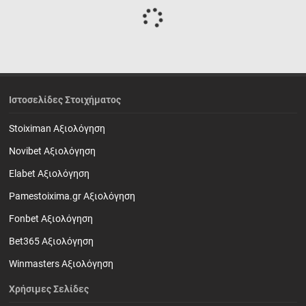
Ιστοσελίδες Στοιχήματος
Stoiximan Αξιολόγηση
Novibet Αξιολόγηση
Elabet Αξιολόγηση
Pamestoixima.gr Αξιολόγηση
Fonbet Αξιολόγηση
Bet365 Αξιολόγηση
Winmasters Αξιολόγηση
Χρήσιμες Σελίδες