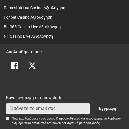
Pamestoixima Casino Αξιολόγηση
Fonbet Casino Αξιολόγηση
Bet365 Casino Live Αξιολόγηση
N1 Casino Live Αξιολόγηση
Ακολουθήστε μας
Κάνε εγγραφή στο newsletter
Εγγραφή
Ναι, έχω διαβάσει τους όρους & προυποθέσεις και αποδέχομαι να λαμβάνω
ενημερωτικά email από bet-hoven.net σχετικά με προσφορές.