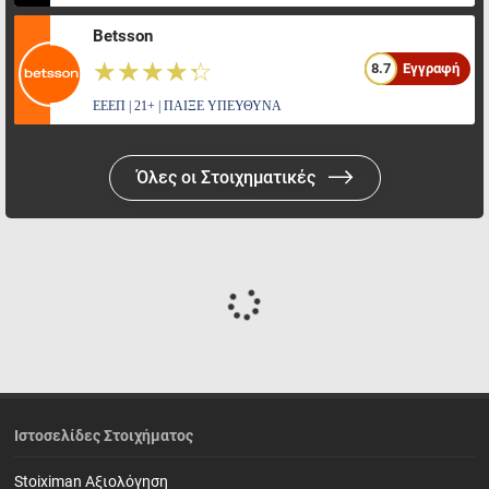
Betsson
☆☆☆☆☆
★★★★★
8.7
Εγγραφή
ΕΕΕΠ | 21+ | ΠΑΙΞΕ ΥΠΕΥΘΥΝΑ
Όλες οι Στοιχηματικές
Ιστοσελίδες Στοιχήματος
Stoiximan Αξιολόγηση