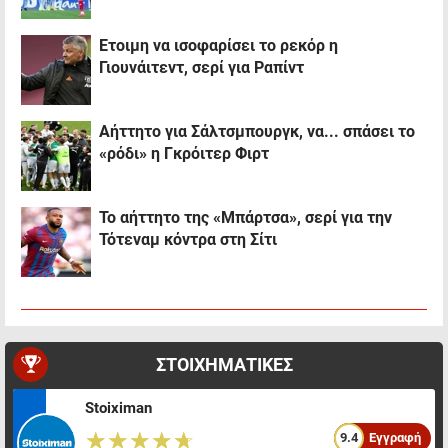
Έτοιμη να ισοφαρίσει το ρεκόρ η
Γιουνάιτεντ, σερί για Ραπίντ
Αήττητο για Σάλτσμπουργκ, να... σπάσει το
«ρόδι» η Γκρόιτερ Φιρτ
Το αήττητο της «Μπάρτσα», σερί για την
Τότεναμ κόντρα στη Σίτι
ΣΤΟΙΧΗΜΑΤΙΚΕΣ
Stoiximan
☆☆☆☆☆
★★★★★
9.4
Εγγραφή