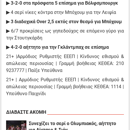
▶ 3-2-0 στα πρόσφατα 5 επίσημα για Βόλφσμπουργκ
▶
4 σερί νίκες κόντρα στην Μπόχουμ για την Λειψία
▶ 3 διαδοχικά Over 2,5 εκτός στον θεσμό για Μπόχουμ
▶
6/7 προκρίσεις ως γηπεδούχος σε επόμενο γύρο για
την Στουτγκάρδη
▶ 4-2-0 αήττητο για την Γκλάντμπαχ σε επίσημα
21+ |Αρμόδιος Ρυθμιστής ΕΕΕΠ | Κίνδυνος εθισμού &
απώλειας περιουσίας | Γραμμή βοήθειας ΚΕΘΕΑ: 210
9237777 | Παίξε Υπεύθυνα
21+ | Αρμόδιος Ρυθμιστής ΕΕΕΠ | Κίνδυνος εθισμού &
απώλειας περιουσίας | Γραμμή βοήθειας ΚΕΘΕΑ: 1114 |
Υπεύθυνο Παιχνίδι
ΔΙΑΒΑΣΤΕ ΑΚΟΜΗ
Συνεχίζει το σερί ο Ολυμπιακός, αήττητο
για Λίντσερ & Σιόν