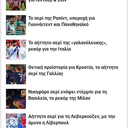
Το σερί της Ραπίντ, υπεροχή για
Γιουνάιτεντ και Παναθηναϊκό
Το αήττητο σερί της «γαλανόλευκης»,
ρεκόρ για την Ιταλία
Θετική προϊστορία για Κροατία, το αήττητο
σερί της Γαλλίας
Νικηφόρο σερί ενόψει ντέρμπι για τη
Βασιλεία, το ρεκόρ της Μίλαν
Αήττητο σερί για τη Λεβερκούζεν, με την
άμυνα η Λίβερπουλ