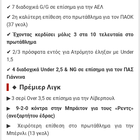
✔ 7 διαδοχικά G/G σε επίσημα για την ΑΕΛ
✔
2η καλύτερη επίθεση στο πρωτάθλημα για τον ΠΑΟΚ
(37 γκολ)
✔ Έχοντας κερδίσει μόλις 3 στα 10 τελευταία στο
πρωτάθλημα
✔
2/3 πρόσφατα εντός για Ατρόμητο έληξαν με Under
1,5
✔
4 διαδοχικά Under 2,5 & NG σε επίσημα για τον ΠΑΣ
Γιάννινα
🔸 Πρέμιερ Λιγκ
▶
3 σερί Over 3,5 σε επίσημα για την Λίβερπουλ
▶
9-2-0 κόντρα στην Μπράιτον για τους «Ρεντς»
(ανεξαρτήτου έδρας)
▶
Χειρότερη επίθεση στο πρωτάθλημα για την
Μπέρνλι (13 γκολ)