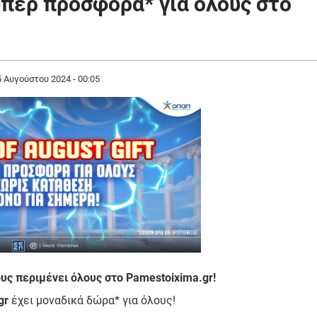
περ προσφορά* για όλους στο
 Αυγούστου 2024 - 00:05
υς περιμένει όλους στο Pamestoixima.gr!
gr
έχει μοναδικά δώρα* για όλους!