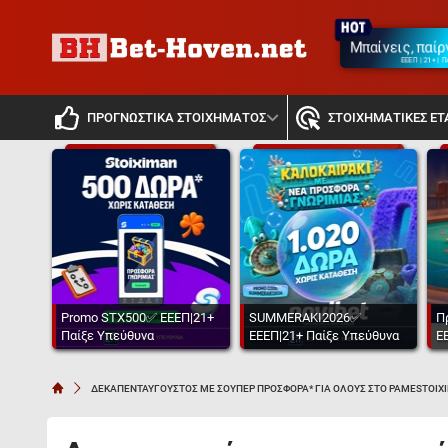
Μπαίνεις, παίρ
ΕΕΕΠ | 21+ |
ΠΡΟΓΝΩΣΤΙΚΑ ΣΤΟΙΧΗΜΑΤΟΣ
ΣΤΟΙΧΗΜΑΤΙΚΕΣ ΕΤΑ
Promo STX500✅ ΕΕΕΠ|21+
SUMMERAKI2026✅
Π
Παίξε Υπεύθυνα
ΕΕΕΠ|21+ Παίξε Υπεύθυνα
Ε
ΔΕΚΑΠΕΝΤΑΥΓΟΥΣΤΟΣ ΜΕ ΣΟΥΠΕΡ ΠΡΟΣΦΟΡΑ* ΓΙΑ ΟΛΟΥΣ ΣΤΟ PAMESTOIXIM