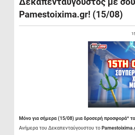
Δεκαπενταύγουστος με σού
Pamestoixima.gr! (15/08)
15
Μόνο για σήμερα (15/08) μια δροσερή προσφορά* το
Ανήμερα του Δεκαπενταύγουστου το
Pamestoixima.