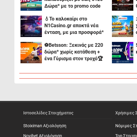
Δώρα* με το promo code
SUMMER5000!
💧Το καλοκαίρι στο
N1Casino.gr αποκτά νέα
ένταση, με μια προσφορά*
γεμάτη εκπλήξεις!
⚽Betsson: Ξεκινάς με 220
δώρα* χωρίς κατάθεση +
ένα Γύρισμα στον τροχό🏆
Ιστοσελίδες Στοιχήματος
Χρήσιμες 
Stoiximan Αξιολόγηση
Νόμιμες Σ
Novibet Αξιολόγηση
Top Στοιχη