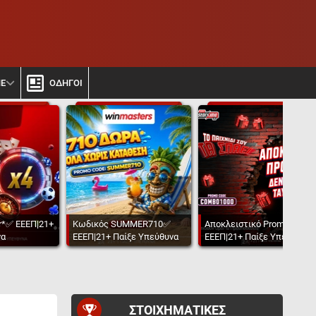
NE
ΟΔΗΓΟΙ
r*✅ ΕΕΕΠ|21+
Κωδικός SUMMER710✅
Αποκλειστικό Promo✅
να
ΕΕΕΠ|21+ Παίξε Υπεύθυνα
ΕΕΕΠ|21+ Παίξε Υπεύθυνα
ΣΤΟΙΧΗΜΑΤΙΚΕΣ