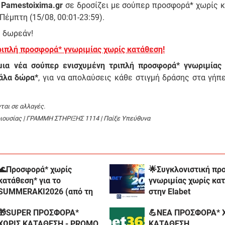
ο
Pamestoixima.gr
σε δροσίζει με σούπερ προσφορά* χωρίς κ
Πέμπτη (15/08, 00:01-23:59).
ς δωρεάν!
ριπλή προσφορά* γνωριμίας χωρίς κατάθεση!
μια νέα σούπερ ενισχυμένη τριπλή προσφορά* γνωριμίας
γάλα δώρα*
, για να απολαύσεις κάθε στιγμή δράσης στα γήπ
ται σε αλλαγές.
ριουσίας | ΓΡΑΜΜΗ ΣΤΗΡΙΞΗΣ 1114 | Παίξε Υπεύθυνα
🌊Προσφορά* χωρίς
🌟Συγκλονιστική πρ
κατάθεση* για το
γνωριμίας χωρίς κα
SUMMERAKI2026 (από τη
στην Elabet
Novibet)
🎁SUPER ΠΡΟΣΦΟΡΑ*
💪ΝΕΑ ΠΡΟΣΦΟΡΑ* 
ΧΩΡΙΣ ΚΑΤΑΘΕΣΗ - PROMO
ΚΑΤΑΘΕΣΗ