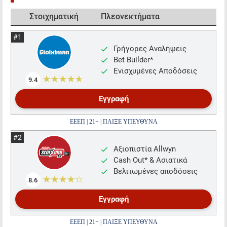
Στοιχηματική
Πλεονεκτήματα
Γρήγορες Αναλήψεις
Bet Builder*
Ενισχυμένες Αποδόσεις
☆☆☆☆☆
★★★★★
9.4
Εγγραφή
ΕΕΕΠ | 21+ | ΠΑΙΞΕ ΥΠΕΥΘΥΝΑ
Αξιοπιστία Allwyn
Cash Out* & Ασιατικά
Βελτιωμένες αποδόσεις
☆☆☆☆☆
★★★★★
8.6
Εγγραφή
ΕΕΕΠ | 21+ | ΠΑΙΞΕ ΥΠΕΥΘΥΝΑ