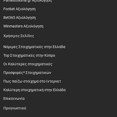
Pamestoixima.gr Αξιολόγηση
Fonbet Αξιολόγηση
Bet365 Αξιολόγηση
Winmasters Αξιολόγηση
Χρήσιμες Σελίδες
Νόμιμες Στοιχηματικές στην Ελλάδα
Top Στοιχηματικές στην Κύπρο
Οι Καλύτερες στοιχηματικές
Προσφορές* Στοιχηματικών
Πως παίζω στοίχημα στο ίντερνετ
Καλύτερη στοιχηματική στην Ελλάδα
Επικοινωνία
Προγνωστικά