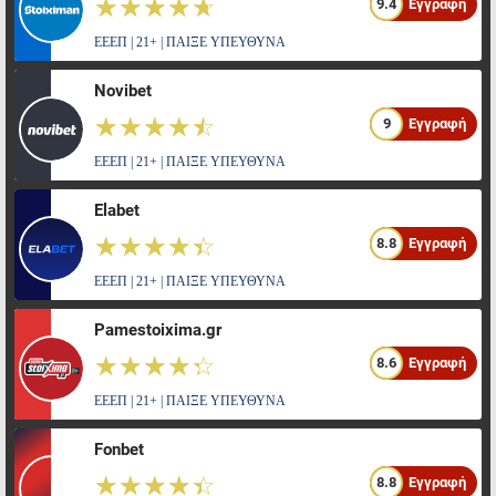
☆☆☆☆☆
★★★★★
9.4
Εγγραφή
ΕΕΕΠ | 21+ | ΠΑΙΞΕ ΥΠΕΥΘΥΝΑ
Novibet
☆☆☆☆☆
★★★★★
9
Εγγραφή
ΕΕΕΠ | 21+ | ΠΑΙΞΕ ΥΠΕΥΘΥΝΑ
Elabet
☆☆☆☆☆
★★★★★
8.8
Εγγραφή
ΕΕΕΠ | 21+ | ΠΑΙΞΕ ΥΠΕΥΘΥΝΑ
Pamestoixima.gr
☆☆☆☆☆
★★★★★
8.6
Εγγραφή
ΕΕΕΠ | 21+ | ΠΑΙΞΕ ΥΠΕΥΘΥΝΑ
Fonbet
☆☆☆☆☆
★★★★★
8.8
Εγγραφή