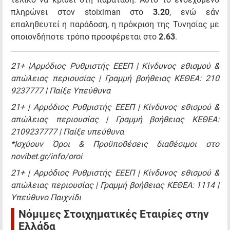
πληρώνει στον stoiximan στο
3.20
, ενώ εάν
επαληθευτεί η παράδοση, η πρόκριση της Τυνησίας με
οποιονδήποτε τρόπο προσφέρεται στο
2.63
.
21+ |Αρμόδιος Ρυθμιστής ΕΕΕΠ | Κίνδυνος εθισμού &
απώλειας περιουσίας | Γραμμή βοήθειας ΚΕΘΕΑ: 210
9237777 | Παίξε Υπεύθυνα
21+ | Αρμόδιος Ρυθμιστής ΕΕΕΠ | Κίνδυνος εθισμού &
απώλειας περιουσίας | Γραμμή βοήθειας ΚΕΘΕΑ:
2109237777 | Παίξε υπεύθυνα
*Ισχύουν Όροι & Προϋποθέσεις διαθέσιμοι στο
novibet.gr/info/oroi
21+ | Αρμόδιος Ρυθμιστής ΕΕΕΠ | Κίνδυνος εθισμού &
απώλειας περιουσίας | Γραμμή βοήθειας ΚΕΘΕΑ: 1114 |
Υπεύθυνο Παιχνίδι
Νόμιμες Στοιχηματικές Εταιρίες στην
Ελλάδα