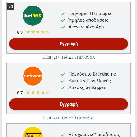
Γρήγορες Πληρωμές
Υψηλές αποδόσεις
Ανανεωμένο App
☆☆☆☆☆
★★★★★
8.9
Εγγραφή
ΕΕΕΠ | 21+ | ΠΑΙΞΕ ΥΠΕΥΘΥΝΑ
Παγκόσμιο Brandname
Δωρεάν Συναλλαγές
Άμεσες αναλήψεις
☆☆☆☆☆
★★★★★
8.7
Εγγραφή
ΕΕΕΠ | 21+ | ΠΑΙΞΕ ΥΠΕΥΘΥΝΑ
Ενισχυμένες* αποδόσεις