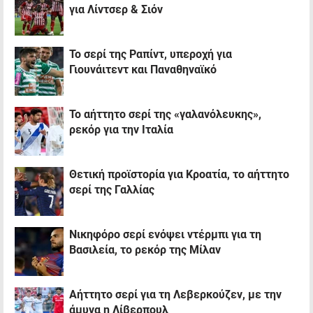
για Λίντσερ & Σιόν
Το σερί της Ραπίντ, υπεροχή για
Γιουνάιτεντ και Παναθηναϊκό
Το αήττητο σερί της «γαλανόλευκης»,
ρεκόρ για την Ιταλία
Θετική προϊστορία για Κροατία, το αήττητο
σερί της Γαλλίας
Νικηφόρο σερί ενόψει ντέρμπι για τη
Βασιλεία, το ρεκόρ της Μίλαν
Αήττητο σερί για τη Λεβερκούζεν, με την
άμυνα η Λίβερπουλ