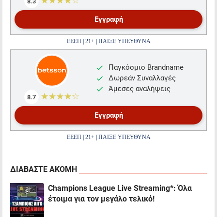
☆☆☆☆☆
★★★★★
8.3
Εγγραφή
ΕΕΕΠ | 21+ | ΠΑΙΞΕ ΥΠΕΥΘΥΝΑ
Παγκόσμιο Brandname
Δωρεάν Συναλλαγές
Άμεσες αναλήψεις
☆☆☆☆☆
★★★★★
8.7
Εγγραφή
ΕΕΕΠ | 21+ | ΠΑΙΞΕ ΥΠΕΥΘΥΝΑ
ΔΙΑΒΑΣΤΕ ΑΚΟΜΗ
Champions League Live Streaming*: Όλα
έτοιμα για τον μεγάλο τελικό!