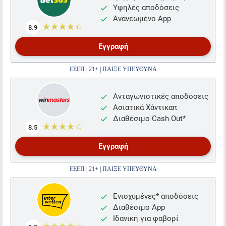
Υψηλές αποδόσεις
Ανανεωμένο App
☆☆☆☆☆
★★★★★
8.9
Εγγραφή
ΕΕΕΠ | 21+ | ΠΑΙΞΕ ΥΠΕΥΘΥΝΑ
Ανταγωνιστικές αποδόσεις
Ασιατικά Χάντικαπ
Διαθέσιμο Cash Out*
☆☆☆☆☆
★★★★★
8.5
Εγγραφή
ΕΕΕΠ | 21+ | ΠΑΙΞΕ ΥΠΕΥΘΥΝΑ
Ενισχυμένες* αποδόσεις
Διαθέσιμο App
Ιδανική για φαβορί