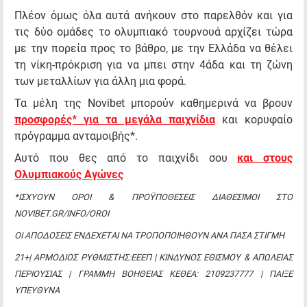
Πλέον όμως όλα αυτά ανήκουν στο παρελθόν και για
τις δύο ομάδες το ολυμπιακό τουρνουά αρχίζει τώρα
με την πορεία προς το βάθρο, με την Ελλάδα να θέλει
τη νίκη-πρόκριση για να μπει στην 4άδα και τη ζώνη
των μεταλλίων για άλλη μια φορά.
Τα μέλη της Novibet μπορούν καθημερινά να βρουν
προσφορές* για τα μεγάλα παιχνίδια
και κορυφαίο
πρόγραμμα ανταμοιβής*.
Αυτό που θες από το παιχνίδι σου
και στους
Ολυμπιακούς Αγώνες
*ΙΣΧΥΟΥΝ ΟΡΟΙ & ΠΡΟΫΠΟΘΕΣΕΙΣ ΔΙΑΘΕΣΙΜΟΙ ΣΤΟ
NOVIBET.GR/INFO/OROI
ΟΙ ΑΠΟΔΟΣΕΙΣ ΕΝΔΕΧΕΤΑΙ ΝΑ ΤΡΟΠΟΠΟΙΗΘΟΥΝ ΑΝΑ ΠΑΣΑ ΣΤΙΓΜΗ
21+| ΑΡΜΟΔΙΟΣ ΡΥΘΜΙΣΤΗΣ:ΕΕΕΠ | ΚΙΝΔΥΝΟΣ ΕΘΙΣΜΟΥ & ΑΠΩΛΕΙΑΣ
ΠΕΡΙΟΥΣΙΑΣ | ΓΡΑΜΜΗ ΒΟΗΘΕΙΑΣ ΚΕΘΕΑ: 2109237777 | ΠΑΙΞΕ
ΥΠΕΥΘΥΝΑ