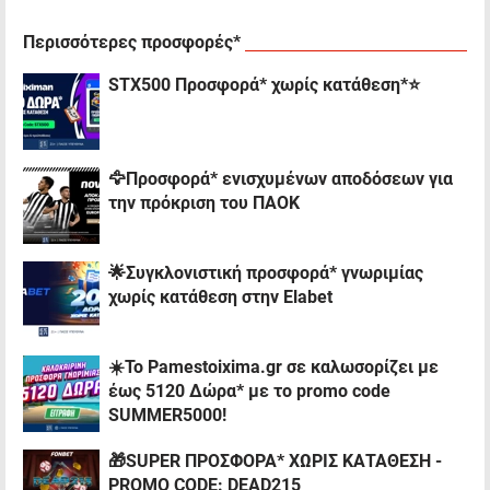
Περισσότερες προσφορές*
STX500 Προσφορά* χωρίς κατάθεση*⭐
🦅Προσφορά* ενισχυμένων αποδόσεων για
την πρόκριση του ΠΑΟΚ
🌟Συγκλονιστική προσφορά* γνωριμίας
χωρίς κατάθεση στην Elabet
☀️To Pamestoixima.gr σε καλωσορίζει με
έως 5120 Δώρα* με το promo code
SUMMER5000!
🎁SUPER ΠΡΟΣΦΟΡΑ* ΧΩΡΙΣ ΚΑΤΑΘΕΣΗ -
PROMO CODE: DEAD215