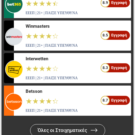
☆☆☆☆☆
★★★★★
8.9
Εγγραφή
ΕΕΕΠ | 21+ | ΠΑΙΞΕ ΥΠΕΥΘΥΝΑ
Winmasters
☆☆☆☆☆
★★★★★
8.5
Εγγραφή
ΕΕΕΠ | 21+ | ΠΑΙΞΕ ΥΠΕΥΘΥΝΑ
Interwetten
☆☆☆☆☆
★★★★★
8.3
Εγγραφή
ΕΕΕΠ | 21+ | ΠΑΙΞΕ ΥΠΕΥΘΥΝΑ
Betsson
☆☆☆☆☆
★★★★★
8.7
Εγγραφή
ΕΕΕΠ | 21+ | ΠΑΙΞΕ ΥΠΕΥΘΥΝΑ
Όλες οι Στοιχηματικές