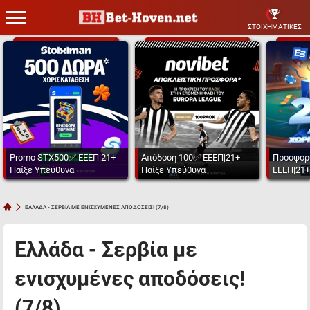
ΣΤΟΙΧΗΜΑΤΙΚΕΣ
Promo STX500✅ ΕΕΕΠ|21+
Απόδοση 100✅ ΕΕΕΠ|21+
Προσφορ
Παίξε Υπεύθυνα
Παίξε Υπεύθυνα
ΕΕΕΠ|21+
ΕΛΛΑΔΑ - ΣΕΡΒΙΑ ΜΕ ΕΝΙΣΧΥΜΕΝΕΣ ΑΠΟΔΟΣΕΙΣ! (7/8)
Ελλάδα - Σερβία με
ενισχυμένες αποδόσεις!
(7/8)