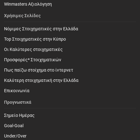
Winmasters Αξιολόγηση
Χρήσιμες Σελίδες
Νόμιμες Στοιχηματικές στην Ελλάδα
Top Στοιχηματικές στην Κύπρο
Οι Καλύτερες στοιχηματικές
Προσφορές* Στοιχηματικών
Πως παίζω στοίχημα στο ίντερνετ
Καλύτερη στοιχηματική στην Ελλάδα
Επικοινωνία
Προγνωστικά
Σημείο Ημέρας
Goal-Goal
Under/Over