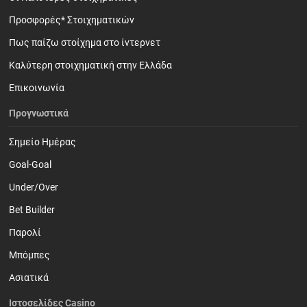
Προσφορές* Στοιχηματικών
Πως παίζω στοίχημα στο ίντερνετ
Καλύτερη στοιχηματική στην Ελλάδα
Επικοινωνία
Προγνωστικά
Σημείο Ημέρας
Goal-Goal
Under/Over
Bet Builder
Παρολί
Mπόμπες
Ασιατικά
Ιστοσελίδες Casino