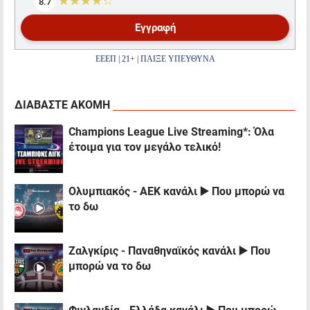
☆☆☆☆☆
★★★★★
8.7
Εγγραφή
ΕΕΕΠ | 21+ | ΠΑΙΞΕ ΥΠΕΥΘΥΝΑ
ΔΙΑΒΑΣΤΕ ΑΚΟΜΗ
Champions League Live Streaming*: Όλα
έτοιμα για τον μεγάλο τελικό!
Ολυμπιακός - ΑΕΚ κανάλι ▶️ Που μπορώ να
το δω
Ζαλγκίρις - Παναθηναϊκός κανάλι ▶️ Που
μπορώ να το δω