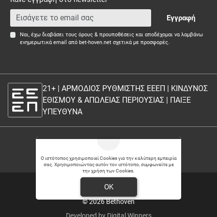
Εγγραφή
Ναι, έχω διαβάσει τους όρους & προυποθέσεις και αποδέχομαι να λαμβάνω
ενημερωτικά email από bet-hoven.net σχετικά με προσφορές.
21+ | ΑΡΜΟΔΙΟΣ ΡΥΘΜΙΣΤΗΣ ΕΕΕΠ | ΚΙΝΔΥΝΟΣ
ΕΘΙΣΜΟΥ & ΑΠΩΛΕΙΑΣ ΠΕΡΙΟΥΣΙΑΣ |
ΠΑΙΞΕ
ΥΠΕΥΘΥΝΑ
21+
Ο ιστότοπος χρησιμοποιεί Cookies για την καλύτερη εμπειρία
σας. Χρησιμοποιώντας αυτόν τον ιστότοπο, συμφωνείτε με
την χρήση των Cookies.
Θέσεις εργασίας
OK
© 2026 Bethoven
Developed by
Digital Winners