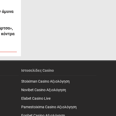
ν άμυνα
άρτσα»,
μ κόντρα
Ιστοσελίδες Casino
Stoiximan Casino Αξιολόγηση
Novibet Casino Αξιολόγηση
Elabet Casino Live
Pamestoixima Casino Αξιολόγηση
Fonbet Casino Αξιολόγηση