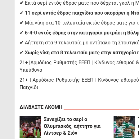
✔
Επτά σερί εντός έδρας ματς που δέχεται γκολ η
✔
11 σερί εντός έδρας παιχνίδια που σκοράρει η Ντ
✔
Μία νίκη στα 10 τελευταία εκτός έδρας ματς για τ
✔
6-4-0 εντός έδρας στην κατηγορία μετράει η Βό
✔
Αήττητη στα 9 τελευταία με αντίπαλο τη Στουτγκά
✔
Χωρίς νίκη στα 8 τελευταία ματς στην κατηγορία η
21+ |Αρμόδιος Ρυθμιστής ΕΕΕΠ | Κίνδυνος εθισμού 
Υπεύθυνα
21+ | Αρμόδιος Ρυθμιστής ΕΕΕΠ | Κίνδυνος εθισμο
Παιχνίδι
ΔΙΑΒΑΣΤΕ ΑΚΟΜΗ
Συνεχίζει το σερί ο
Ολυμπιακός, αήττητο για
Λίντσερ & Σιόν