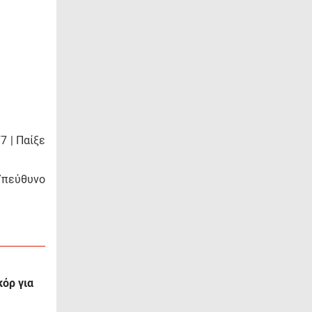
7 | Παίξε
 Υπεύθυνο
όρ για