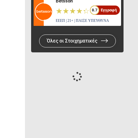
Betsson
☆☆☆☆☆
★★★★★
8.7
Εγγραφή
ΕΕΕΠ | 21+ | ΠΑΙΞΕ ΥΠΕΥΘΥΝΑ
Όλες οι Στοιχηματικές