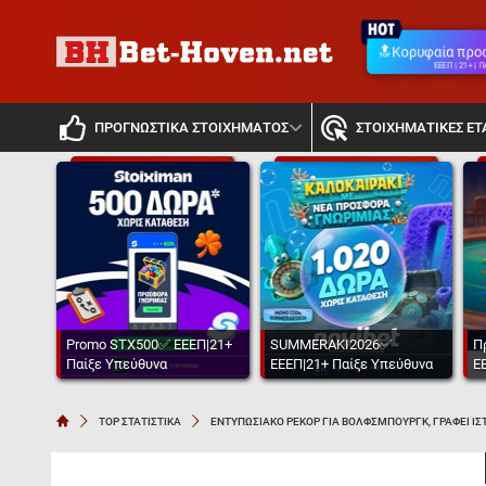
🔝Κορυφαία προ
ΕΕΕΠ | 21+ |
ΠΡΟΓΝΩΣΤΙΚΑ ΣΤΟΙΧΗΜΑΤΟΣ
ΣΤΟΙΧΗΜΑΤΙΚΕΣ ΕΤΑ
Promo STX500✅ ΕΕΕΠ|21+
SUMMERAKI2026✅
Π
Παίξε Υπεύθυνα
ΕΕΕΠ|21+ Παίξε Υπεύθυνα
Ε
TOP ΣΤΑΤΙΣΤΙΚΑ
ΕΝΤΥΠΩΣΙΑΚΟ ΡΕΚΟΡ ΓΙΑ ΒΟΛΦΣΜΠΟΥΡΓΚ, ΓΡΑΦΕΙ ΙΣΤΟ