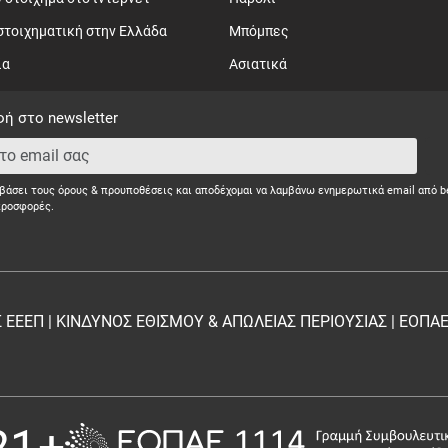
στοιχηματική στην Ελλάδα
Mπόμπες
ία
Ασιατικά
ή στο newsletter
αβάσει τους όρους & προυποθέσεις και αποδέχομαι να λαμβάνω ενημερωτικά email από be
προσφορές.
 ΕΕΕΠ | ΚΙΝΔΥΝΟΣ ΕΘΙΣΜΟΥ & ΑΠΩΛΕΙΑΣ ΠΕΡΙΟΥΣΙΑΣ |
ΕΟΠΑΕ
21+