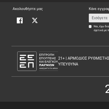
Ακολουθήστε μας
Κάνε εγγραφ
Ναι, έχω δι
σχετικά με 
21+ | ΑΡΜΟΔΙΟΣ ΡΥΘΜΙΣΤΗΣ
ΥΠΕΥΘΥΝΑ