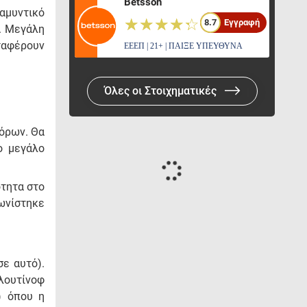
Betsson
αμυντικό
☆☆☆☆☆
★★★★★
8.7
Εγγραφή
ν. Μεγάλη
ταφέρουν
ΕΕΕΠ | 21+ | ΠΑΙΞΕ ΥΠΕΥΘΥΝΑ
Όλες οι Στοιχηματικές
νόρων. Θα
ο μεγάλο
ότητα στο
γωνίστηκε
ε αυτό).
ιλουτίνοφ
) όπου η