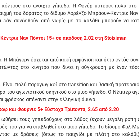
ι πόντους στο ανοιχτό γήπεδο. Η Φενέρ υστερεί πολύ στο 
με αιχμή του δόρατος το δίδυμο Λορένζο Μπράουν-Κέντρικ Να
ι εάν συνδεθούν από νωρίς με το καλάθι μπορούν να κα
ι Κέντρικ Ναν Πόντοι 15+ σε απόδοση 2.02 στη Stoiximan
. Η Μπάγερν έρχεται από κακή εμφάνιση και ήττα εντός συ
τώντας στο κίνητρο που δίνει η σύγκρουση με έναν τόσ
 Είναι πολύ παραγωγικοί στο transition και βασική προτεραι
ά του αγωνιστικού σκηνικού στο μισό γήπεδο. Ο Νέιπιερ α
ναι φρέσκος απέναντι στην ελληνική άμυνα.
οφ και Φουρνιέ 5+ Εύστοχα Τρίποντα, 2.65 από 2.20
 ωθήσει τους γηπεδούχους στο λάθος (έχουν μεγάλη ροπή σ
ύς του για να επιβληθεί στο μισό γήπεδο. Το δίδυμο Φαλ-Μ
ώντας με δράσεις (όπως το παιχνίδι με πλάτη στο καλάθι