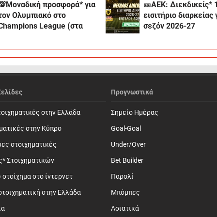
💯Μοναδική προσφορά* για
🎫ΑΕΚ: Διεκδικείς* 
τoν Ολυμπιακό στο
εισιτήριο διαρκείας 
Champions League (στα
σεζόν 2026-27
προκριματικά)
(διαγωνισμός*)
Σελίδες
Προγνωστικά
τοιχηματικές στην Ελλάδα
Σημείο Ημέρας
ματικές στην Κύπρο
Goal-Goal
ρες στοιχηματικές
Under/Over
* Στοιχηματικών
Bet Builder
στοίχημα στο ίντερνετ
Παρολί
στοιχηματική στην Ελλάδα
Mπόμπες
ία
Ασιατικά