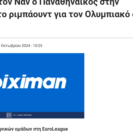
τον Nαν ο Παναθηναϊκός στην
το ριμπάουντ για τον Ολυμπιακό
 Οκτωβρίου 2024 - 15:23
ηνικών ομάδων στη EuroLeague