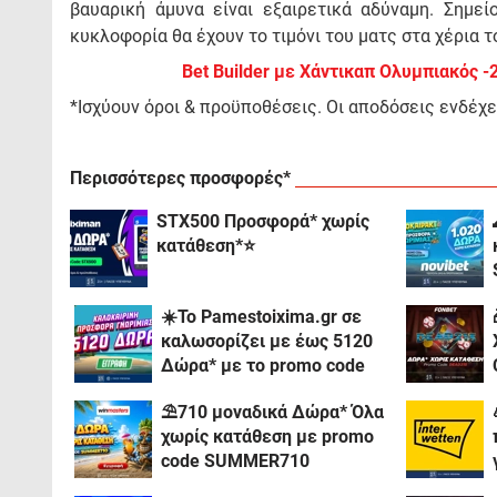
βαυαρική άμυνα είναι εξαιρετικά αδύναμη. Σημεί
κυκλοφορία θα έχουν το τιμόνι του ματς στα χέρια τ
Bet Builder με Χάντικαπ Ολυμπιακός -2
*Ισχύουν όροι & προϋποθέσεις. Οι αποδόσεις ενδέχε
Περισσότερες προσφορές*
STX500 Προσφορά* χωρίς
κατάθεση*⭐
☀️To Pamestoixima.gr σε
καλωσορίζει με έως 5120
Δώρα* με το promo code
SUMMER5000!
⛱️710 μοναδικά Δώρα* Όλα
χωρίς κατάθεση με promo
code SUMMER710