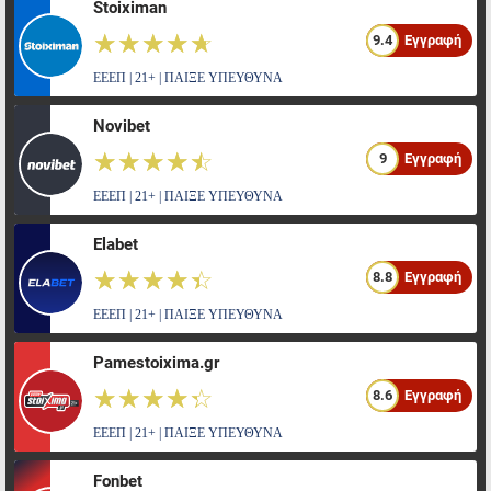
Stoiximan
☆☆☆☆☆
★★★★★
9.4
Εγγραφή
ΕΕΕΠ | 21+ | ΠΑΙΞΕ ΥΠΕΥΘΥΝΑ
Novibet
☆☆☆☆☆
★★★★★
9
Εγγραφή
ΕΕΕΠ | 21+ | ΠΑΙΞΕ ΥΠΕΥΘΥΝΑ
Elabet
☆☆☆☆☆
★★★★★
8.8
Εγγραφή
ΕΕΕΠ | 21+ | ΠΑΙΞΕ ΥΠΕΥΘΥΝΑ
Pamestoixima.gr
☆☆☆☆☆
★★★★★
8.6
Εγγραφή
ΕΕΕΠ | 21+ | ΠΑΙΞΕ ΥΠΕΥΘΥΝΑ
Fonbet