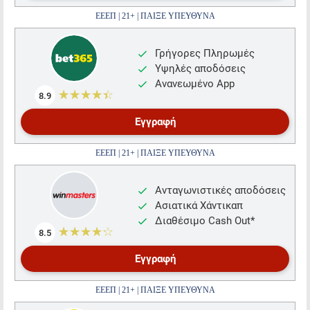
ΕΕΕΠ | 21+ | ΠΑΙΞΕ ΥΠΕΥΘΥΝΑ
Γρήγορες Πληρωμές
Υψηλές αποδόσεις
Ανανεωμένο App
☆☆☆☆☆
★★★★★
8.9
Εγγραφή
ΕΕΕΠ | 21+ | ΠΑΙΞΕ ΥΠΕΥΘΥΝΑ
Ανταγωνιστικές αποδόσεις
Ασιατικά Χάντικαπ
Διαθέσιμο Cash Out*
☆☆☆☆☆
★★★★★
8.5
Εγγραφή
ΕΕΕΠ | 21+ | ΠΑΙΞΕ ΥΠΕΥΘΥΝΑ