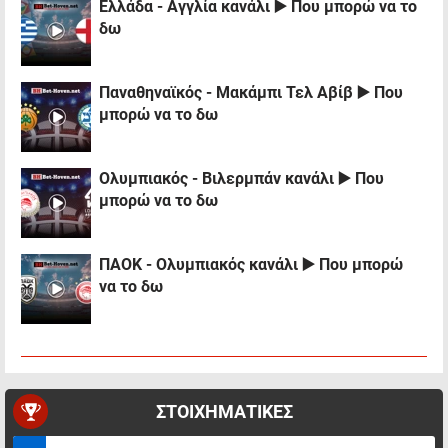
Ελλάδα - Αγγλία κανάλι ▶️ Που μπορώ να το
δω
Παναθηναϊκός - Μακάμπι Τελ Αβίβ ▶️ Που
μπορώ να το δω
Ολυμπιακός - Βιλερμπάν κανάλι ▶️ Που
μπορώ να το δω
ΠΑΟΚ - Ολυμπιακός κανάλι ▶️ Που μπορώ
να το δω
ΣΤΟΙΧΗΜΑΤΙΚΕΣ