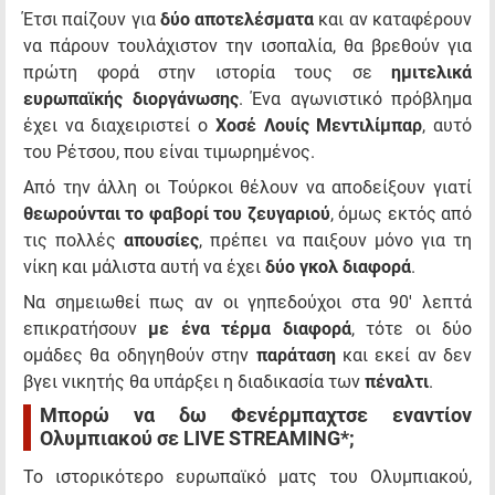
Έτσι παίζουν για
δύο αποτελέσματα
και αν καταφέρουν
να πάρουν τουλάχιστον την ισοπαλία, θα βρεθούν για
πρώτη φορά στην ιστορία τους σε
ημιτελικά
ευρωπαϊκής διοργάνωσης
. Ένα αγωνιστικό πρόβλημα
έχει να διαχειριστεί ο
Χοσέ Λουίς Μεντιλίμπαρ
, αυτό
του Ρέτσου, που είναι τιμωρημένος.
Από την άλλη οι Τούρκοι θέλουν να αποδείξουν γιατί
θεωρούνται το φαβορί του ζευγαριού
, όμως εκτός από
τις πολλές
απουσίες
, πρέπει να παιξουν μόνο για τη
νίκη και μάλιστα αυτή να έχει
δύο γκολ διαφορά
.
Να σημειωθεί πως αν οι γηπεδούχοι στα 90' λεπτά
επικρατήσουν
με ένα τέρμα διαφορά
, τότε οι δύο
ομάδες θα οδηγηθούν στην
παράταση
και εκεί αν δεν
βγει νικητής θα υπάρξει η διαδικασία των
πέναλτι
.
Mπορώ να δω Φενέρμπαχτσε εναντίον
Ολυμπιακού σε LIVE STREAMING*;
Το ιστορικότερο ευρωπαϊκό ματς του Ολυμπιακού,