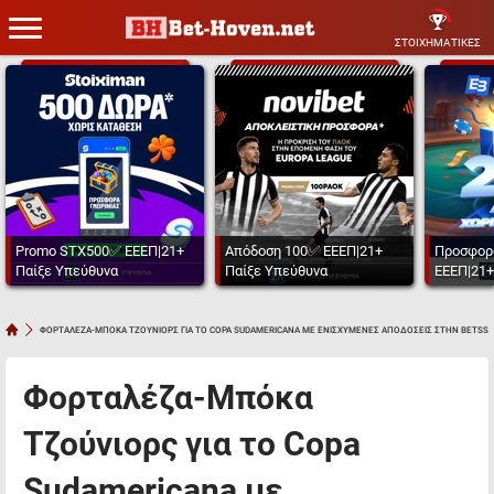
ΣΤΟΙΧΗΜΑΤΙΚΕΣ
Promo STX500✅ ΕΕΕΠ|21+
Απόδοση 100✅ ΕΕΕΠ|21+
Προσφορ
Παίξε Υπεύθυνα
Παίξε Υπεύθυνα
ΕΕΕΠ|21+
ΦΟΡΤΑΛΕΖΑ-ΜΠΟΚΑ ΤΖΟΥΝΙΟΡΣ ΓΙΑ ΤΟ COPA SUDAMERICANA ΜΕ ΕΝΙΣΧΥΜΕΝΕΣ ΑΠΟΔΟΣΕΙΣ ΣΤΗΝ BETSSO
Φορταλέζα-Μπόκα
Τζούνιορς για το Copa
Sudamericana με