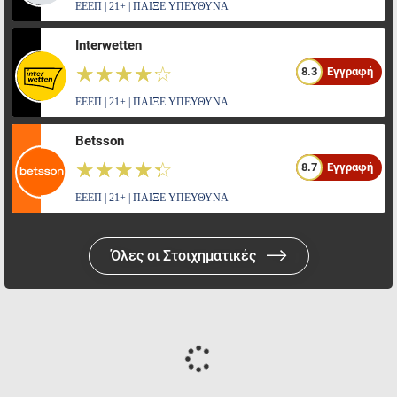
ΕΕΕΠ | 21+ | ΠΑΙΞΕ ΥΠΕΥΘΥΝΑ
Interwetten
☆☆☆☆☆
★★★★★
8.3
Εγγραφή
ΕΕΕΠ | 21+ | ΠΑΙΞΕ ΥΠΕΥΘΥΝΑ
Betsson
☆☆☆☆☆
★★★★★
8.7
Εγγραφή
ΕΕΕΠ | 21+ | ΠΑΙΞΕ ΥΠΕΥΘΥΝΑ
Όλες οι Στοιχηματικές