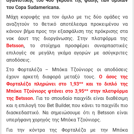
αγωνιστικής του 4ου γκρουπ της φάσης των ομίλων
του Copa Sudamericana.
Μάχη κορυφής για τον όμιλο με τις δύο ομάδες να
αναζητούν το θετικό αποτέλεσμα προκειμένου να
κάνουν βήμα προς την εξασφάλιση της πρόκρισης στα
νοκ άουτ της διοργάνωσης. Στην πλατφόρμα της
Betsson
,
το στοίχημα προσφέρει συναρπαστικές
επιλογές σε μεγάλη γκάμα αγορών με ασύγκριτες
αποδόσεις.
Στο Φορταλέζα – Μπόκα Τζούνιορς οι αποδόσεις
έχουν αρκετή διαφορά μεταξύ τους.
Ο άσος της
Φορταλέζα πληρώνει στο 1,93** και το διπλό της
Μπόκα Τζούνιορς φτάνει στο 3,95** στην πλατφόρμα
της Betsson.
Για το σπουδαίο παιχνίδι είναι διαθέσιμη
και η επιλογή του Bet Builder, που κάνει το παιχνίδι πιο
διασκεδαστικό. Να σημειώσουμε ότι η Betsson είναι
υπερήφανη χορηγός της Μπόκα Τζούνιορς.
Για την κόντρα της Φορταλέζα με την Μπόκα