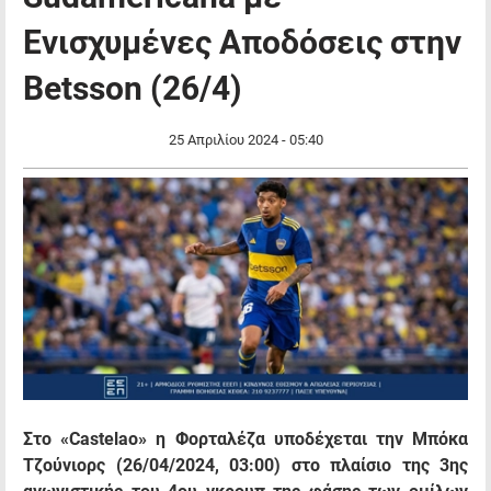
Ενισχυμένες Αποδόσεις στην
Betsson (26/4)
25 Απριλίου 2024 - 05:40
Στο «Castelao» η Φορταλέζα υποδέχεται την Μπόκα
Τζούνιορς (26/04/2024, 03:00) στο πλαίσιο της 3ης