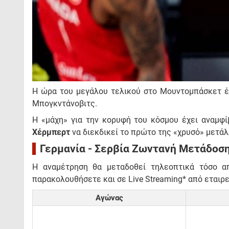
Η ώρα του μεγάλου τελικού στο Μουντομπάσκετ έφ
Μπογκντάνοβιτς.
Η «μάχη» για την κορυφή του κόσμου έχει αναμφ
Χέρμπερτ
να διεκδικεί το πρώτο της «χρυσό» μετάλ
Γερμανία - Σερβία Ζωντανή Μετάδοσ
Η αναμέτρηση θα μεταδοθεί τηλεοπτικά τόσο 
παρακολουθήσετε και σε Live Streaming* από εταιρε
Αγώνας