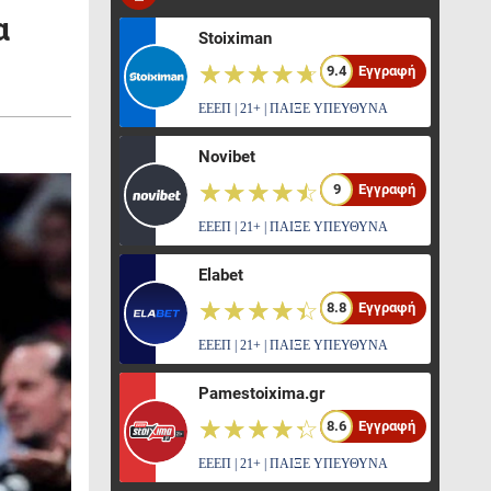
α
Stoiximan
☆☆☆☆☆
★★★★★
9.4
Εγγραφή
ΕΕΕΠ | 21+ | ΠΑΙΞΕ ΥΠΕΥΘΥΝΑ
Novibet
☆☆☆☆☆
★★★★★
9
Εγγραφή
ΕΕΕΠ | 21+ | ΠΑΙΞΕ ΥΠΕΥΘΥΝΑ
Elabet
☆☆☆☆☆
★★★★★
8.8
Εγγραφή
ΕΕΕΠ | 21+ | ΠΑΙΞΕ ΥΠΕΥΘΥΝΑ
Pamestoixima.gr
☆☆☆☆☆
★★★★★
8.6
Εγγραφή
ΕΕΕΠ | 21+ | ΠΑΙΞΕ ΥΠΕΥΘΥΝΑ