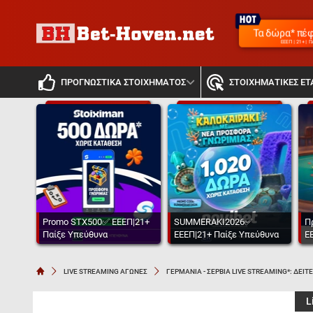
Τα δώρα* πέφ
ΕΕΕΠ | 21+ |
ΠΡΟΓΝΩΣΤΙΚΑ ΣΤΟΙΧΗΜΑΤΟΣ
ΣΤΟΙΧΗΜΑΤΙΚΕΣ ΕΤΑ
Promo STX500✅ ΕΕΕΠ|21+
SUMMERAKI2026✅
Π
Παίξε Υπεύθυνα
ΕΕΕΠ|21+ Παίξε Υπεύθυνα
Ε
LIVE STREAMING ΑΓΩΝΕΣ
ΓΕΡΜΑΝΙΑ - ΣΕΡΒΙΑ LIVE STREAMING*: ΔΕΙ
L