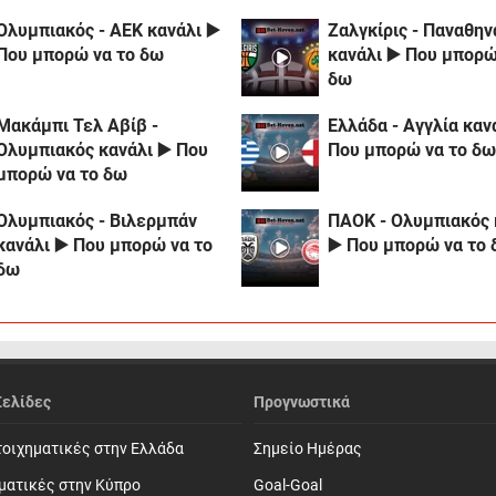
Ολυμπιακός - ΑΕΚ κανάλι ▶️
Ζαλγκίρις - Παναθην
Που μπορώ να το δω
κανάλι ▶️ Που μπορώ
δω
Μακάμπι Τελ Αβίβ -
Ελλάδα - Αγγλία κανά
Ολυμπιακός κανάλι ▶️ Που
Που μπορώ να το δω
μπορώ να το δω
Ολυμπιακός - Βιλερμπάν
ΠΑΟΚ - Ολυμπιακός 
κανάλι ▶️ Που μπορώ να το
▶️ Που μπορώ να το
δω
Σελίδες
Προγνωστικά
τοιχηματικές στην Ελλάδα
Σημείο Ημέρας
ματικές στην Κύπρο
Goal-Goal