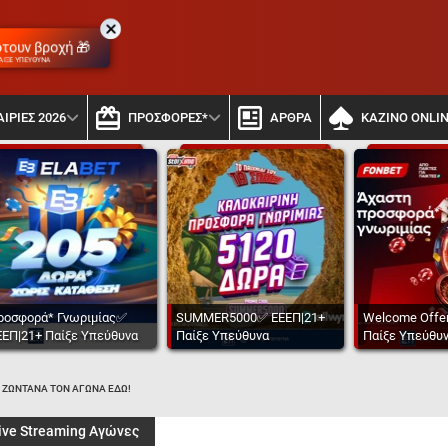
τουν βροχή 🎁
 ΠΑΙΞΕ ΥΠΕΥΘΥΝΑ
ΙΡΙΕΣ 2026
ΠΡΟΣΦΟΡΕΣ*
ΑΡΘΡΑ
ΚΑΖΙΝΟ ONLI
ροσφορά* Γνωριμίας✅
SUMMER5000✅ ΕΕΕΠ|21+
Welcome Offe
ΕΕΠ|21+ Παίξε Υπεύθυνα
Παίξε Υπεύθυνα
Παίξε Υπεύθυ
ΤΕ ΖΩΝΤΑΝΑ ΤΟΝ ΑΓΩΝΑ ΕΔΩ!
ive Streaming Αγώνες