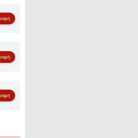
ραφή
ραφή
ραφή