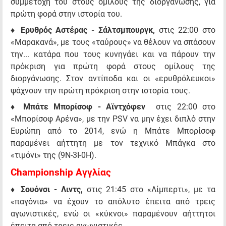
συμμετοχή του στους ομίλους της διοργάνωσης, για
πρώτη φορά στην ιστορία του.
♦
Ερυθρός Αστέρας - Σάλτσμπουργκ,
στις 22:00 στο
«Μαρακανά», με τους «ταύρους» να θέλουν να σπάσουν
την... κατάρα που τους κυνηγάει και να πάρουν την
πρόκριση για πρώτη φορά στους ομίλους της
διοργάνωσης. Στον αντίποδα και οι «ερυθρόλευκοι»
ψάχνουν την πρώτη πρόκριση στην ιστορία τους.
♦
Μπάτε Μπορίσοφ - Αϊντχόφεν
στις 22:00 στο
«Μπορίσοφ Αρένα», με την PSV να μην έχει διπλό στην
Ευρώπη από το 2014, ενώ η Μπάτε Μπορίσοφ
παραμένει αήττητη με τον τεχνικό Μπάγκα στο
«τιμόνι» της (9Ν-3Ι-0Η).
Championship Αγγλίας
♦
Σουόνσι - Λιντς,
στις 21:45 στο «Λίμπερτι», με τα
«παγόνια» να έχουν το απόλυτο έπειτα από τρεις
αγωνιστικές, ενώ οι «κύκνοι» παραμένουν αήττητοι
έπειτα από τρεις αγωνιστικές.