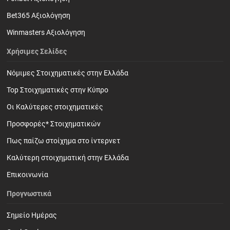
Bet365 Αξιολόγηση
Winmasters Αξιολόγηση
Χρήσιμες Σελίδες
Νόμιμες Στοιχηματικές στην Ελλάδα
Top Στοιχηματικές στην Κύπρο
Οι Καλύτερες στοιχηματικές
Προσφορές* Στοιχηματικών
Πως παίζω στοίχημα στο ίντερνετ
Καλύτερη στοιχηματική στην Ελλάδα
Επικοινωνία
Προγνωστικά
Σημείο Ημέρας