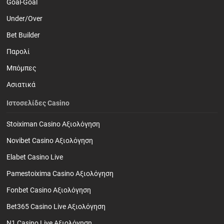
Goal-Goal
Under/Over
Bet Builder
Παρολί
Mπόμπες
Ασιατικά
Ιστοσελίδες Casino
Stoiximan Casino Αξιολόγηση
Novibet Casino Αξιολόγηση
Elabet Casino Live
Pamestoixima Casino Αξιολόγηση
Fonbet Casino Αξιολόγηση
Bet365 Casino Live Αξιολόγηση
N1 Casino Live Αξιολόγηση