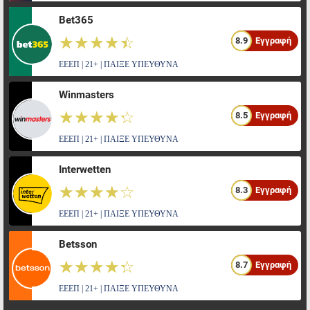
Bet365
☆☆☆☆☆
★★★★★
8.9
Εγγραφή
ΕΕΕΠ | 21+ | ΠΑΙΞΕ ΥΠΕΥΘΥΝΑ
Winmasters
☆☆☆☆☆
★★★★★
8.5
Εγγραφή
ΕΕΕΠ | 21+ | ΠΑΙΞΕ ΥΠΕΥΘΥΝΑ
Interwetten
☆☆☆☆☆
★★★★★
8.3
Εγγραφή
ΕΕΕΠ | 21+ | ΠΑΙΞΕ ΥΠΕΥΘΥΝΑ
Betsson
☆☆☆☆☆
★★★★★
8.7
Εγγραφή
ΕΕΕΠ | 21+ | ΠΑΙΞΕ ΥΠΕΥΘΥΝΑ