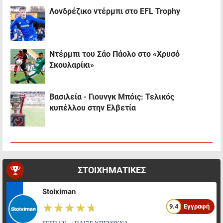
Λονδρέζικο ντέρμπι στο EFL Trophy
Ντέρμπι του Σάο Πάολο στο «Χρυσό
Σκουλαρίκι»
Βασιλεία - Γιουνγκ Μπόις: Τελικός
κυπέλλου στην Ελβετία
ΣΤΟΙΧΗΜΑΤΙΚΕΣ
Stoiximan
☆☆☆☆☆
★★★★★
9.4
Εγγραφή