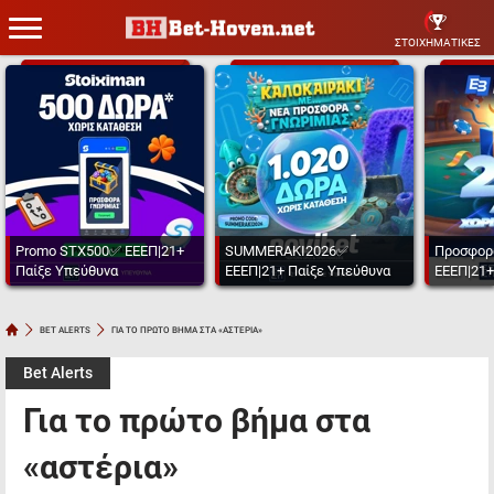
ΣΤΟΙΧΗΜΑΤΙΚΕΣ
Promo STX500✅ ΕΕΕΠ|21+
SUMMERAKI2026✅
Προσφορ
Παίξε Υπεύθυνα
ΕΕΕΠ|21+ Παίξε Υπεύθυνα
ΕΕΕΠ|21+
BET ALERTS
ΓΙΑ ΤΟ ΠΡΩΤΟ ΒΗΜΑ ΣΤΑ «ΑΣΤΕΡΙΑ»
Bet Alerts
Για το πρώτο βήμα στα
«αστέρια»