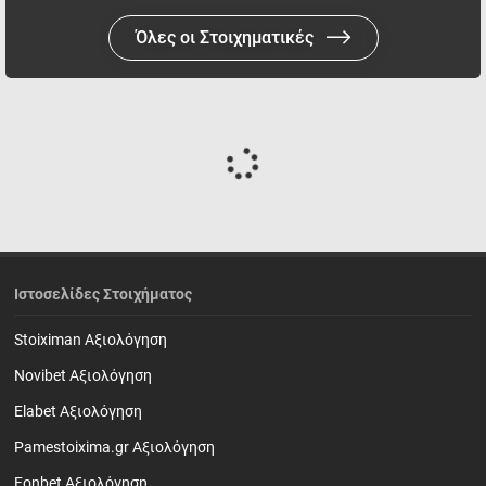
Όλες οι Στοιχηματικές
Ιστοσελίδες Στοιχήματος
Stoiximan Αξιολόγηση
Novibet Αξιολόγηση
Elabet Αξιολόγηση
Pamestoixima.gr Αξιολόγηση
Fonbet Αξιολόγηση