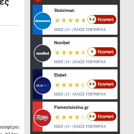
ρές
Stoiximan
☆☆☆☆☆
★★★★★
9.4
Εγγραφή
ΕΕΕΠ | 21+ | ΠΑΙΞΕ ΥΠΕΥΘΥΝΑ
Novibet
☆☆☆☆☆
★★★★★
9
Εγγραφή
ΕΕΕΠ | 21+ | ΠΑΙΞΕ ΥΠΕΥΘΥΝΑ
Elabet
☆☆☆☆☆
★★★★★
8.8
Εγγραφή
ΕΕΕΠ | 21+ | ΠΑΙΞΕ ΥΠΕΥΘΥΝΑ
Pamestoixima.gr
☆☆☆☆☆
★★★★★
8.6
Εγγραφή
προσφέρει
ΕΕΕΠ | 21+ | ΠΑΙΞΕ ΥΠΕΥΘΥΝΑ