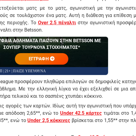
τοξεύεται ματς με το ματς, αγωνιστική με την αγωνιστικ
ούς σε τουλάχιστον ένα ματς. Αυτή η διάθεση για επίθεση 
της περιοχής. Το
Over 2,5 πέναλτι
στην αγωνιστική προσφέρ
έναλτι στην Betsson.
ΥΦΑΙΑ ΑΘΛΗΜΑΤΑ ΠΑΙΖΟΥΝ ΣΤΗΝ BETSSON ΜΕ
ΣΟΥΠΕΡ ΤΟΥΡΝΟΥΑ ΣΤΟΙΧΗΜΑΤΟΣ*
ΕΓΓΡΑΦΗ
Π | 21+ | ΠΑΙΞΕ ΥΠΕΥΘΥΝΑ
r League προσφέρουν πληθώρα επιλογών σε δημοφιλείς κατηγ
θλημα. Με την ελληνική λίγκα να έχει εξελιχθεί σε μια απ
τήρα τελικού και το σασπένς χτυπάει κόκκινο.
στις αγορές των καρτών. Ιδίως αυτή την αγωνιστική που υπάρχ
ε απόδοση 2,65**, ενώ το
Under 42,5 κάρτες
τιμάται στο 1,
5**, ενώ το
Under 2,5 κόκκινες
βρίσκεται στο 1,55** στην 