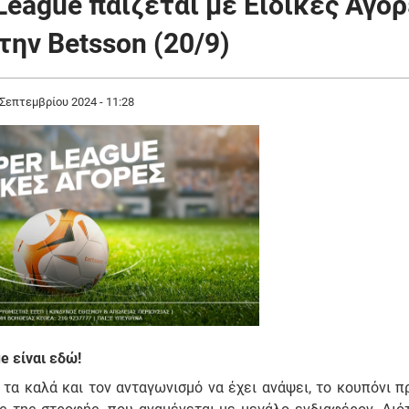
League παίζεται με Ειδικές Αγο
την Betsson (20/9)
Σεπτεμβρίου 2024 - 11:28
e είναι εδώ!
τα καλά και τον ανταγωνισμό να έχει ανάψει, το κουπόνι 