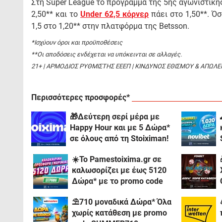
Στη Super League το πρόγραμμα της 5ης αγωνιστική
2,50** και το
Under 62,5 κόρνερ
πάει στο 1,50**. Ό
1,5 στο 1,20** στην πλατφόρμα της Betsson.
*Ισχύουν όροι και προϋποθέσεις
**Οι αποδόσεις ενδέχεται να υπόκεινται σε αλλαγές.
21+ | ΑΡΜΟΔΙΟΣ ΡΥΘΜΙΣΤΗΣ ΕΕΕΠ | ΚΙΝΔΥΝΟΣ ΕΘΙΣΜΟΥ & ΑΠΩΛΕΙ
Περισσότερες προσφορές*
🎁Δεύτερη σερί μέρα με
Happy Hour και με 5 Δώρα*
σε όλους από τη Stoiximan!
(9/8)
☀️To Pamestoixima.gr σε
καλωσορίζει με έως 5120
Δώρα* με το promo code
SUMMER5000!
⛱️710 μοναδικά Δώρα* Όλα
χωρίς κατάθεση με promo