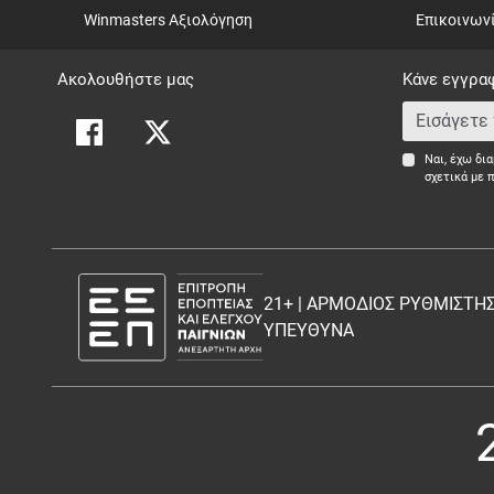
Winmasters Αξιολόγηση
Επικοινων
Ακολουθήστε μας
Κάνε εγγραφ
Ναι, έχω δι
σχετικά με 
21+ | ΑΡΜΟΔΙΟΣ ΡΥΘΜΙΣΤΗΣ
ΥΠΕΥΘΥΝΑ