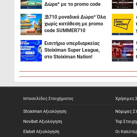
Δώρα* με το promo code
SUMMER5000!
⛱️710 μοναδικά Δώρα* Όλα
χωρίς κατάθεση με promo
code SUMMER710
Εισιτήριο υπερδιαρκείας
Stoiximan Super League,
στο Stoiximan Nation!
Ιστοσελίδες Στοιχήματος
Χρήσιμες 
Stoiximan Αξιολόγηση
Νόμιμες Σ
Novibet Αξιολόγηση
Top Στοιχη
Elabet Αξιολόγηση
Οι Καλύτε