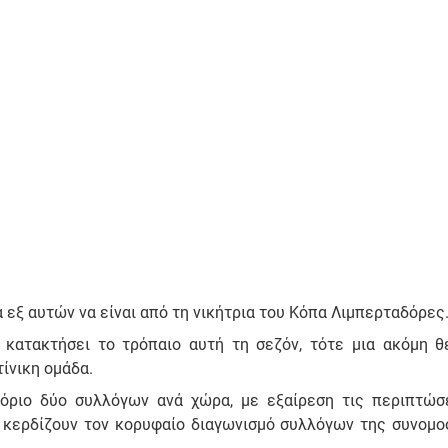
α εξ αυτών να είναι από τη νικήτρια του Κόπα Λιμπερταδόρες
 κατακτήσει το τρόπαιο αυτή τη σεζόν, τότε μια ακόμη θ
τίνικη ομάδα.
όριο δύο συλλόγων ανά χώρα, με εξαίρεση τις περιπτώσ
α κερδίζουν τον κορυφαίο διαγωνισμό συλλόγων της συνομο