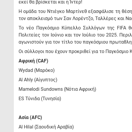
εκεί θα βρίσκεται και η Ίντερ!
Η ομάδα του Ντιέγκο Μαρτίνεθ εξασφάλισε τη θέση
τον αποκλεισμό των Σαν Λορέντζο, Ταλλέρες και Ν
Το νέο Παγκόσμιο Κύπελλο Συλλόγων της FIFA θα
Πολιτείες τον Ιούνιο και τον Ιούλιο του 2025. Περ
αγωνιστούν για τον τίτλο του παγκόσμιου πρωταθλη
Οι σύλλογοι που έχουν προκριθεί για το Παγκόσμιο
Αφρική (
CAF)
Wydad (Μαρόκο)
Al Ahly (Αίγυπτος)
Mamelodi Sundowns (Νότια Αφρική)
ES Τύνιδα (Τυνησία)
Ασία (
AFC)
Al Hilal (Σαουδική Αραβία)