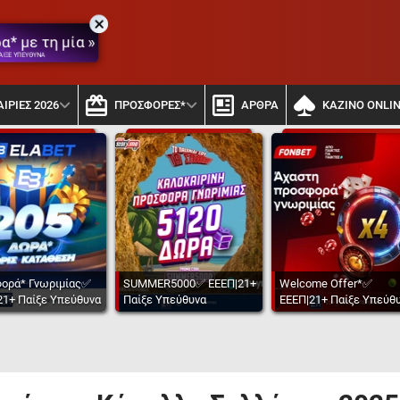
* με τη μία »
 ΠΑΙΞΕ ΥΠΕΥΘΥΝΑ
ΙΡΙΕΣ 2026
ΠΡΟΣΦΟΡΕΣ*
ΑΡΘΡΑ
ΚΑΖΙΝΟ ONLI
ορά* Γνωριμίας✅
SUMMER5000✅ ΕΕΕΠ|21+
Welcome Offer*✅
21+ Παίξε Υπεύθυνα
Παίξε Υπεύθυνα
ΕΕΕΠ|21+ Παίξε Υπεύθ