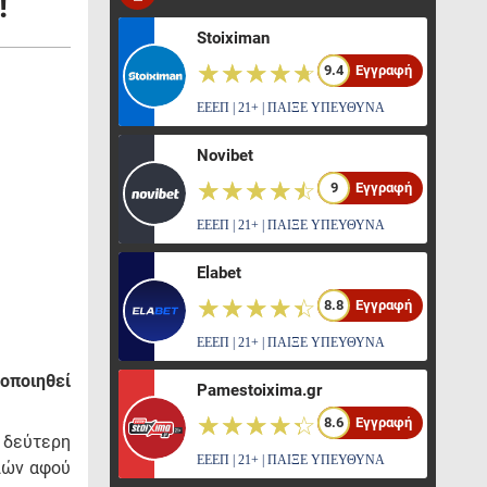
!
Stoiximan
☆☆☆☆☆
★★★★★
9.4
Εγγραφή
ΕΕΕΠ | 21+ | ΠΑΙΞΕ ΥΠΕΥΘΥΝΑ
Novibet
☆☆☆☆☆
★★★★★
9
Εγγραφή
ΕΕΕΠ | 21+ | ΠΑΙΞΕ ΥΠΕΥΘΥΝΑ
Elabet
☆☆☆☆☆
★★★★★
8.8
Εγγραφή
ΕΕΕΠ | 21+ | ΠΑΙΞΕ ΥΠΕΥΘΥΝΑ
τοποιηθεί
Pamestoixima.gr
☆☆☆☆☆
★★★★★
8.6
Εγγραφή
η δεύτερη
ΕΕΕΠ | 21+ | ΠΑΙΞΕ ΥΠΕΥΘΥΝΑ
ειών αφού