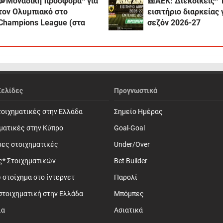
💯Μοναδική προσφορά* για
🎫ΑΕΚ: Διεκδικείς* 
τoν Ολυμπιακό στο
εισιτήριο διαρκείας 
Champions League (στα
σεζόν 2026-27
προκριματικά)
(διαγωνισμός*)
Σελίδες
Προγνωστικά
τοιχηματικές στην Ελλάδα
Σημείο Ημέρας
ματικές στην Κύπρο
Goal-Goal
ρες στοιχηματικές
Under/Over
* Στοιχηματικών
Bet Builder
στοίχημα στο ίντερνετ
Παρολί
στοιχηματική στην Ελλάδα
Mπόμπες
ία
Ασιατικά