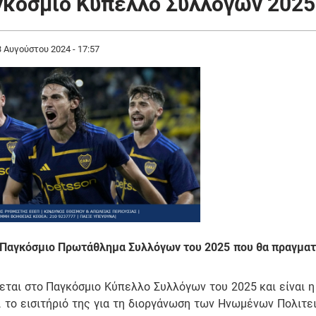
γκόσμιο Κύπελλο Συλλόγων 2025
 Αυγούστου 2024 - 17:57
το Παγκόσμιο Πρωτάθλημα Συλλόγων του 2025 που θα πραγμα
εται στο Παγκόσμιο Κύπελλο Συλλόγων του 2025 και είναι 
ι το εισιτήριό της για τη διοργάνωση των Ηνωμένων Πολιτ