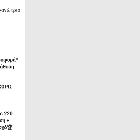
γανώτρια
οσφορά*
τάθεση
ΧΩΡΙΣ
ε 220
ση +
οχό🏆