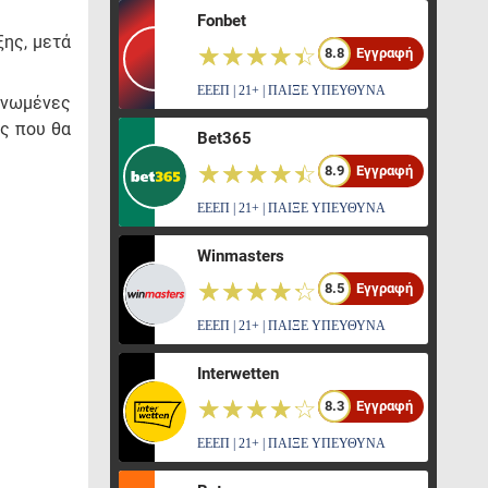
Fonbet
ξης, μετά
☆☆☆☆☆
★★★★★
8.8
Εγγραφή
ΕΕΕΠ | 21+ | ΠΑΙΞΕ ΥΠΕΥΘΥΝΑ
Ηνωμένες
ες που θα
Bet365
☆☆☆☆☆
★★★★★
8.9
Εγγραφή
ΕΕΕΠ | 21+ | ΠΑΙΞΕ ΥΠΕΥΘΥΝΑ
Winmasters
☆☆☆☆☆
★★★★★
8.5
Εγγραφή
ΕΕΕΠ | 21+ | ΠΑΙΞΕ ΥΠΕΥΘΥΝΑ
Interwetten
☆☆☆☆☆
★★★★★
8.3
Εγγραφή
ΕΕΕΠ | 21+ | ΠΑΙΞΕ ΥΠΕΥΘΥΝΑ