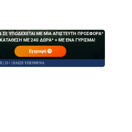
N ΣΕ ΥΠΟΔΕΧΕΤΑΙ ΜΕ ΜΙΑ ΑΠΙΣΤΕΥΤΗ ΠΡΟΣΦΟΡΑ*
 ΚΑΤΑΘΕΣΗ ΜΕ 240 ΔΩΡΑ* + ΜΕ ΕΝΑ ΓΥΡΙΣΜΑ!
Εγγραφή
Π | 21+ | ΠΑΙΞΕ ΥΠΕΥΘΥΝΑ