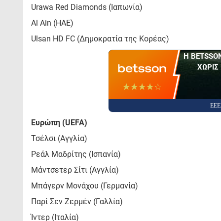
Urawa Red Diamonds (Ιαπωνία)
Al Ain (ΗΑΕ)
Ulsan HD FC (Δημοκρατία της Κορέας)
Η BETSSO
ΧΩΡΙΣ
☆☆☆☆☆
★★★★★
ΕΕΕ
Ευρώπη (
UEFA)
Τσέλσι (Αγγλία)
Ρεάλ Μαδρίτης (Ισπανία)
Mάντσετερ Σίτι (Αγγλία)
Μπάγερν Μονάχου (Γερμανία)
Παρί Σεν Ζερμέν (Γαλλία)
Ίντερ (Ιταλία)