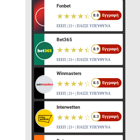
Fonbet
☆☆☆☆☆
★★★★★
8.8
Εγγραφή
ΕΕΕΠ | 21+ | ΠΑΙΞΕ ΥΠΕΥΘΥΝΑ
Bet365
☆☆☆☆☆
★★★★★
8.9
Εγγραφή
ΕΕΕΠ | 21+ | ΠΑΙΞΕ ΥΠΕΥΘΥΝΑ
Winmasters
☆☆☆☆☆
★★★★★
8.5
Εγγραφή
ΕΕΕΠ | 21+ | ΠΑΙΞΕ ΥΠΕΥΘΥΝΑ
Interwetten
☆☆☆☆☆
★★★★★
8.3
Εγγραφή
ΕΕΕΠ | 21+ | ΠΑΙΞΕ ΥΠΕΥΘΥΝΑ