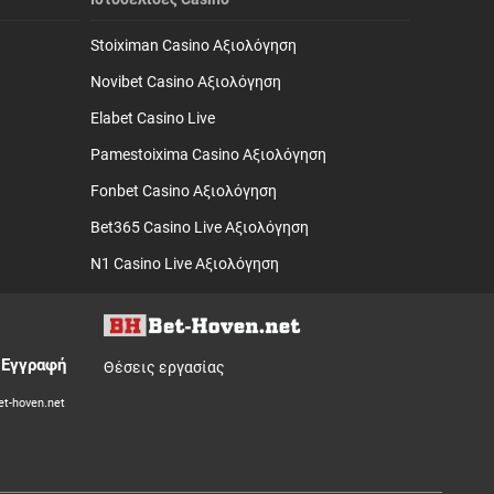
Stoiximan Casino Αξιολόγηση
Novibet Casino Αξιολόγηση
Elabet Casino Live
Pamestoixima Casino Αξιολόγηση
Fonbet Casino Αξιολόγηση
Bet365 Casino Live Αξιολόγηση
N1 Casino Live Αξιολόγηση
Εγγραφή
Θέσεις εργασίας
t-hoven.net