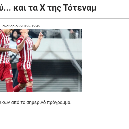
.. και τα Χ της Τότεναμ
 Ιανουαρίου 2019 - 12:49
ικών από το σημερινό πρόγραμμα.