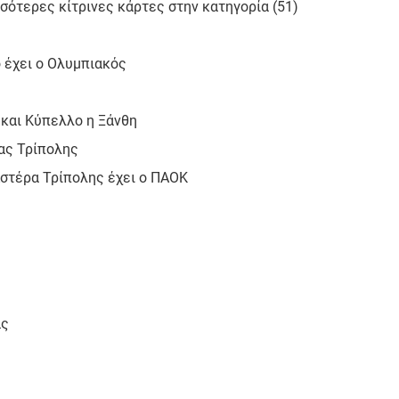
ισσότερες κίτρινες κάρτες στην κατηγορία (51)
ό έχει ο Ολυμπιακός
 και Κύπελλο η Ξάνθη
ρας Τρίπολης
 Αστέρα Τρίπολης έχει ο ΠΑΟΚ
ας