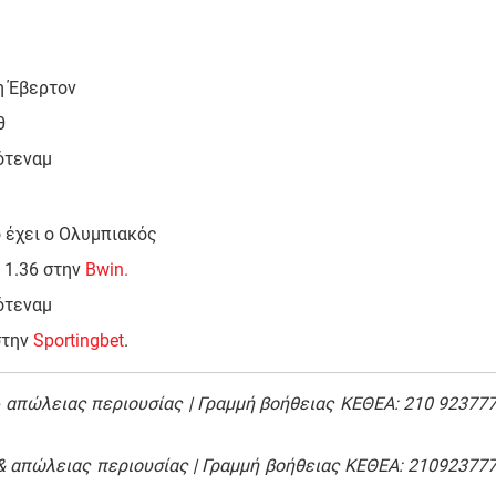
η Έβερτον
θ
Τότεναμ
ό έχει ο Ολυμπιακός
 1.36 στην
Bwin.
Τότεναμ
στην
Sportingbet
.
& απώλειας περιουσίας | Γραμμή βοήθειας ΚΕΘΕΑ: 210 923777
 & απώλειας περιουσίας | Γραμμή βοήθειας ΚΕΘΕΑ: 210923777