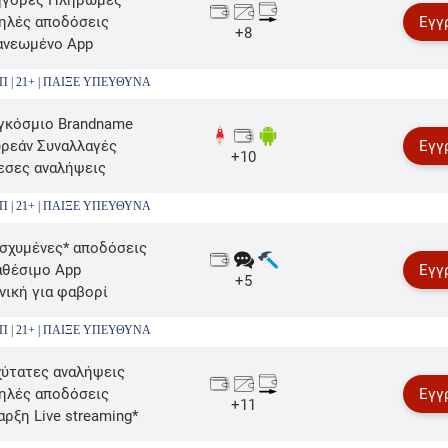
ήγορες Πληρωμές
λές αποδόσεις
Εγγ
+8
νεωμένο App
Π | 21+ | ΠΑΙΞΕ ΥΠΕΥΘΥΝΑ
κόσμιο Brandname
εάν Συναλλαγές
Εγγ
+10
σες αναλήψεις
Π | 21+ | ΠΑΙΞΕ ΥΠΕΥΘΥΝΑ
σχυμένες* αποδόσεις
θέσιμο App
Εγγ
+5
νική για φαβορί
Π | 21+ | ΠΑΙΞΕ ΥΠΕΥΘΥΝΑ
ύτατες αναλήψεις
λές αποδόσεις
Εγγ
+11
ρξη Live streaming*