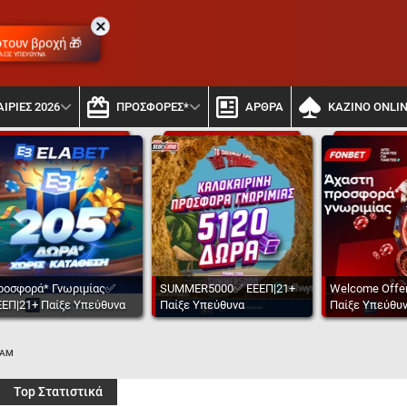
τουν βροχή 🎁
 ΠΑΙΞΕ ΥΠΕΥΘΥΝΑ
ΙΡΙΕΣ 2026
ΠΡΟΣΦΟΡΕΣ*
ΑΡΘΡΑ
ΚΑΖΙΝΟ ONLI
ροσφορά* Γνωριμίας✅
SUMMER5000✅ ΕΕΕΠ|21+
Welcome Offe
ΕΕΠ|21+ Παίξε Υπεύθυνα
Παίξε Υπεύθυνα
Παίξε Υπεύθυ
ΝΑΜ
Top Στατιστικά