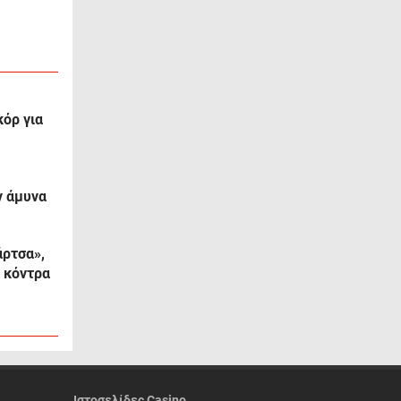
όρ για
ν άμυνα
άρτσα»,
μ κόντρα
Ιστοσελίδες Casino