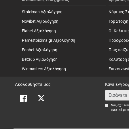
Stoiximan Αξιολόγηση
Νόμιμες Σ
Novibet Αξιολόγηση
Top Στοιχη
Elabet Αξιολόγηση
Οι Καλύτε
Pamestoixima.gr Αξιολόγηση
Προσφορές
Fonbet Αξιολόγηση
Πως παίζω 
Bet365 Αξιολόγηση
Καλύτερη 
Winmasters Αξιολόγηση
Επικοινων
Ακολουθήστε μας
Κάνε εγγραφ
Ναι, έχω δι
σχετικά με 