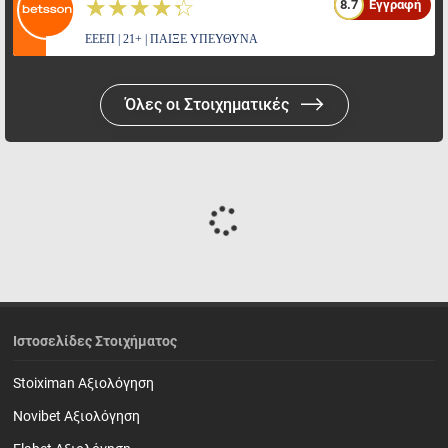
☆☆☆☆☆
★★★★★
8.7
Εγγραφή
ΕΕΕΠ | 21+ | ΠΑΙΞΕ ΥΠΕΥΘΥΝΑ
Όλες οι Στοιχηματικές
Ιστοσελίδες Στοιχήματος
Stoiximan Αξιολόγηση
Novibet Αξιολόγηση