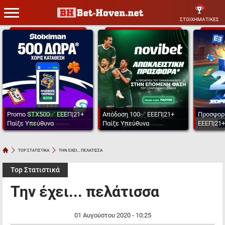
ΣΤΟΙΧΗΜΑΤΙΚΕΣ
Promo STX500✅ ΕΕΕΠ|21+
Απόδοση 100✅ ΕΕΕΠ|21+
Προσφορ
Παίξε Υπεύθυνα
Παίξε Υπεύθυνα
ΕΕΕΠ|21+
TOP ΣΤΑΤΙΣΤΙΚΑ
ΤΗΝ ΕΧΕΙ... ΠΕΛΑΤΙΣΣΑ
Top Στατιστικά
Την έχει... πελάτισσα
01 Αυγούστου 2020 - 10:25