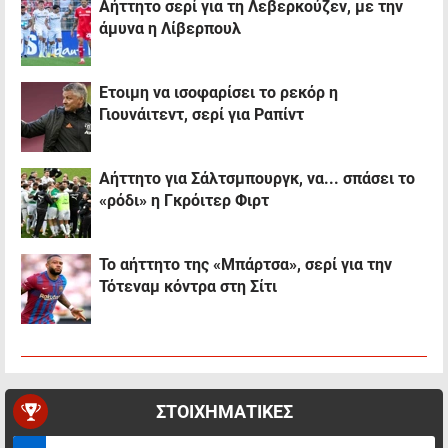
Αήττητο σερί για τη Λεβερκούζεν, με την
άμυνα η Λίβερπουλ
Έτοιμη να ισοφαρίσει το ρεκόρ η
Γιουνάιτεντ, σερί για Ραπίντ
Αήττητο για Σάλτσμπουργκ, να... σπάσει το
«ρόδι» η Γκρόιτερ Φιρτ
Το αήττητο της «Μπάρτσα», σερί για την
Τότεναμ κόντρα στη Σίτι
ΣΤΟΙΧΗΜΑΤΙΚΕΣ