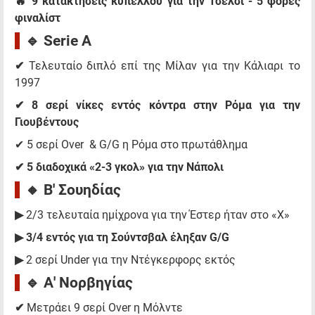
🔥 9 κατακτήσεις κυπέλλου για την Τσέλσι - 5 φορές
φιναλίστ
🔹 Serie A
✔
Τελευταίο διπλό επί της Μίλαν για την Κάλιαρι το
1997
✔ 8 σερί νίκες εντός κόντρα στην Ρόμα για την
Γιουβέντους
✔ 5 σερί Over & G/G η Ρόμα στο πρωτάθλημα
✔ 5 διαδοχικά «2-3 γκολ» για την Νάπολι
🔸 B' Σουηδίας
▶
2/3 τελευταία ημίχρονα για την Έστερ ήταν στο «Χ»
▶ 3/4 εντός για τη Σούντσβαλ έληξαν G/G
▶
2 σερί Under για την Ντέγκερφορς εκτός
🔹 Α' Νορβηγίας
✔
Μετράει 9 σερί Over η Μόλντε