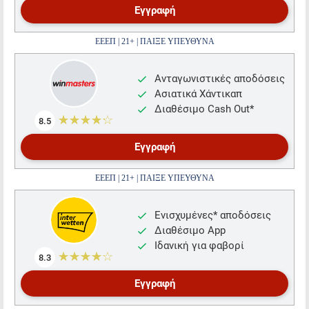
Εγγραφή
ΕΕΕΠ | 21+ | ΠΑΙΞΕ ΥΠΕΥΘΥΝΑ
Ανταγωνιστικές αποδόσεις
Ασιατικά Χάντικαπ
Διαθέσιμο Cash Out*
☆☆☆☆☆
★★★★★
8.5
Εγγραφή
ΕΕΕΠ | 21+ | ΠΑΙΞΕ ΥΠΕΥΘΥΝΑ
Ενισχυμένες* αποδόσεις
Διαθέσιμο App
Ιδανική για φαβορί
☆☆☆☆☆
★★★★★
8.3
Εγγραφή