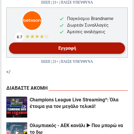
ΕΕΕΠ | 21+ | ΠΑΙΞΕ ΥΠΕΥΘΥΝΑ
Παγκόσμιο Brandname
Δωρεάν Συναλλαγές
Άμεσες αναλήψεις
☆☆☆☆☆
★★★★★
8.7
Εγγραφή
ΕΕΕΠ | 21+ | ΠΑΙΞΕ ΥΠΕΥΘΥΝΑ
</
ΔΙΑΒΑΣΤΕ ΑΚΟΜΗ
Champions League Live Streaming*: Όλα
έτοιμα για τον μεγάλο τελικό!
Ολυμπιακός - ΑΕΚ κανάλι ▶️ Που μπορώ να
το δω