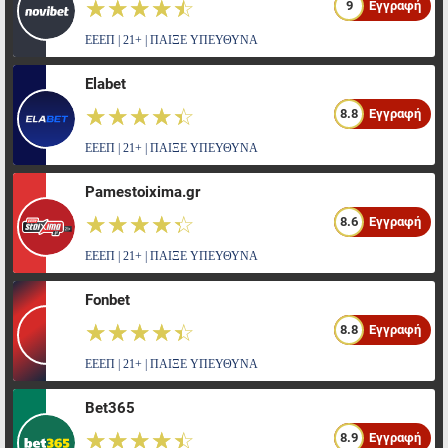
☆☆☆☆☆
★★★★★
9
Εγγραφή
ΕΕΕΠ | 21+ | ΠΑΙΞΕ ΥΠΕΥΘΥΝΑ
Elabet
☆☆☆☆☆
★★★★★
8.8
Εγγραφή
ΕΕΕΠ | 21+ | ΠΑΙΞΕ ΥΠΕΥΘΥΝΑ
Pamestoixima.gr
☆☆☆☆☆
★★★★★
8.6
Εγγραφή
ΕΕΕΠ | 21+ | ΠΑΙΞΕ ΥΠΕΥΘΥΝΑ
Fonbet
☆☆☆☆☆
★★★★★
8.8
Εγγραφή
ΕΕΕΠ | 21+ | ΠΑΙΞΕ ΥΠΕΥΘΥΝΑ
Bet365
☆☆☆☆☆
★★★★★
8.9
Εγγραφή