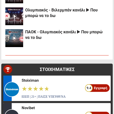
Ολυμπιακός - Βιλερμπάν κανάλι ▶️ Που
μπορώ να το δω
ΠΑΟΚ - Ολυμπιακός κανάλι ▶️ Που μπορώ
να το δω
ΣΤΟΙΧΗΜΑΤΙΚΕΣ
Stoiximan
☆☆☆☆☆
★★★★★
9.4
Εγγραφή
ΕΕΕΠ | 21+ | ΠΑΙΞΕ ΥΠΕΥΘΥΝΑ
Novibet