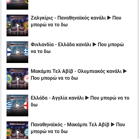
Ζαλγκίρις - Παναθηναϊκός κανάλι ▶️ Που
μπορώ να το δω
Φινλανδία - Ελλάδα κανάλι ▶️ Που μπορώ
να το δω
Μακάμπι Τελ Αβίβ - Ολυμπιακός κανάλι ▶️
Που μπορώ να το δω
Ελλάδα - Αγγλία κανάλι ▶️ Που μπορώ να το
δω
Παναθηναϊκός - Μακάμπι Τελ Αβίβ ▶️ Που
μπορώ να το δω