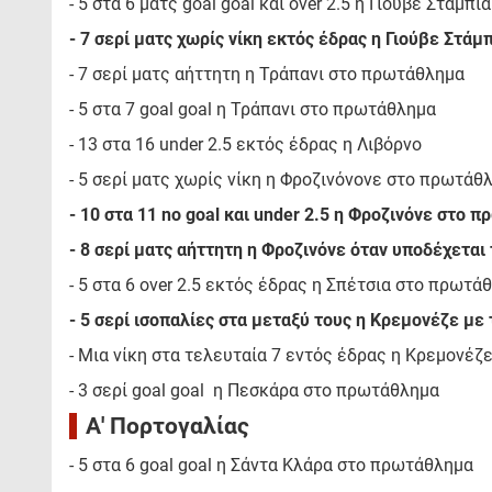
- 5 στα 6 ματς goal goal και over 2.5 η Γιούβε Στάμ
- 7 σερί ματς χωρίς νίκη εκτός έδρας η Γιούβε Στάμπ
- 7 σερί ματς αήττητη η Τράπανι στο πρωτάθλημα
- 5 στα 7 goal goal η Τράπανι στο πρωτάθλημα
- 13 στα 16 under 2.5 εκτός έδρας η Λιβόρνο
- 5 σερί ματς χωρίς νίκη η Φροζινόνονε στο πρωτάθ
- 10 στα 11 no goal και under 2.5 η Φροζινόνε στο 
- 8 σερί ματς αήττητη η Φροζινόνε όταν υποδέχεται
- 5 στα 6 over 2.5 εκτός έδρας η Σπέτσια στο πρωτά
- 5 σερί ισοπαλίες στα μεταξύ τους η Κρεμονέζε με
- Μια νίκη στα τελευταία 7 εντός έδρας η Κρεμονέζ
- 3 σερί goal goal η Πεσκάρα στο πρωτάθλημα
Α' Πορτογαλίας
- 5 στα 6 goal goal η Σάντα Κλάρα στο πρωτάθλημα