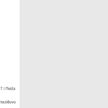
7 | Παίξε
 Υπεύθυνο