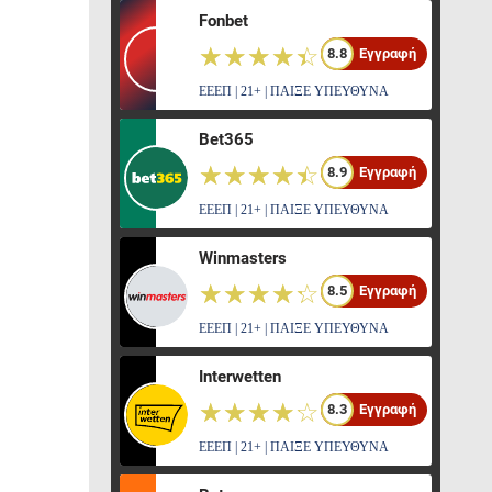
Fonbet
☆☆☆☆☆
★★★★★
8.8
Εγγραφή
ΕΕΕΠ | 21+ | ΠΑΙΞΕ ΥΠΕΥΘΥΝΑ
Bet365
☆☆☆☆☆
★★★★★
8.9
Εγγραφή
ΕΕΕΠ | 21+ | ΠΑΙΞΕ ΥΠΕΥΘΥΝΑ
Winmasters
☆☆☆☆☆
★★★★★
8.5
Εγγραφή
ΕΕΕΠ | 21+ | ΠΑΙΞΕ ΥΠΕΥΘΥΝΑ
Interwetten
☆☆☆☆☆
★★★★★
8.3
Εγγραφή
ΕΕΕΠ | 21+ | ΠΑΙΞΕ ΥΠΕΥΘΥΝΑ