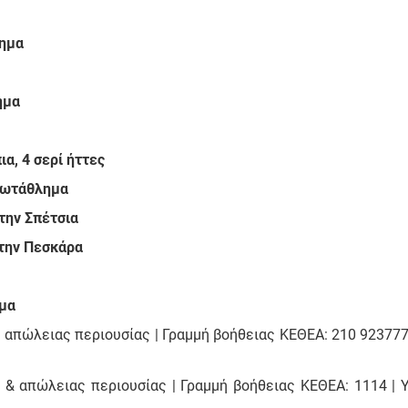
λημα
ημα
ια, 4 σερί ήττες
πρωτάθλημα
 την Σπέτσια
 την Πεσκάρα
ημα
& απώλειας περιουσίας | Γραμμή βοήθειας ΚΕΘΕΑ: 210 923777
ύ & απώλειας περιουσίας | Γραμμή βοήθειας ΚΕΘΕΑ: 1114 |