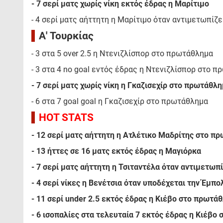
- 7 σερί ματς χωρίς νίκη εκτός έδρας η Μαρίτιμο
- 4 σερί ματς αήττητη η Μαρίτιμο όταν αντιμετωπίζε
Α' Τουρκίας
- 3 στα 5 over 2.5 η Ντενιζλίσπορ στο πρωτάθλημα
- 3 στα 4 no goal εντός έδρας η Ντενιζλίσπορ στο 
- 7 σερί ματς χωρίς νίκη η Γκαζισεχίρ στο πρωτάθλ
- 6 στα 7 goal goal η Γκαζισεχίρ στο πρωτάθλημα
HOT STATS
- 12 σερί ματς αήττητη η Ατλέτικο Μαδρίτης στο π
- 13 ήττες σε 16 ματς εκτός έδρας η Μαγιόρκα
- 7 σερί ματς αήττητη η Τσιταντέλα όταν αντιμετωπί
- 4 σερί νίκες η Βενέτσια όταν υποδέχεται την Έμπολ
- 11 σερί under 2.5 εκτός έδρας η Κιέβο στο πρωτά
- 6 ισοπαλίες στα τελευταία 7 εκτός έδρας η Κιέβο