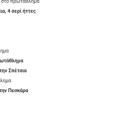
πια στο πρωτάθλημα
ια, 4 σερί ήττες
λημα
πρωτάθλημα
 την Σπέτσια
θλημα
 την Πεσκάρα
ε