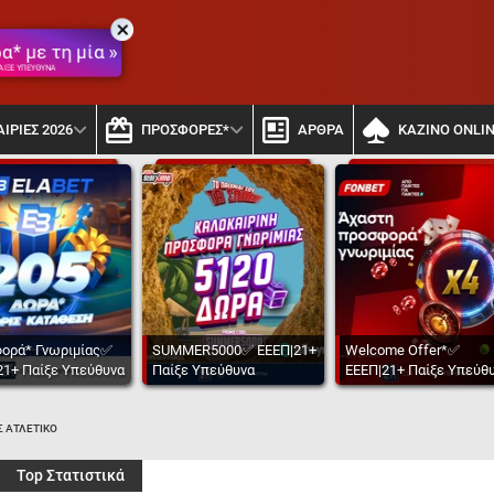
* με τη μία »
 ΠΑΙΞΕ ΥΠΕΥΘΥΝΑ
ΙΡΙΕΣ 2026
ΠΡΟΣΦΟΡΕΣ*
ΑΡΘΡΑ
ΚΑΖΙΝΟ ONLI
ορά* Γνωριμίας✅
SUMMER5000✅ ΕΕΕΠ|21+
Welcome Offer*✅
21+ Παίξε Υπεύθυνα
Παίξε Υπεύθυνα
ΕΕΕΠ|21+ Παίξε Υπεύθ
ΗΣ ΑΤΛΕΤΙΚΟ
Top Στατιστικά