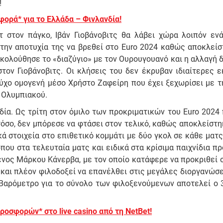
!
ορά* για το Ελλάδα – Φινλανδία!
 στον πάγκο, Ιβάν Γιοβάνοβιτς θα λάβει χώρα λοιπόν ενά
 την αποτυχία της να βρεθεί στο Euro 2024 καθώς αποκλεί
 Ακολούθησε το «διαζύγιο» με τον Ουρουγουανό και η αλλαγή 
τον Γιοβάνοβιτς. Οι κλήσεις του δεν έκρυβαν ιδιαίτερες 
ύχο ομογενή μέσο Χρήστο Ζαφείρη που έχει ξεχωρίσει με τ
υ Ολυμπιακού.
νδία. Ως τρίτη στον όμιλο των προκριματικών του Euro 2024
όσο, δεν μπόρεσε να φτάσει στον τελικό, καθώς αποκλείστη
κά στοιχεία στο επιθετικό κομμάτι με δύο γκολ σε κάθε ματς
που στα τελευταία ματς και ειδικά στα κρίσιμα παιχνίδια πρ
ένος Μάρκου Κάνερβα, με τον οποίο κατάφερε να προκριθεί 
και πλέον φιλοδοξεί να επανέλθει στις μεγάλες διοργανώσε
 Βαρόμετρο για το σύνολο των φιλοξενούμενων αποτελεί ο 
οσφορών* στο live casino από τη NetBet!