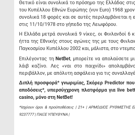
Θετικό είναι συνολικά το πρόσημο της Ελλάδας στις
του Κυπέλλου Εθνών Ευρώπης (νυν Euro) 1968 χρον
συνολικά 18 φορές και σε αυτές περιλαμβάνεται η ε
στις 11/10/1978 στο γήπεδο της Λεωφόρου.
Η Ελλάδα μετρά συνολικά 9 νίκες, οι Φινλανδοί 6 κ
ήττα της Εθνικής στους αγώνες της με τους Φινλανδ
Παγκοσμίου Κυπέλλου 2002 και, μάλιστα, στο ντεμπ
Επιλέγοντας τη
NetBet
, μπορείτε να απολαύσετε μ
λάιβ καζίνο. Λες «ναι στο παιχνίδι» απολαμβά
περιβάλλον, με απόλυτη ασφάλεια για τις συναλλαγέ
Διπλή προσφορά* γνωριμίας, Σκόρερ Predictor που 
αποδόσεις*, υπερσύγχρονη πλατφόρμα για live bett
casino, μόνο στη NetBet!
*Ισχύουν όροι & προϋποθέσεις | 21+ | ΑΡΜΟΔΙΟΣ ΡΥΘΜΙΣΤΗΣ
9237777 | ΠΑΙΞΕ ΥΠΕΥΘΥΝΑ |