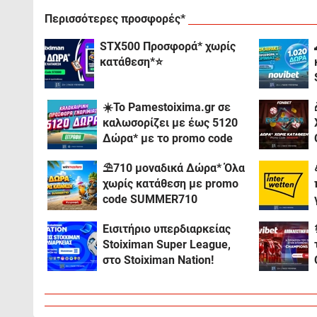
Περισσότερες προσφορές*
STX500 Προσφορά* χωρίς
κατάθεση*⭐
☀️To Pamestoixima.gr σε
καλωσορίζει με έως 5120
Δώρα* με το promo code
SUMMER5000!
⛱️710 μοναδικά Δώρα* Όλα
χωρίς κατάθεση με promo
code SUMMER710
Εισιτήριο υπερδιαρκείας
Stoiximan Super League,
στο Stoiximan Nation!