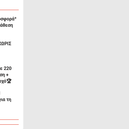
οσφορά*
τάθεση
ΧΩΡΙΣ
ε 220
ση +
οχό🏆
1
για τη