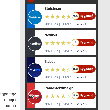
Stoiximan
☆☆☆☆☆
★★★★★
9.4
Εγγραφή
ΕΕΕΠ | 21+ | ΠΑΙΞΕ ΥΠΕΥΘΥΝΑ
Novibet
☆☆☆☆☆
★★★★★
9
Εγγραφή
ΕΕΕΠ | 21+ | ΠΑΙΞΕ ΥΠΕΥΘΥΝΑ
Elabet
☆☆☆☆☆
★★★★★
8.8
Εγγραφή
ΕΕΕΠ | 21+ | ΠΑΙΞΕ ΥΠΕΥΘΥΝΑ
Pamestoixima.gr
 πήρε την
☆☆☆☆☆
★★★★★
8.6
Εγγραφή
ενη απόψε
ΕΕΕΠ | 21+ | ΠΑΙΞΕ ΥΠΕΥΘΥΝΑ
ε σούπερ