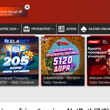
τουν βροχή 🎁
 ΠΑΙΞΕ ΥΠΕΥΘΥΝΑ
ΙΡΙΕΣ 2026
ΠΡΟΣΦΟΡΕΣ*
ΑΡΘΡΑ
ΚΑΖΙΝΟ ONLI
ροσφορά* Γνωριμίας✅
SUMMER5000✅ ΕΕΕΠ|21+
Welcome Offe
ΕΕΠ|21+ Παίξε Υπεύθυνα
Παίξε Υπεύθυνα
Παίξε Υπεύθυ