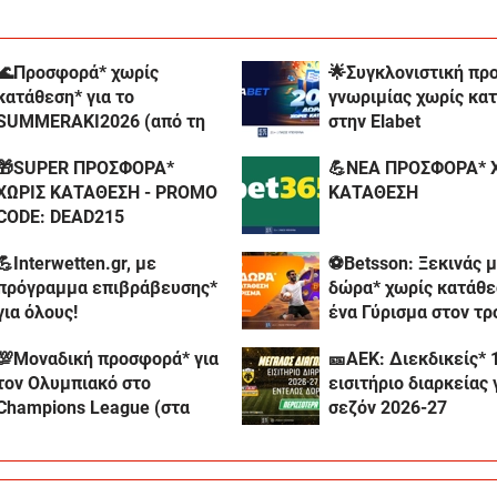
🌊Προσφορά* χωρίς
🌟Συγκλονιστική πρ
κατάθεση* για το
γνωριμίας χωρίς κα
SUMMERAKI2026 (από τη
στην Elabet
Novibet)
🎁SUPER ΠΡΟΣΦΟΡΑ*
💪ΝΕΑ ΠΡΟΣΦΟΡΑ* 
ΧΩΡΙΣ ΚΑΤΑΘΕΣΗ - PROMO
ΚΑΤΑΘΕΣΗ
CODE: DEAD215
💪Interwetten.gr, με
⚽Betsson: Ξεκινάς μ
πρόγραμμα επιβράβευσης*
δώρα* χωρίς κατάθε
για όλους!
ένα Γύρισμα στον τρ
💯Μοναδική προσφορά* για
🎫ΑΕΚ: Διεκδικείς* 
τoν Ολυμπιακό στο
εισιτήριο διαρκείας 
Champions League (στα
σεζόν 2026-27
προκριματικά)
(διαγωνισμός*)