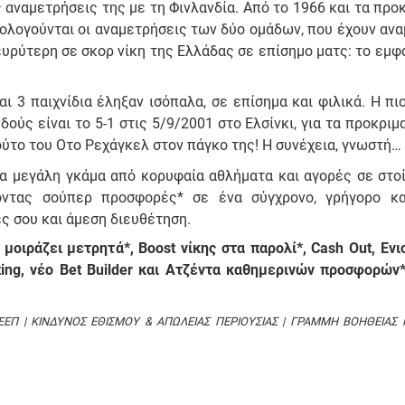
 αναμετρήσεις της με τη Φινλανδία. Από το 1966 και τα προ
ολογούνται οι αναμετρήσεις των δύο ομάδων, που έχουν αν
υρύτερη σε σκορ νίκη της Ελλάδας σε επίσημο ματς: το εμφα
αι 3 παιχνίδια έληξαν ισόπαλα, σε επίσημα και φιλικά. Η πι
ούς είναι το 5-1 στις 5/9/2001 στο Ελσίνκι, για τα προκριμ
ούτο του Οτο Ρεχάγκελ στον πάγκο της! Η συνέχεια, γνωστή…
ια μεγάλη γκάμα από κορυφαία αθλήματα και αγορές σε στο
νοντας σούπερ προσφορές* σε ένα σύγχρονο, γρήγορο κα
ς σου και άμεση διευθέτηση.
μοιράζει μετρητά*, Boost νίκης στα παρολί*, Cash Out, Εν
ing, νέο Bet Builder και Ατζέντα καθημερινών προσφορών*
 ΕΕΕΠ | ΚΙΝΔΥΝΟΣ ΕΘΙΣΜΟΥ & ΑΠΩΛΕΙΑΣ ΠΕΡΙΟΥΣΙΑΣ | ΓΡΑΜΜΗ ΒΟΗΘΕΙΑΣ 