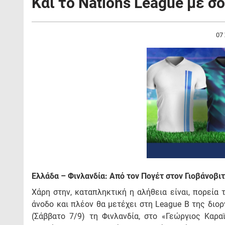
Και το Nations League με σ
07 
Ελλάδα – Φινλανδία: Από τον Πογέτ στον Γιοβάνοβιτς
Χάρη στην, καταπληκτική η αλήθεια είναι, πορεία
άνοδο και πλέον θα μετέχει στη League B της διο
(Σάββατο 7/9) τη Φινλανδία, στο «Γεώργιος Καρ