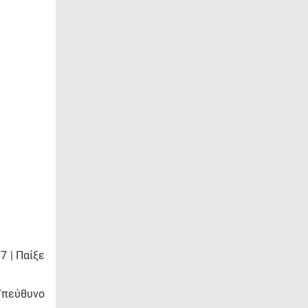
7 | Παίξε
 Υπεύθυνο