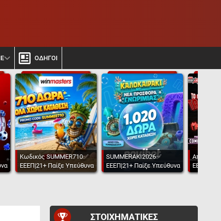
NE
ΟΔΗΓΟΙ
Κωδικός SUMMER710✅
SUMMERAKI2026✅
Αποκλεισ
υνα
ΕΕΕΠ|21+ Παίξε Υπεύθυνα
ΕΕΕΠ|21+ Παίξε Υπεύθυνα
ΕΕΕΠ|21+
ΣΤΟΙΧΗΜΑΤΙΚΕΣ