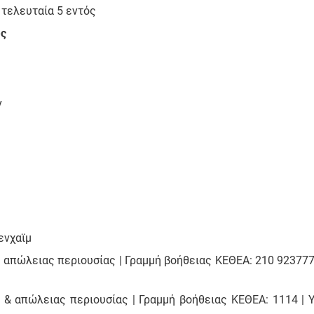
 τελευταία 5 εντός
υς
ν
ενχαϊμ
& απώλειας περιουσίας | Γραμμή βοήθειας ΚΕΘΕΑ: 210 923777
ύ & απώλειας περιουσίας | Γραμμή βοήθειας ΚΕΘΕΑ: 1114 |