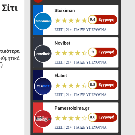
 Σίτι
Stoiximan
☆☆☆☆☆
★★★★★
9.4
Εγγραφή
ΕΕΕΠ | 21+ | ΠΑΙΞΕ ΥΠΕΥΘΥΝΑ
Novibet
τικότερα
☆☆☆☆☆
★★★★★
9
Εγγραφή
ριθμητικά
ΕΕΕΠ | 21+ | ΠΑΙΞΕ ΥΠΕΥΘΥΝΑ
👇
Elabet
☆☆☆☆☆
★★★★★
8.8
Εγγραφή
ΕΕΕΠ | 21+ | ΠΑΙΞΕ ΥΠΕΥΘΥΝΑ
Pamestoixima.gr
☆☆☆☆☆
★★★★★
8.6
Εγγραφή
ΕΕΕΠ | 21+ | ΠΑΙΞΕ ΥΠΕΥΘΥΝΑ