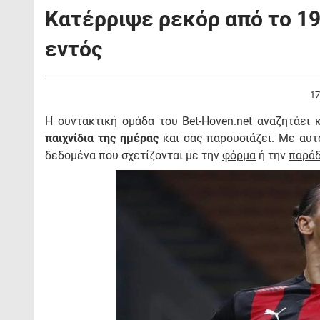
Κατέρριψε ρεκόρ από το 199
εντός
17
Η συντακτική ομάδα του Bet-Hoven.net αναζητάει
παιχνίδια της ημέρας
και σας παρουσιάζει. Με αυτ
δεδομένα που σχετίζονται με την
φόρμα
ή την
παρά