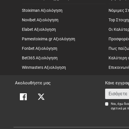
Stoiximan Αξιολόγηση
Νόμιμες Σ
Novibet Αξιολόγηση
Top Στοιχη
Elabet Αξιολόγηση
Οι Καλύτε
Pamestoixima.gr Αξιολόγηση
Προσφορές
Fonbet Αξιολόγηση
Πως παίζω 
Bet365 Αξιολόγηση
Καλύτερη 
Winmasters Αξιολόγηση
Επικοινων
Ακολουθήστε μας
Κάνε εγγραφ
Ναι, έχω δι
σχετικά με 