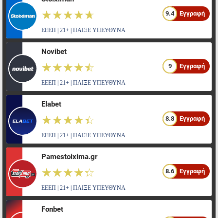
☆☆☆☆☆
★★★★★
9.4
Εγγραφή
ΕΕΕΠ | 21+ | ΠΑΙΞΕ ΥΠΕΥΘΥΝΑ
Novibet
☆☆☆☆☆
★★★★★
9
Εγγραφή
ΕΕΕΠ | 21+ | ΠΑΙΞΕ ΥΠΕΥΘΥΝΑ
Elabet
☆☆☆☆☆
★★★★★
8.8
Εγγραφή
ΕΕΕΠ | 21+ | ΠΑΙΞΕ ΥΠΕΥΘΥΝΑ
Pamestoixima.gr
☆☆☆☆☆
★★★★★
8.6
Εγγραφή
ΕΕΕΠ | 21+ | ΠΑΙΞΕ ΥΠΕΥΘΥΝΑ
Fonbet