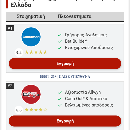
Ελλάδα
Στοιχηματική
Πλεονεκτήματα
Γρήγορες Αναλήψεις
Bet Builder*
Ενισχυμένες Αποδόσεις
☆☆☆☆☆
★★★★★
9.4
Εγγραφή
ΕΕΕΠ | 21+ | ΠΑΙΞΕ ΥΠΕΥΘΥΝΑ
Αξιοπιστία Allwyn
Cash Out* & Ασιατικά
Βελτιωμένες αποδόσεις
☆☆☆☆☆
★★★★★
8.6
Εγγραφή