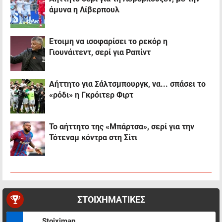
άμυνα η Λίβερπουλ
Έτοιμη να ισοφαρίσει το ρεκόρ η
Γιουνάιτεντ, σερί για Ραπίντ
Αήττητο για Σάλτσμπουργκ, να... σπάσει το
«ρόδι» η Γκρόιτερ Φιρτ
Το αήττητο της «Μπάρτσα», σερί για την
Τότεναμ κόντρα στη Σίτι
ΣΤΟΙΧΗΜΑΤΙΚΕΣ
Stoiximan