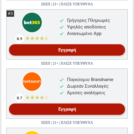
ΕΕΕΠ | 21+ | ΠΑΙΞΕ ΥΠΕΥΘΥΝΑ
Γρήγορες Πληρωμές
Υψηλές αποδόσεις
Ανανεωμένο App
☆☆☆☆☆
★★★★★
8.9
Εγγραφή
ΕΕΕΠ | 21+ | ΠΑΙΞΕ ΥΠΕΥΘΥΝΑ
Παγκόσμιο Brandname
Δωρεάν Συναλλαγές
Άμεσες αναλήψεις
☆☆☆☆☆
★★★★★
8.7
Εγγραφή
ΕΕΕΠ | 21+ | ΠΑΙΞΕ ΥΠΕΥΘΥΝΑ