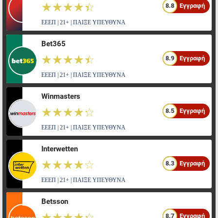
☆☆☆☆☆
★★★★★
8.8
Εγγραφή
ΕΕΕΠ | 21+ | ΠΑΙΞΕ ΥΠΕΥΘΥΝΑ
Bet365
☆☆☆☆☆
★★★★★
8.9
Εγγραφή
ΕΕΕΠ | 21+ | ΠΑΙΞΕ ΥΠΕΥΘΥΝΑ
Winmasters
☆☆☆☆☆
★★★★★
8.5
Εγγραφή
ΕΕΕΠ | 21+ | ΠΑΙΞΕ ΥΠΕΥΘΥΝΑ
Interwetten
☆☆☆☆☆
★★★★★
8.3
Εγγραφή
ΕΕΕΠ | 21+ | ΠΑΙΞΕ ΥΠΕΥΘΥΝΑ
Betsson
☆☆☆☆☆
★★★★★
8.7
Εγγραφή