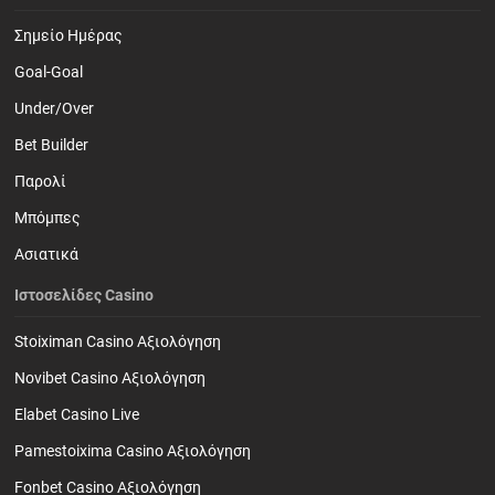
Σημείο Ημέρας
Goal-Goal
Under/Over
Bet Builder
Παρολί
Mπόμπες
Ασιατικά
Ιστοσελίδες Casino
Stoiximan Casino Αξιολόγηση
Novibet Casino Αξιολόγηση
Elabet Casino Live
Pamestoixima Casino Αξιολόγηση
Fonbet Casino Αξιολόγηση