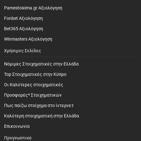
Pamestoixima.gr Αξιολόγηση
Fonbet Αξιολόγηση
Bet365 Αξιολόγηση
Winmasters Αξιολόγηση
Χρήσιμες Σελίδες
Νόμιμες Στοιχηματικές στην Ελλάδα
Top Στοιχηματικές στην Κύπρο
Οι Καλύτερες στοιχηματικές
Προσφορές* Στοιχηματικών
Πως παίζω στοίχημα στο ίντερνετ
Καλύτερη στοιχηματική στην Ελλάδα
Επικοινωνία
Προγνωστικά