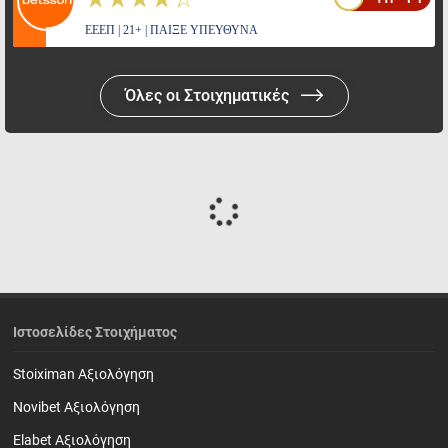
ΕΕΕΠ | 21+ | ΠΑΙΞΕ ΥΠΕΥΘΥΝΑ
Όλες οι Στοιχηματικές
Ιστοσελίδες Στοιχήματος
Stoiximan Αξιολόγηση
Novibet Αξιολόγηση
Elabet Αξιολόγηση