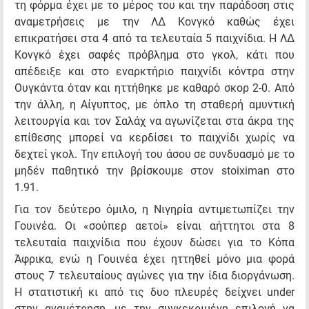
τη φόρμα έχει με το μέρος του και την παράδοση στις
αναμετρήσεις με την ΛΔ Κονγκό καθώς έχει
επικρατήσει στα 4 από τα τελευταία 5 παιχνίδια. Η ΛΔ
Κονγκό έχει σαφές πρόβλημα στο γκολ, κάτι που
απέδειξε και στο εναρκτήριο παιχνίδι κόντρα στην
Ουγκάντα όταν και ηττήθηκε με καθαρό σκορ 2-0. Από
την άλλη, η Αίγυπτος, με όπλο τη σταθερή αμυντική
λειτουργία και τον Σαλάχ να αγωνίζεται στα άκρα της
επίθεσης μπορεί να κερδίσει το παιχνίδι χωρίς να
δεχτεί γκολ. Την επιλογή του άσου σε συνδυασμό με το
μηδέν παθητικό την βρίσκουμε στον stoiximan στο
1.91.
Για τον δεύτερο όμιλο, η Νιγηρία αντιμετωπίζει την
Γουινέα. Οι «σούπερ αετοί» είναι αήττητοι στα 8
τελευταία παιχνίδια που έχουν δώσει για το Κόπα
Άφρικα, ενώ η Γουινέα έχει ηττηθεί μόνο μια φορά
στους 7 τελευταίους αγώνες για την ίδια διοργάνωση.
Η στατιστική κι από τις δυο πλευρές δείχνει under
στην αναμέτρηση, με την συγκεκριμένη επιλογή να