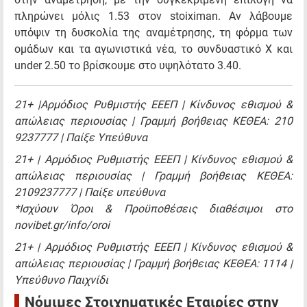
πληρώνει μόλις 1.53 στον stoiximan. Αν λάβουμε
υπόψιν τη δυσκολία της αναμέτρησης, τη φόρμα των
ομάδων και τα αγωνιστικά νέα, το συνδυαστικό Χ και
under 2.50 το βρίσκουμε στο υψηλότατο 3.40.
21+ |Αρμόδιος Ρυθμιστής ΕΕΕΠ | Κίνδυνος εθισμού &
απώλειας περιουσίας | Γραμμή βοήθειας ΚΕΘΕΑ: 210
9237777 | Παίξε Υπεύθυνα
21+ | Αρμόδιος Ρυθμιστής ΕΕΕΠ | Κίνδυνος εθισμού &
απώλειας περιουσίας | Γραμμή βοήθειας ΚΕΘΕΑ:
2109237777 | Παίξε υπεύθυνα
*Ισχύουν Όροι & Προϋποθέσεις διαθέσιμοι στο
novibet.gr/info/oroi
21+ | Αρμόδιος Ρυθμιστής ΕΕΕΠ | Κίνδυνος εθισμού &
απώλειας περιουσίας | Γραμμή βοήθειας ΚΕΘΕΑ: 1114 |
Υπεύθυνο Παιχνίδι
Νόμιμες Στοιχηματικές Εταιρίες στην