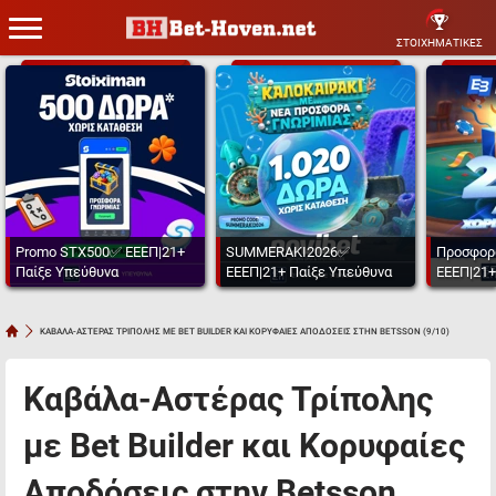
ΣΤΟΙΧΗΜΑΤΙΚΕΣ
Promo STX500✅ ΕΕΕΠ|21+
SUMMERAKI2026✅
Προσφορ
Παίξε Υπεύθυνα
ΕΕΕΠ|21+ Παίξε Υπεύθυνα
ΕΕΕΠ|21+
ΚΑΒΑΛΑ-ΑΣΤΕΡΑΣ ΤΡΙΠΟΛΗΣ ΜΕ BET BUILDER ΚΑΙ ΚΟΡΥΦΑΙΕΣ ΑΠΟΔΟΣΕΙΣ ΣΤΗΝ BETSSON (9/10)
Καβάλα-Αστέρας Τρίπολης
με Bet Builder και Κορυφαίες
Αποδόσεις στην Betsson