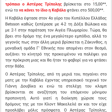
τρόπαιο ο Αστέρας Τρίπολης
βρίσκεται στο 15,00**,
ενώ το
να κάνει το ίδιο η Καβάλα
φτάνει στο 500,00**.
Η Καβάλα έφτασε στον 4ο γύρο του Κυπέλλου Ελλάδας
Betsson καθώς ξεπέρασε με 4-2 τη Δόξα Βώλακα και
με 2-1 στην παράταση τον Αιγέα Πλωμαρίου. Τώρα, θα
βρει στο δρόμο της ένα μεγαλύτερο εμπόδιο, αλλά το
γεγονός πως στην άλλη μεριά βρίσκεται η Ζάκυνθος, η
μοναδική ομάδα Γ' Εθνικής που απομένει στον θεσμό,
αυξάνει το κίνητρό της προκειμένου να παλέψει για
την πρόκριση μιας και θα ήταν το φαβορί για να φτάσει
στην 8άδα.
Ο Αστέρας Τρίπολης, από τη μεριά του, πηγαίνει στο
ματς με την Καβάλα έχοντας υπηρεσιακό τεχνικό τον
Γιάννη Δουβίκα κι ενώ τα στελέχη του κλαμπ
βρίσκονται σε αναζήτηση του επόμενου μόνιμου
προπονητή. Αυτό γιατί η διοίκηση χώρισε τους
δρόμους της με τον Κλοντ Μακελελέ αν και τον είχε
προσλάβει μόλις πρόσφατα. Ο Αστέρας Τρίπολης,