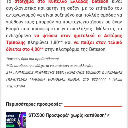
Το
στοίχημα στο Κύπελλο Ελλάδας Betsson
είναι
συγκλονιστικό και αυτήν τη σεζόν, με το επίπεδο του
ανταγωνισμού να είναι αυξημένο και πολλές ομάδες να
νιώθουν πως μπορούν να πρωταγωνιστήσουν σε έναν
θεσμό που προσφέρεται για εκπλήξεις. Μάλιστα, το
ενδεχόμενο
να
φτάσει στον ημιτελικό ο Αστέρας
Τρίπολης
πληρώνει 1,80** και
να παίξει στον τελικό
δίνεται στο 4,00**
στην πλατφόρμα της Betsson.
*Ισχύουν όροι και προϋποθέσεις
**Οι αποδόσεις ενδέχεται να υπόκεινται σε αλλαγές.
21+ | ΑΡΜΟΔΙΟΣ ΡΥΘΜΙΣΤΗΣ ΕΕΕΠ | ΚΙΝΔΥΝΟΣ ΕΘΙΣΜΟΥ & ΑΠΩΛΕΙΑΣ
ΠΕΡΙΟΥΣΙΑΣ| ΓΡΑΜΜΗ ΒΟΗΘΕΙΑΣ ΚΕΘΕΑ: 210 9237777 | ΠΑΙΞΕ
ΥΠΕΥΘΥΝΑ
Περισσότερες προσφορές*
STX500 Προσφορά* χωρίς κατάθεση*⭐