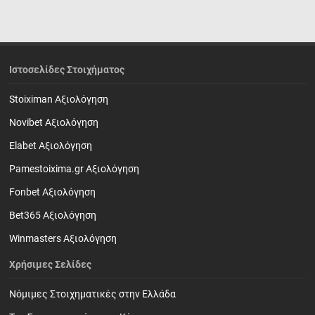
Ιστοσελίδες Στοιχήματος
Stoiximan Αξιολόγηση
Novibet Αξιολόγηση
Elabet Αξιολόγηση
Pamestoixima.gr Αξιολόγηση
Fonbet Αξιολόγηση
Bet365 Αξιολόγηση
Winmasters Αξιολόγηση
Χρήσιμες Σελίδες
Νόμιμες Στοιχηματικές στην Ελλάδα