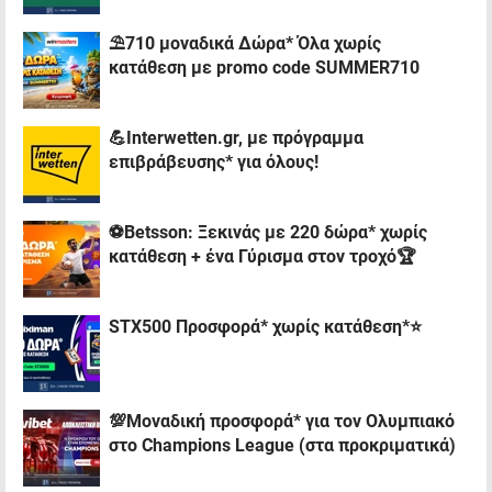
⛱️710 μοναδικά Δώρα* Όλα χωρίς
κατάθεση με promo code SUMMER710
💪Interwetten.gr, με πρόγραμμα
επιβράβευσης* για όλους!
⚽Betsson: Ξεκινάς με 220 δώρα* χωρίς
κατάθεση + ένα Γύρισμα στον τροχό🏆
STX500 Προσφορά* χωρίς κατάθεση*⭐
💯Μοναδική προσφορά* για τoν Ολυμπιακό
στο Champions League (στα προκριματικά)