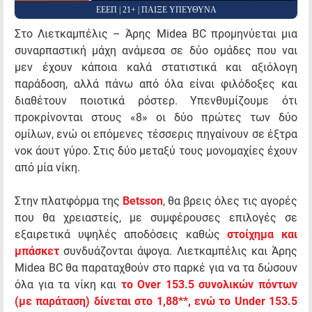
ΕΕΕΠ | 21+ | ΠΑΙΞΕ ΥΠΕΥΘΥΝΑ
Στο Λιετκαμπέλις – Άρης Midea BC προμηνύεται μια
συναρπαστική μάχη ανάμεσα σε δύο ομάδες που ναι
μεν έχουν κάποια καλά στατιστικά και αξιόλογη
παράδοση, αλλά πάνω από όλα είναι φιλόδοξες και
διαθέτουν ποιοτικά ρόστερ. Υπενθυμίζουμε ότι
προκρίνονται στους «8» οι δύο πρώτες των δύο
ομίλων, ενώ οι επόμενες τέσσερις πηγαίνουν σε έξτρα
νοκ άουτ γύρο. Στις δύο μεταξύ τους μονομαχίες έχουν
από μία νίκη.
Στην πλατφόρμα της
Betsson
, θα βρεις όλες τις αγορές
που θα χρειαστείς, με συμφέρουσες επιλογές σε
εξαιρετικά υψηλές αποδόσεις καθώς
στοίχημα και
μπάσκετ
συνδυάζονται άψογα. Λιετκαμπέλις και Άρης
Midea BC θα παραταχθούν στο παρκέ για να τα δώσουν
όλα για τα νίκη και
το Over 153.5 συνολικών πόντων
(με παράταση) δίνεται στο 1,88**, ενώ το Under 153.5