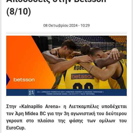
(8/10)
08 Οκτωβρίου 2024 - 10:29
Στην «Kalnapilio Arena» η Λιετκαμπέλις υποδέχεται
τον Άρη Midea BC για την 3η αγωνιστική του δεύτερου
γκρουπ στο πλαίσιο της φάσης των ομίλων του
EuroCup.