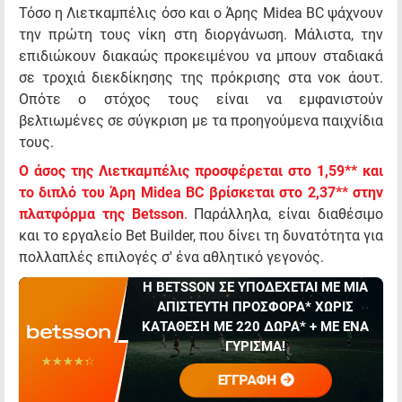
Τόσο η Λιετκαμπέλις όσο και ο Άρης Midea BC ψάχνουν
την πρώτη τους νίκη στη διοργάνωση. Μάλιστα, την
επιδιώκουν διακαώς προκειμένου να μπουν σταδιακά
σε τροχιά διεκδίκησης της πρόκρισης στα νοκ άουτ.
Οπότε ο στόχος τους είναι να εμφανιστούν
βελτιωμένες σε σύγκριση με τα προηγούμενα παιχνίδια
τους.
Ο άσος της Λιετκαμπέλις προσφέρεται στο 1,59** και
το διπλό του Άρη Midea BC βρίσκεται στο 2,37** στην
πλατφόρμα της Betsson
. Παράλληλα, είναι διαθέσιμο
και το εργαλείο Bet Builder, που δίνει τη δυνατότητα για
πολλαπλές επιλογές σ' ένα αθλητικό γεγονός.
Η BETSSON ΣΕ ΥΠΟΔΕΧΕΤΑΙ ΜΕ ΜΙΑ
ΑΠΙΣΤΕΥΤΗ ΠΡΟΣΦΟΡΑ* ΧΩΡΙΣ
ΚΑΤΑΘΕΣΗ ΜΕ 220 ΔΩΡΑ* + ΜΕ ΕΝΑ
ΓΥΡΙΣΜΑ!
☆☆☆☆☆
★★★★★
ΕΓΓΡΑΦΗ