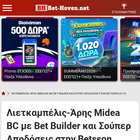
ΣΤΟΙΧΗΜΑΤΙΚΕΣ
Promo STX500✅ ΕΕΕΠ|21+
SUMMERAKI2026✅
Προσφορ
Παίξε Υπεύθυνα
ΕΕΕΠ|21+ Παίξε Υπεύθυνα
ΕΕΕΠ|21+
ΛΙΕΤΚΑΜΠΕΛΙΣ-ΑΡΗΣ MIDEA BC ΜΕ BET BUILDER ΚΑΙ ΣΟΥΠΕΡ ΑΠΟΔΟΣΕΙΣ ΣΤΗΝ BETSSON (8/10)
Λιετκαμπέλις-Άρης Midea
BC με Bet Builder και Σούπερ
Αποδόσεις στην Betsson