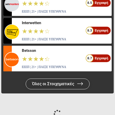
☆☆☆☆☆
★★★★★
8.5
Εγγραφή
ΕΕΕΠ | 21+ | ΠΑΙΞΕ ΥΠΕΥΘΥΝΑ
Interwetten
☆☆☆☆☆
★★★★★
8.3
Εγγραφή
ΕΕΕΠ | 21+ | ΠΑΙΞΕ ΥΠΕΥΘΥΝΑ
Betsson
☆☆☆☆☆
★★★★★
8.7
Εγγραφή
ΕΕΕΠ | 21+ | ΠΑΙΞΕ ΥΠΕΥΘΥΝΑ
Όλες οι Στοιχηματικές