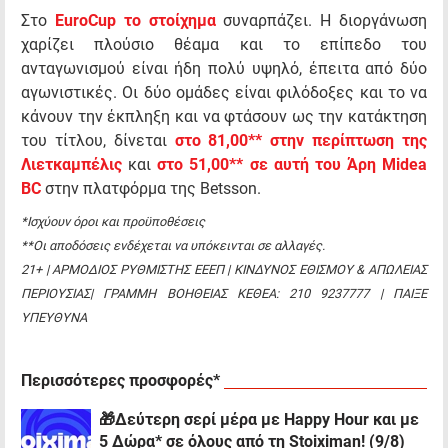
Στο
EuroCup το στοίχημα
συναρπάζει. Η διοργάνωση
χαρίζει πλούσιο θέαμα και το επίπεδο του
ανταγωνισμού είναι ήδη πολύ υψηλό, έπειτα από δύο
αγωνιστικές. Οι δύο ομάδες είναι φιλόδοξες και το να
κάνουν την έκπληξη και να φτάσουν ως την κατάκτηση
του τίτλου, δίνεται
στο 81,00** στην περίπτωση της
Λιετκαμπέλις
και
στο 51,00** σε αυτή του Άρη Midea
BC
στην πλατφόρμα της Betsson.
*Ισχύουν όροι και προϋποθέσεις
**Οι αποδόσεις ενδέχεται να υπόκεινται σε αλλαγές.
21+ | ΑΡΜΟΔΙΟΣ ΡΥΘΜΙΣΤΗΣ ΕΕΕΠ | ΚΙΝΔΥΝΟΣ ΕΘΙΣΜΟΥ & ΑΠΩΛΕΙΑΣ
ΠΕΡΙΟΥΣΙΑΣ| ΓΡΑΜΜΗ ΒΟΗΘΕΙΑΣ ΚΕΘΕΑ: 210 9237777 | ΠΑΙΞΕ
ΥΠΕΥΘΥΝΑ
Περισσότερες προσφορές*
🎁Δεύτερη σερί μέρα με Happy Hour και με
5 Δώρα* σε όλους από τη Stoiximan! (9/8)