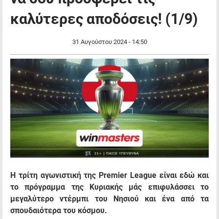
καλύτερες αποδόσεις! (1/9)
31 Αυγούστου 2024 - 14:50
Η τρίτη αγωνιστική της Premier League είναι εδώ και
το πρόγραμμα της Κυριακής μάς επιφυλάσσει το
μεγαλύτερο ντέρμπι του Νησιού και ένα από τα
σπουδαιότερα του κόσμου.