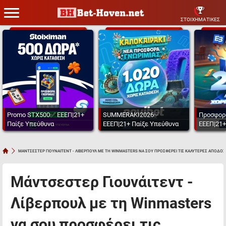
ΣΤΟΙΧΗΜΑΤΙΚΕΣ
Promo STX500✅ ΕΕΕΠ|21+
SUMMERAKI2026✅
Προσφορ
Παίξε Υπεύθυνα
ΕΕΕΠ|21+ Παίξε Υπεύθυνα
ΕΕΕΠ|21+
ΜΑΝΤΣΕΣΤΕΡ ΓΙΟΥΝΑΙΤΕΝΤ - ΛΙΒΕΡΠΟΥΛ ΜΕ ΤΗ WINMASTERS ΝΑ ΣΟΥ ΠΡΟΣΦΕΡΕΙ ΤΙΣ ΚΑΛΥΤΕΡΕΣ ΑΠΟΔΟΣΕΙ
Μάντσεστερ Γιουνάιτεντ -
Λίβερπουλ με τη Winmasters
να σου προσφέρει τις