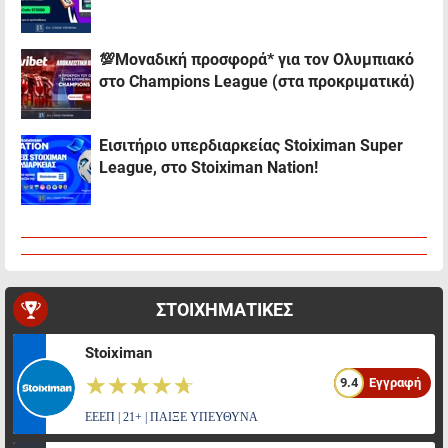
💯Μοναδική προσφορά* για τoν Ολυμπιακό
στο Champions League (στα προκριματικά)
Εισιτήριο υπερδιαρκείας Stoiximan Super
League, στο Stoiximan Nation!
ΣΤΟΙΧΗΜΑΤΙΚΕΣ
Stoiximan
☆☆☆☆☆
★★★★★
9.4
Εγγραφή
ΕΕΕΠ | 21+ | ΠΑΙΞΕ ΥΠΕΥΘΥΝΑ