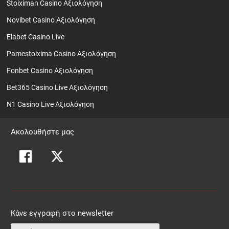
Stoiximan Casino Αξιολόγηση
Novibet Casino Αξιολόγηση
Elabet Casino Live
Pamestoixima Casino Αξιολόγηση
Fonbet Casino Αξιολόγηση
Bet365 Casino Live Αξιολόγηση
N1 Casino Live Αξιολόγηση
Ακολουθήστε μας
Κάνε εγγραφή στο newsletter