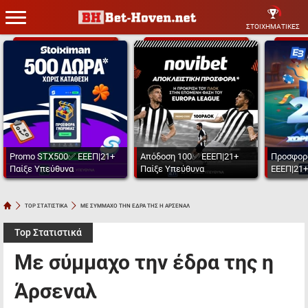
ΣΤΟΙΧΗΜΑΤΙΚΕΣ
Promo STX500✅ ΕΕΕΠ|21+
Απόδοση 100✅ ΕΕΕΠ|21+
Προσφορ
Παίξε Υπεύθυνα
Παίξε Υπεύθυνα
ΕΕΕΠ|21+
TOP ΣΤΑΤΙΣΤΙΚΑ
ΜΕ ΣΥΜΜΑΧΟ ΤΗΝ ΕΔΡΑ ΤΗΣ Η ΑΡΣΕΝΑΛ
Top Στατιστικά
Με σύμμαχο την έδρα της η
Άρσεναλ