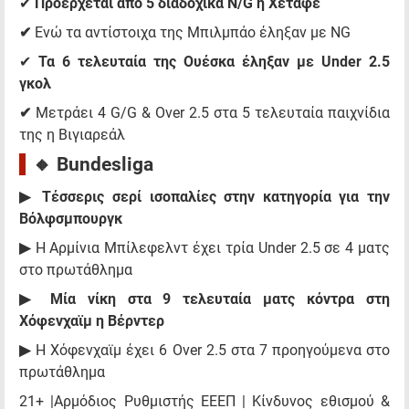
✔
Προέρχεται από 5 διαδοχικά N/G η Χετάφε
✔
Ενώ τα αντίστοιχα της Μπιλμπάο έληξαν με NG
✔
Τα 6 τελευταία της Ουέσκα έληξαν με Under 2.5
γκολ
✔
Μετράει 4 G/G & Over 2.5 στα 5 τελευταία παιχνίδια
της η Βιγιαρεάλ
🔸 Bundesliga
▶ Τέσσερις σερί ισοπαλίες στην κατηγορία για την
Βόλφσμπουργκ
▶
Η Αρμίνια Μπίλεφελντ έχει τρία Under 2.5 σε 4 ματς
στο πρωτάθλημα
▶
Μία νίκη στα 9 τελευταία ματς κόντρα στη
Χόφενχαϊμ η Βέρντερ
▶
Η Χόφενχαϊμ έχει 6 Over 2.5 στα 7 προηγούμενα στο
πρωτάθλημα
21+ |Αρμόδιος Ρυθμιστής ΕΕΕΠ | Κίνδυνος εθισμού &