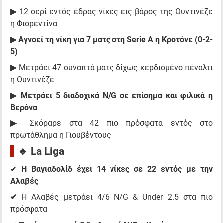
▶
12 σερί εντός έδρας νίκες εις βάρος της Ουντινέζε
η Φιορεντίνα
▶
Αγνοεί τη νίκη για 7 ματς στη Serie A η Κροτόνε (0-2-
5)
▶
Μετράει 47 συναπτά ματς δίχως κερδισμένο πέναλτι
η Ουντινέζε
▶
Μετράει 5 διαδοχικά N/G σε επίσημα και φιλικά η
Βερόνα
▶
Σκόραρε στα 42 πιο πρόσφατα εντός στο
πρωτάθλημα η Γιουβέντους
🔹 La Liga
✔
Η Βαγιαδολίδ έχει 14 νίκες σε 22 εντός με την
Αλαβές
✔
Η Αλαβές μετράει 4/6 N/G & Under 2.5 στα πιο
πρόσφατα