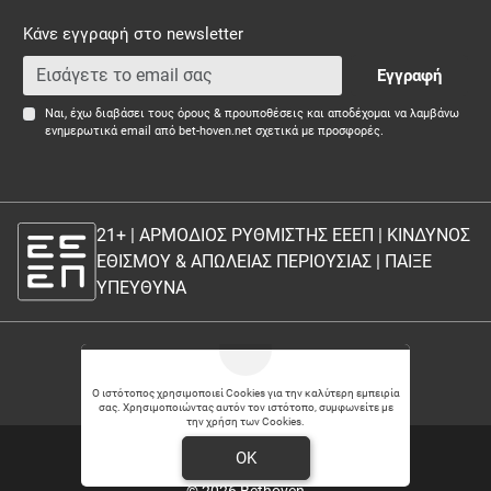
Κάνε εγγραφή στο newsletter
Εγγραφή
Ναι, έχω διαβάσει τους όρους & προυποθέσεις και αποδέχομαι να λαμβάνω
ενημερωτικά email από bet-hoven.net σχετικά με προσφορές.
21+ | ΑΡΜΟΔΙΟΣ ΡΥΘΜΙΣΤΗΣ ΕΕΕΠ | ΚΙΝΔΥΝΟΣ
ΕΘΙΣΜΟΥ & ΑΠΩΛΕΙΑΣ ΠΕΡΙΟΥΣΙΑΣ |
ΠΑΙΞΕ
ΥΠΕΥΘΥΝΑ
21+
Ο ιστότοπος χρησιμοποιεί Cookies για την καλύτερη εμπειρία
σας. Χρησιμοποιώντας αυτόν τον ιστότοπο, συμφωνείτε με
την χρήση των Cookies.
Θέσεις εργασίας
OK