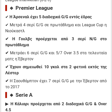
🔹 Premier League
✔
Η Άρσεναλ έχει 5 διαδοχικά G/G εντός έδρας
✔ Μετρά 4 σερί G/G σε πρωτάθλημα και League Cup η
Νιούκαστλ
✔ Η Γουλβς προέρχεται από 3 σερί N/G στο
πρωτάθλημα
✔
Μετράει 6 σερί G/G και 5/7 Over 3.5 στα τελευταία
ματς η Έβερτον
✔ Έχουν σημειωθεί 10 γκολ στα 2 φετινά εκτός της
Λέστερ
✔
Η Σαουθάμπτον έχει 7 σερί G/G με την Έβερτον από
το 2017
🔸 Serie A
▶
Η Κάλιαρι προέρχεται από 2 διαδοχικά G/G & Over
4.5