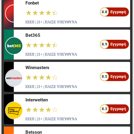
Fonbet
☆☆☆☆☆
★★★★★
8.8
Εγγραφή
ΕΕΕΠ | 21+ | ΠΑΙΞΕ ΥΠΕΥΘΥΝΑ
Bet365
☆☆☆☆☆
★★★★★
8.9
Εγγραφή
ΕΕΕΠ | 21+ | ΠΑΙΞΕ ΥΠΕΥΘΥΝΑ
Winmasters
☆☆☆☆☆
★★★★★
8.5
Εγγραφή
ΕΕΕΠ | 21+ | ΠΑΙΞΕ ΥΠΕΥΘΥΝΑ
Interwetten
☆☆☆☆☆
★★★★★
8.3
Εγγραφή
ΕΕΕΠ | 21+ | ΠΑΙΞΕ ΥΠΕΥΘΥΝΑ
Betsson