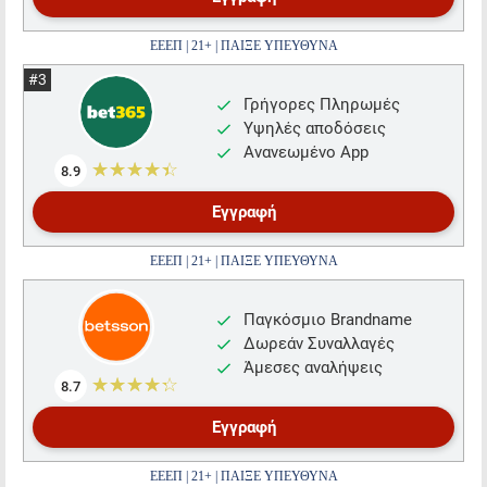
ΕΕΕΠ | 21+ | ΠΑΙΞΕ ΥΠΕΥΘΥΝΑ
Γρήγορες Πληρωμές
Υψηλές αποδόσεις
Ανανεωμένο App
☆☆☆☆☆
★★★★★
8.9
Εγγραφή
ΕΕΕΠ | 21+ | ΠΑΙΞΕ ΥΠΕΥΘΥΝΑ
Παγκόσμιο Brandname
Δωρεάν Συναλλαγές
Άμεσες αναλήψεις
☆☆☆☆☆
★★★★★
8.7
Εγγραφή
ΕΕΕΠ | 21+ | ΠΑΙΞΕ ΥΠΕΥΘΥΝΑ