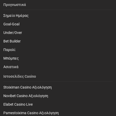
Προγνωστικά
Σημείο Ημέρας
Goal-Goal
Under/Over
Bet Builder
Παρολί
Mπόμπες
Ασιατικά
Ιστοσελίδες Casino
Stoiximan Casino Αξιολόγηση
Novibet Casino Αξιολόγηση
Elabet Casino Live
Pamestoixima Casino Αξιολόγηση