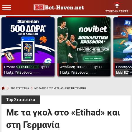
ΣΤΟΙΧΗΜΑΤΙΚΕΣ
Promo STX500✅ ΕΕΕΠ|21+
Απόδοση 100✅ ΕΕΕΠ|21+
Προσφορ
Παίξε Υπεύθυνα
Παίξε Υπεύθυνα
ΕΕΕΠ|21+
TOP ΣΤΑΤΙΣΤΙΚΑ
ΜΕ ΤΑ ΓΚΟΛ ΣΤΟ «ETIHAD» ΚΑΙ ΣΤΗ ΓΕΡΜΑΝΙΑ
Top Στατιστικά
Με τα γκολ στο «Etihad» και
στη Γερμανία