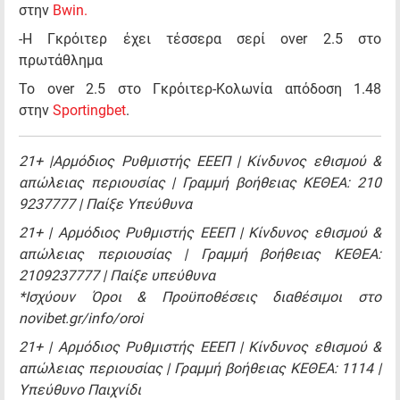
στην
Bwin.
-Η Γκρόιτερ έχει τέσσερα σερί over 2.5 στο
πρωτάθλημα
Το over 2.5 στο Γκρόιτερ-Κολωνία απόδοση 1.48
στην
Sportingbet
.
21+ |Αρμόδιος Ρυθμιστής ΕΕΕΠ | Κίνδυνος εθισμού &
απώλειας περιουσίας | Γραμμή βοήθειας ΚΕΘΕΑ: 210
9237777 | Παίξε Υπεύθυνα
21+ | Αρμόδιος Ρυθμιστής ΕΕΕΠ | Κίνδυνος εθισμού &
απώλειας περιουσίας | Γραμμή βοήθειας ΚΕΘΕΑ:
2109237777 | Παίξε υπεύθυνα
*Ισχύουν Όροι & Προϋποθέσεις διαθέσιμοι στο
novibet.gr/info/oroi
21+ | Αρμόδιος Ρυθμιστής ΕΕΕΠ | Κίνδυνος εθισμού &
απώλειας περιουσίας | Γραμμή βοήθειας ΚΕΘΕΑ: 1114 |
Υπεύθυνο Παιχνίδι