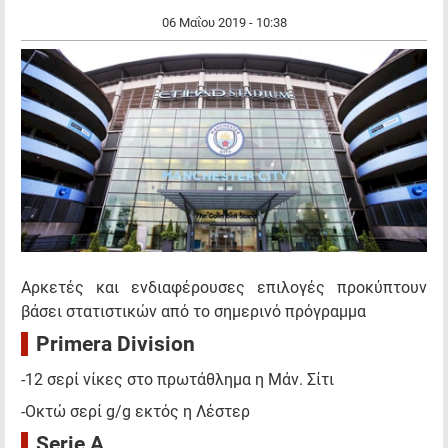
06 Μαΐου 2019 - 10:38
Αρκετές και ενδιαφέρουσες επιλογές προκύπτουν
βάσει στατιστικών από το σημερινό πρόγραμμα
Primera Division
-12 σερί νίκες στο πρωτάθλημα η Μάν. Σίτι
-Οκτώ σερί g/g εκτός η Λέστερ
Serie A