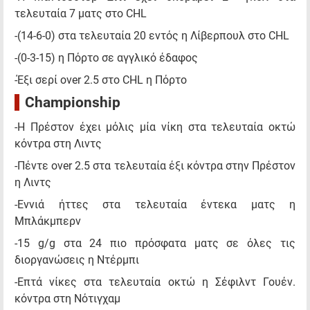
τελευταία 7 ματς στο CHL
-(14-6-0) στα τελευταία 20 εντός η Λίβερπουλ στο CHL
-(0-3-15) η Πόρτο σε αγγλικό έδαφος
-Έξι σερί over 2.5 στο CHL η Πόρτο
Championship
-Η Πρέστον έχει μόλις μία νίκη στα τελευταία οκτώ
κόντρα στη Λιντς
-Πέντε over 2.5 στα τελευταία έξι κόντρα στην Πρέστον
η Λιντς
-Εννιά ήττες στα τελευταία έντεκα ματς η
Μπλάκμπερν
-15 g/g στα 24 πιο πρόσφατα ματς σε όλες τις
διοργανώσεις η Ντέρμπι
-Επτά νίκες στα τελευταία οκτώ η Σέφιλντ Γουέν.
κόντρα στη Νότιγχαμ