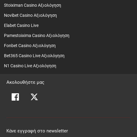
Stoiximan Casino Αξιολόγηση
Novibet Casino Αξιολόγηση
Elabet Casino Live
Pamestoixima Casino Αξιολόγηση
Fonbet Casino Αξιολόγηση
Bet365 Casino Live Αξιολόγηση
N1 Casino Live Αξιολόγηση
Ακολουθήστε μας
Κάνε εγγραφή στο newsletter