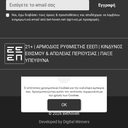
Εγγραφή
Ναι, έχω διαβάσει τους όρους & προυποθέσεις και αποδέχομαι να λαμβάνω
ενημερωτικά email από bet-hoven.net σχετικά με προσφορές.
21+ | ΑΡΜΟΔΙΟΣ ΡΥΘΜΙΣΤΗΣ ΕΕΕΠ | ΚΙΝΔΥΝΟΣ
ΕΘΙΣΜΟΥ & ΑΠΩΛΕΙΑΣ ΠΕΡΙΟΥΣΙΑΣ |
ΠΑΙΞΕ
ΥΠΕΥΘΥΝΑ
21+
Ο ιστότοπος χρησιμοποιεί Cookies για την καλύτερη εμπειρία
σας. Χρησιμοποιώντας αυτόν τον ιστότοπο, συμφωνείτε με
την χρήση των Cookies.
Θέσεις εργασίας
OK
© 2026 Bethoven
Developed by
Digital Winners