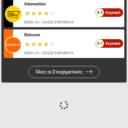
Interwetten
☆☆☆☆☆
★★★★★
8.3
Εγγραφή
ΕΕΕΠ | 21+ | ΠΑΙΞΕ ΥΠΕΥΘΥΝΑ
Betsson
☆☆☆☆☆
★★★★★
8.7
Εγγραφή
ΕΕΕΠ | 21+ | ΠΑΙΞΕ ΥΠΕΥΘΥΝΑ
Όλες οι Στοιχηματικές