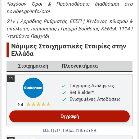
*Ισχύουν Όροι & Προϋποθέσεις διαθέσιμοι στο
novibet.gr/info/oroi
21+ | Αρμόδιος Ρυθμιστής ΕΕΕΠ | Κίνδυνος εθισμού &
απώλειας περιουσίας | Γραμμή βοήθειας ΚΕΘΕΑ: 1114 |
Υπεύθυνο Παιχνίδι
Νόμιμες Στοιχηματικές Εταιρίες στην
Ελλάδα
Στοιχηματική
Πλεονεκτήματα
Γρήγορες Αναλήψεις
Bet Builder*
Ενισχυμένες Αποδόσεις
☆☆☆☆☆
★★★★★
9.4
Εγγραφή
ΕΕΕΠ | 21+ | ΠΑΙΞΕ ΥΠΕΥΘΥΝΑ