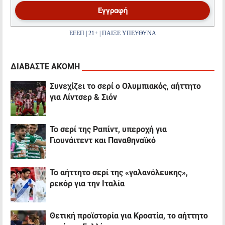
Εγγραφή
ΕΕΕΠ | 21+ | ΠΑΙΞΕ ΥΠΕΥΘΥΝΑ
ΔΙΑΒΑΣΤΕ ΑΚΟΜΗ
Συνεχίζει το σερί ο Ολυμπιακός, αήττητο
για Λίντσερ & Σιόν
Το σερί της Ραπίντ, υπεροχή για
Γιουνάιτεντ και Παναθηναϊκό
Το αήττητο σερί της «γαλανόλευκης»,
ρεκόρ για την Ιταλία
Θετική προϊστορία για Κροατία, το αήττητο