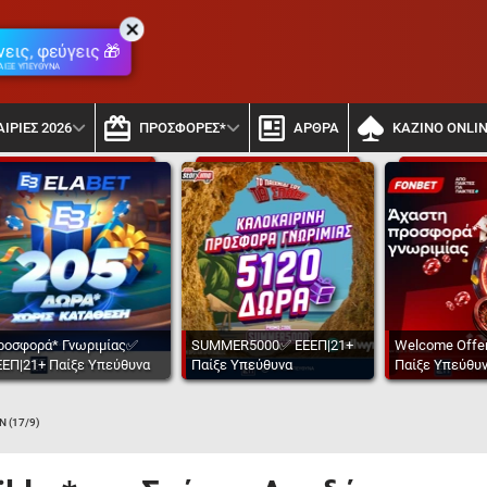
νεις, φεύγεις 🎁
 ΠΑΙΞΕ ΥΠΕΥΘΥΝΑ
ΙΡΙΕΣ 2026
ΠΡΟΣΦΟΡΕΣ*
ΑΡΘΡΑ
ΚΑΖΙΝΟ ONLI
ροσφορά* Γνωριμίας✅
SUMMER5000✅ ΕΕΕΠ|21+
Welcome Offe
ΕΕΠ|21+ Παίξε Υπεύθυνα
Παίξε Υπεύθυνα
Παίξε Υπεύθυ
 (17/9)