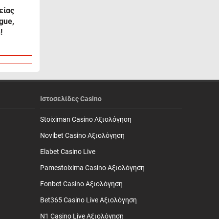
είας
gue,
!
Ιστοσελίδες Casino
Stoiximan Casino Αξιολόγηση
Novibet Casino Αξιολόγηση
Elabet Casino Live
Pamestoixima Casino Αξιολόγηση
Fonbet Casino Αξιολόγηση
Bet365 Casino Live Αξιολόγηση
N1 Casino Live Αξιολόγηση