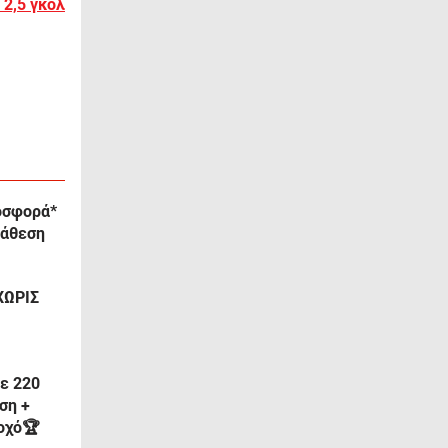
 2,5 γκολ
οσφορά*
τάθεση
ΧΩΡΙΣ
ε 220
ση +
οχό🏆