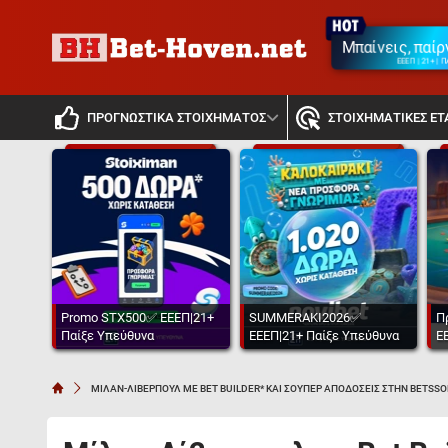
Μπαίνεις, παίρ
ΕΕΕΠ | 21+ |
ΠΡΟΓΝΩΣΤΙΚΑ ΣΤΟΙΧΗΜΑΤΟΣ
ΣΤΟΙΧΗΜΑΤΙΚΕΣ ΕΤΑ
Promo STX500✅ ΕΕΕΠ|21+
SUMMERAKI2026✅
Π
Παίξε Υπεύθυνα
ΕΕΕΠ|21+ Παίξε Υπεύθυνα
Ε
ΜΙΛΑΝ-ΛΙΒΕΡΠΟΥΛ ΜΕ BET BUILDER* ΚΑΙ ΣΟΥΠΕΡ ΑΠΟΔΟΣΕΙΣ ΣΤΗΝ BETSSON