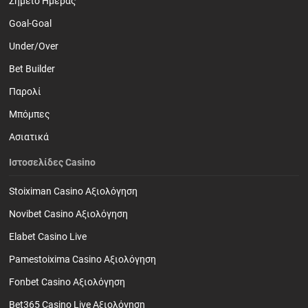
Σημείο Ημέρας
Goal-Goal
Under/Over
Bet Builder
Παρολί
Mπόμπες
Ασιατικά
Ιστοσελίδες Casino
Stoiximan Casino Αξιολόγηση
Novibet Casino Αξιολόγηση
Elabet Casino Live
Pamestoixima Casino Αξιολόγηση
Fonbet Casino Αξιολόγηση
Bet365 Casino Live Αξιολόγηση