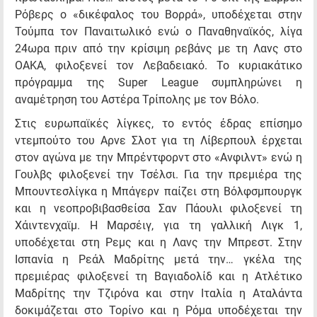
Ρόβερς ο «δικέφαλος του Βορρά», υποδέχεται στην
Τούμπα τον Παναιτωλικό ενώ ο Παναθηναϊκός, λίγα
24ωρα πριν από την κρίσιμη ρεβάνς με τη Λανς στο
ΟΑΚΑ, φιλοξενεί τον Λεβαδειακό. Το κυριακάτικο
πρόγραμμα της Super League συμπληρώνει η
αναμέτρηση του Αστέρα Τρίπολης με τον Βόλο.
Στις ευρωπαϊκές λίγκες, το εντός έδρας επίσημο
ντεμπούτο του Αρνε Σλοτ για τη Λίβερπουλ έρχεται
στον αγώνα με την Μπρέντφορντ στο «Ανφιλντ» ενώ η
Γουλβς φιλοξενεί την Τσέλσι. Για την πρεμιέρα της
Μπουντεσλίγκα η Μπάγερν παίζει στη Βόλφσμπουργκ
και η νεοπροβιβασθείσα Σαν Πάουλι φιλοξενεί τη
Χάιντενχαϊμ. Η Μαρσέιγ, για τη γαλλική Λιγκ 1,
υποδέχεται στη Ρεμς και η Λανς την Μπρεστ. Στην
Ισπανία η Ρεάλ Μαδρίτης μετά την… γκέλα της
πρεμιέρας φιλοξενεί τη Βαγιαδολίδ και η Ατλέτικο
Μαδρίτης την Τζιρόνα και στην Ιταλία η Αταλάντα
δοκιμάζεται στο Τορίνο και η Ρόμα υποδέχεται την