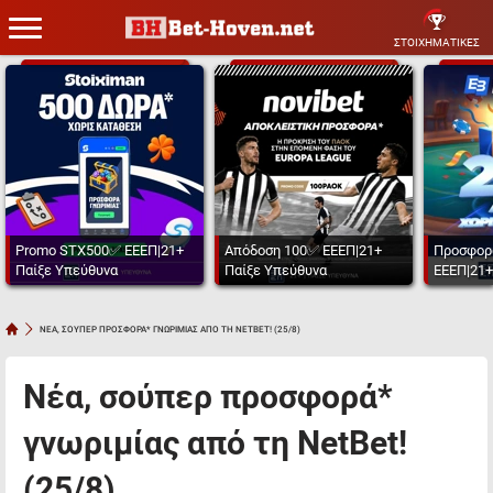
ΣΤΟΙΧΗΜΑΤΙΚΕΣ
Promo STX500✅ ΕΕΕΠ|21+
Απόδοση 100✅ ΕΕΕΠ|21+
Προσφορ
Παίξε Υπεύθυνα
Παίξε Υπεύθυνα
ΕΕΕΠ|21+
ΝΕΑ, ΣΟΥΠΕΡ ΠΡΟΣΦΟΡΑ* ΓΝΩΡΙΜΙΑΣ ΑΠΟ ΤΗ NETBET! (25/8)
Νέα, σούπερ προσφορά*
γνωριμίας από τη NetBet!
(25/8)