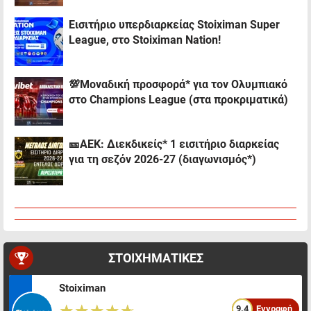
Εισιτήριο υπερδιαρκείας Stoiximan Super
League, στο Stoiximan Nation!
💯Μοναδική προσφορά* για τoν Ολυμπιακό
στο Champions League (στα προκριματικά)
🎫ΑΕΚ: Διεκδικείς* 1 εισιτήριο διαρκείας
για τη σεζόν 2026-27 (διαγωνισμός*)
ΣΤΟΙΧΗΜΑΤΙΚΕΣ
Stoiximan
9.4
Εγγραφή