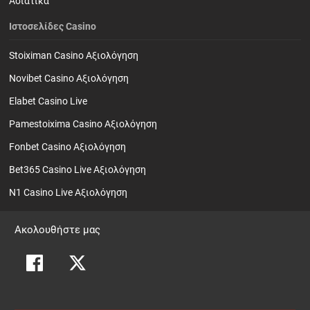
Ασιατικά
Ιστοσελίδες Casino
Stoiximan Casino Αξιολόγηση
Novibet Casino Αξιολόγηση
Elabet Casino Live
Pamestoixima Casino Αξιολόγηση
Fonbet Casino Αξιολόγηση
Bet365 Casino Live Αξιολόγηση
N1 Casino Live Αξιολόγηση
Ακολουθήστε μας