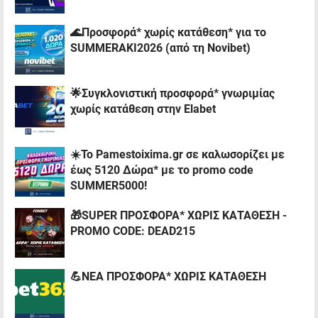
🌊Προσφορά* χωρίς κατάθεση* για το
SUMMERAKI2026 (από τη Novibet)
🌟Συγκλονιστική προσφορά* γνωριμίας
χωρίς κατάθεση στην Elabet
☀️To Pamestoixima.gr σε καλωσορίζει με
έως 5120 Δώρα* με το promo code
SUMMER5000!
🎁SUPER ΠΡΟΣΦΟΡΑ* ΧΩΡΙΣ ΚΑΤΑΘΕΣΗ -
PROMO CODE: DEAD215
💪ΝΕΑ ΠΡΟΣΦΟΡΑ* ΧΩΡΙΣ ΚΑΤΑΘΕΣΗ