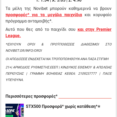
1: 1.54 | Χ: 5.05 | 2: 4.90
Τα μέλη της Novibet μπορούν καθημερινά να βρουν
προσφορές* για τα μεγάλα παιχνίδια
και κορυφαίο
πρόγραμμα ανταμοιβής*.
Αυτό που θες από το παιχνίδι σου
και στην
Premier
League.
*ΙΣΧΥΟΥΝ ΟΡΟΙ & ΠΡΟΫΠΟΘΕΣΕΙΣ ΔΙΑΘΕΣΙΜΟΙ ΣΤΟ
NOVIBET.GR/INFO/OROI
ΟΙ ΑΠΟΔΟΣΕΙΣ ΕΝΔΕΧΕΤΑΙ ΝΑ ΤΡΟΠΟΠΟΙΗΘΟΥΝ ΑΝΑ ΠΑΣΑ ΣΤΙΓΜΗ
21+| ΑΡΜΟΔΙΟΣ ΡΥΘΜΙΣΤΗΣ:ΕΕΕΠ | ΚΙΝΔΥΝΟΣ ΕΘΙΣΜΟΥ & ΑΠΩΛΕΙΑΣ
ΠΕΡΙΟΥΣΙΑΣ | ΓΡΑΜΜΗ ΒΟΗΘΕΙΑΣ ΚΕΘΕΑ: 2109237777 | ΠΑΙΞΕ
ΥΠΕΥΘΥΝΑ.
Περισσότερες προσφορές*
STX500 Προσφορά* χωρίς κατάθεση*⭐