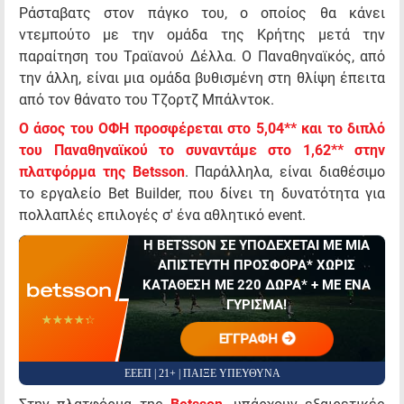
Ράσταβατς στον πάγκο του, ο οποίος θα κάνει
ντεμπούτο με την ομάδα της Κρήτης μετά την
παραίτηση του Τραϊανού Δέλλα. Ο Παναθηναϊκός, από
την άλλη, είναι μια ομάδα βυθισμένη στη θλίψη έπειτα
από τον θάνατο του Τζορτζ Μπάλντοκ.
Ο άσος του ΟΦΗ προσφέρεται στο 5,04** και το διπλό
του Παναθηναϊκού το συναντάμε στο 1,62** στην
πλατφόρμα της Betsson
. Παράλληλα, είναι διαθέσιμο
το εργαλείο Bet Builder, που δίνει τη δυνατότητα για
πολλαπλές επιλογές σ' ένα αθλητικό event.
Η BETSSON ΣΕ ΥΠΟΔΕΧΕΤΑΙ ΜΕ ΜΙΑ
ΑΠΙΣΤΕΥΤΗ ΠΡΟΣΦΟΡΑ* ΧΩΡΙΣ
ΚΑΤΑΘΕΣΗ ΜΕ 220 ΔΩΡΑ* + ΜΕ ΕΝΑ
ΓΥΡΙΣΜΑ!
☆☆☆☆☆
★★★★★
ΕΓΓΡΑΦΗ
ΕΕΕΠ | 21+ | ΠΑΙΞΕ ΥΠΕΥΘΥΝΑ