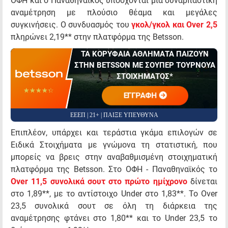
ΟΦΗ και ο Παναθηναϊκός υπόσχονται μια συναρπαστική
αναμέτρηση με πλούσιο θέαμα και μεγάλες
συγκινήσεις. Ο συνδυασμός του
γκολ/γκολ και Over 2,5
πληρώνει 2,19** στην πλατφόρμα της Betsson.
ΤΑ ΚΟΡΥΦΑΙΑ ΑΘΛΗΜΑΤΑ ΠΑΙΖΟΥΝ
ΣΤΗΝ BETSSON ΜΕ ΣΟΥΠΕΡ ΤΟΥΡΝΟΥΑ
ΣΤΟΙΧΗΜΑΤΟΣ*
☆☆☆☆☆
★★★★★
ΕΓΓΡΑΦΗ
ΕΕΕΠ | 21+ | ΠΑΙΞΕ ΥΠΕΥΘΥΝΑ
Επιπλέον, υπάρχει και τεράστια γκάμα επιλογών σε
Ειδικά Στοιχήματα με γνώμονα τη στατιστική, που
μπορείς να βρεις στην αναβαθμισμένη στοιχηματική
πλατφόρμα της Betsson. Στο ΟΦΗ - Παναθηναϊκός το
Over 11,5 συνολικά σουτ στο πρώτο ημίχρονο
δίνεται
στο 1,89**, με το αντίστοιχο Under στο 1,83**. Το Over
23,5 συνολικά σουτ σε όλη τη διάρκεια της
αναμέτρησης φτάνει στο 1,80** και το Under 23,5 το