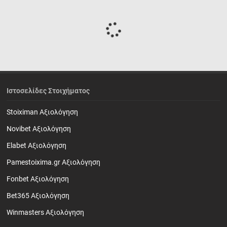
Ιστοσελίδες Στοιχήματος
Stoiximan Αξιολόγηση
Novibet Αξιολόγηση
Elabet Αξιολόγηση
Pamestoixima.gr Αξιολόγηση
Fonbet Αξιολόγηση
Bet365 Αξιολόγηση
Winmasters Αξιολόγηση