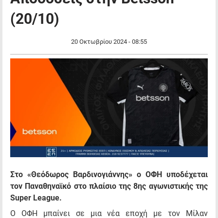
(20/10)
20 Οκτωβρίου 2024 - 08:55
Στο «Θεόδωρος Βαρδινογιάννης» ο ΟΦΗ υποδέχεται
τον Παναθηναϊκό στο πλαίσιο της 8ης αγωνιστικής της
Super League.
Ο ΟΦΗ μπαίνει σε μια νέα εποχή με τον Μίλαν