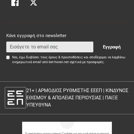
Κάνε εγγραφή στο newsletter
Εγγραφή
Ναι, έχω διαβάσει τους όρους & προυποθέσεις και αποδέχομαι να λαμβάνω
ενημερωτικά email από bet-hoven.net σχετικά με προσφορές.
21+ | ΑΡΜΟΔΙΟΣ ΡΥΘΜΙΣΤΗΣ ΕΕΕΠ | ΚΙΝΔΥΝΟΣ
ΕΘΙΣΜΟΥ & ΑΠΩΛΕΙΑΣ ΠΕΡΙΟΥΣΙΑΣ |
ΠΑΙΞΕ
ΥΠΕΥΘΥΝΑ
21+
Ο ιστότοπος χρησιμοποιεί Cookies για την καλύτερη εμπειρία