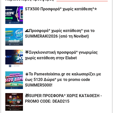
STX500 Προσφορά* χωρίς κατάθεση*⭐
🌊Προσφορά* χωρίς κατάθεση* για το
SUMMERAKI2026 (από τη Novibet)
🌟Συγκλονιστική προσφορά* γνωριμίας
χωρίς κατάθεση στην Elabet
☀️To Pamestoixima.gr σε καλωσορίζει με
έως 5120 Δώρα* με το promo code
SUMMER5000!
🎁SUPER ΠΡΟΣΦΟΡΑ* ΧΩΡΙΣ ΚΑΤΑΘΕΣΗ -
PROMO CODE: DEAD215