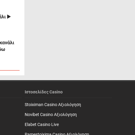
λι ▶️
κανάλι
 δω
Ιστοσελίδες Casino
Stoiximan Casino Αξιολόγηση
Novibet Casino Αξιολόγηση
Elabet Casino Live
Pamestoixima Casino Αξιολόγηση