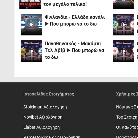
τον μεγάλο τελικό!
Φινλανδία - Ελλάδα κανάλι
▶️ Που μπορώ να το δω
Παναθηναϊκός - Μακάμπι
Τελ Αβίβ ▶️ Που μπορώ να
το δω
Ιστοσελίδες Στοιχήματος
Χρήσιμες 
Stoiximan Αξιολόγηση
Νόμιμες Σ
Novibet Αξιολόγηση
Top Στοιχη
Elabet Αξιολόγηση
Οι Καλύτε
Pamestoixima.gr Αξιολόγηση
Προσφορές