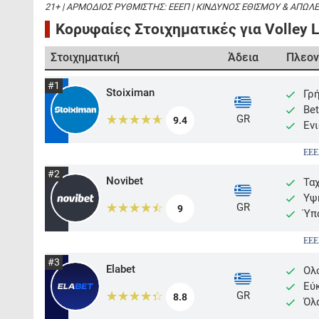
21+ | ΑΡΜΟΔΙΟΣ ΡΥΘΜΙΣΤΗΣ: ΕΕΕΠ | ΚΙΝΔΥΝΟΣ ΕΘΙΣΜΟΥ & ΑΠΩΛΕ
Κορυφαίες Στοιχηματικές για Volley 
Στοιχηματική
Άδεια
Πλεον
Stoiximan
Γρή
Bet
GR
☆☆☆☆☆
★★★★★
9.4
Ενι
ΕΕΕ
Novibet
Ταχ
Υψη
GR
☆☆☆☆☆
★★★★★
9
Ύπα
ΕΕΕ
Elabet
Ολο
Εύ
GR
☆☆☆☆☆
★★★★★
8.8
Όλα