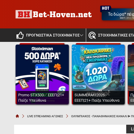
Τα δώρα* πέφ
ΕΕΕΠ | 21+ |
ΠΡΟΓΝΩΣΤΙΚΑ ΣΤΟΙΧΗΜΑΤΟΣ
ΣΤΟΙΧΗΜΑΤΙΚΕΣ ΕΤΑ
Promo STX500✅ ΕΕΕΠ|21+
SUMMERAKI2026✅
Π
Παίξε Υπεύθυνα
ΕΕΕΠ|21+ Παίξε Υπεύθυνα
Ε
LIVE STREAMING ΑΓΩΝΕΣ
ΟΛΥΜΠΙΑΚΟΣ - ΠΑΝΑΘΗΝΑΙΚΟΣ ΚΑΝΑΛΙ ▶️ Π
L