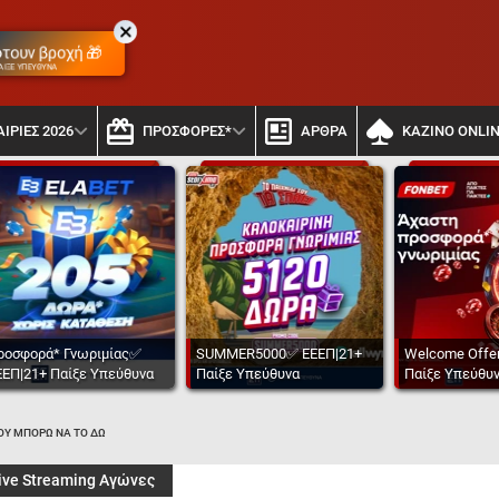
τουν βροχή 🎁
 ΠΑΙΞΕ ΥΠΕΥΘΥΝΑ
ΙΡΙΕΣ 2026
ΠΡΟΣΦΟΡΕΣ*
ΑΡΘΡΑ
ΚΑΖΙΝΟ ONLI
ροσφορά* Γνωριμίας✅
SUMMER5000✅ ΕΕΕΠ|21+
Welcome Offe
ΕΕΠ|21+ Παίξε Υπεύθυνα
Παίξε Υπεύθυνα
Παίξε Υπεύθυ
ΟΥ ΜΠΟΡΩ ΝΑ ΤΟ ΔΩ
ive Streaming Αγώνες