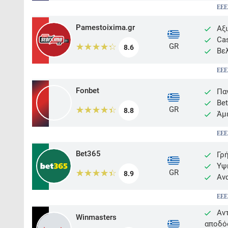
ΕΕΕ
Pamestoixima.gr
Αξι
Cas
GR
☆☆☆☆☆
★★★★★
8.6
Βελ
ΕΕΕ
Fonbet
Παγ
Bet
GR
☆☆☆☆☆
★★★★★
8.8
Άμε
ΕΕΕ
Bet365
Γρ
Υψη
GR
☆☆☆☆☆
★★★★★
8.9
Ανα
ΕΕΕ
Αντ
Winmasters
αποδό