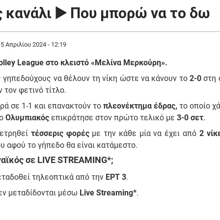
 κανάλι ▶️ Που μπορώ να το δω
5 Απριλίου 2024 - 12:19
Volley League στο κλειστό «Μελίνα Μερκούρη».
υς γηπεδούχους να θέλουν τη νίκη ώστε να κάνουν το
2-0
στη 
 τον φετινό τίτλο.
ρά σε 1-1 και επανακτούν το
πλεονέκτημα έδρας,
το οποίο χ
 ο
Ολυμπιακός
επικράτησε στον πρώτο τελικό με
3-0 σετ
.
ετρηθεί
τέσσερις φορές
με την κάθε μία να έχει από
2 νίκ
υ αφού το γήπεδο θα είναι κατάμεστο.
αϊκός σε LIVE STREAMING*;
ταδοθεί τηλεοπτικά από την
ΕΡΤ 3
.
ν μεταδίδονται μέσω
Live Streaming*
.