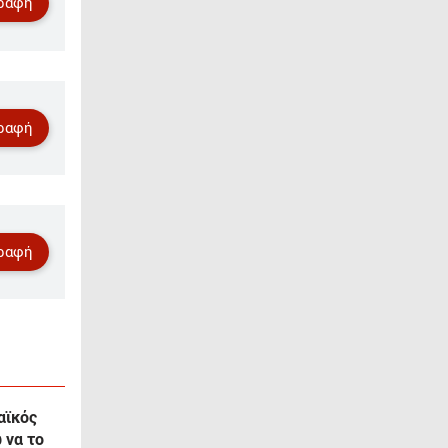
ραφή
ραφή
ραφή
αϊκός
 να το