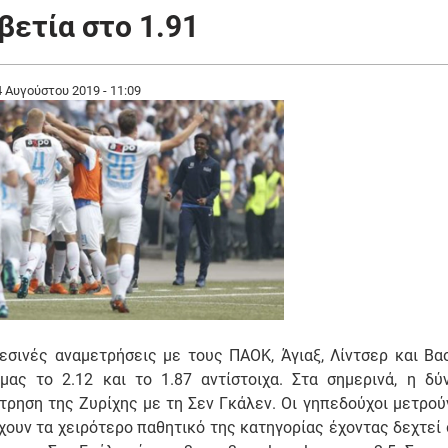
βετία στο 1.91
 Αυγούστου 2019 - 11:09
εσινές αναμετρήσεις με τους ΠΑΟΚ, Άγιαξ, Λίντσερ και Βα
ας το 2.12 και το 1.87 αντίστοιχα. Στα σημερινά, η δύ
έτρηση της Ζυρίχης με τη Σεν Γκάλεν. Οι γηπεδούχοι μετρού
έχουν τα χειρότερο παθητικό της κατηγορίας έχοντας δεχτεί