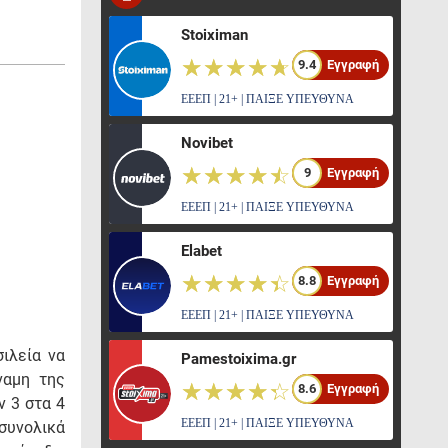
Stoiximan
☆☆☆☆☆
★★★★★
9.4
Εγγραφή
ΕΕΕΠ | 21+ | ΠΑΙΞΕ ΥΠΕΥΘΥΝΑ
Novibet
☆☆☆☆☆
★★★★★
9
Εγγραφή
ΕΕΕΠ | 21+ | ΠΑΙΞΕ ΥΠΕΥΘΥΝΑ
Elabet
☆☆☆☆☆
★★★★★
8.8
Εγγραφή
ΕΕΕΠ | 21+ | ΠΑΙΞΕ ΥΠΕΥΘΥΝΑ
σιλεία να
Pamestoixima.gr
ναμη της
☆☆☆☆☆
★★★★★
8.6
Εγγραφή
ν 3 στα 4
ΕΕΕΠ | 21+ | ΠΑΙΞΕ ΥΠΕΥΘΥΝΑ
 συνολικά