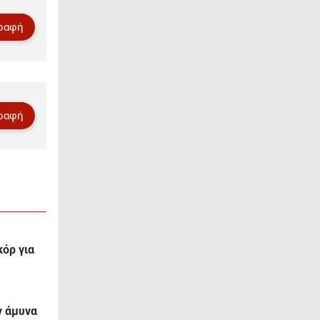
ραφή
ραφή
όρ για
ν άμυνα