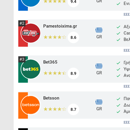
GR
☆☆☆☆☆
★★★★★
9.4
Ενι
ΕΕΕ
Pamestoixima.gr
Αξι
Cas
GR
☆☆☆☆☆
★★★★★
8.6
Βελ
ΕΕΕ
Bet365
Γρ
Υψη
GR
☆☆☆☆☆
★★★★★
8.9
Ανα
ΕΕΕ
Betsson
Παγ
Δωρ
GR
☆☆☆☆☆
★★★★★
8.7
Άμε
ΕΕΕ