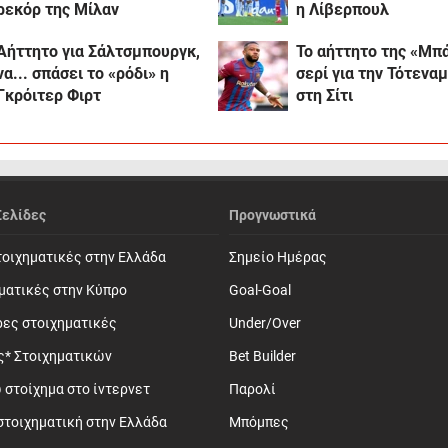
ρεκόρ της Μίλαν
η Λίβερπουλ
Αήττητο για Σάλτσμπουργκ,
Το αήττητο της «Μπ
να... σπάσει το «ρόδι» η
σερί για την Τότενα
Γκρόιτερ Φιρτ
στη Σίτι
Σελίδες
Προγνωστικά
τοιχηματικές στην Ελλάδα
Σημείο Ημέρας
ματικές στην Κύπρο
Goal-Goal
ρες στοιχηματικές
Under/Over
* Στοιχηματικών
Bet Builder
στοίχημα στο ίντερνετ
Παρολί
στοιχηματική στην Ελλάδα
Mπόμπες