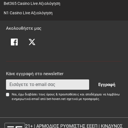
Bet365 Casino Live Αξιολόγηση
N1 Casino Live Αξιολόγηση
Ακολουθήστε μας
Κάνε εγγραφή στο newsletter
Εγγραφή
Ναι, έχω διαβάσει τους όρους & προυποθέσεις και αποδέχομαι να λαμβάνω
ενημερωτικά email από bet-hoven.net σχετικά με προσφορές.
21+ | ΑΡΜΟΔΙΟΣ ΡΥΘΜΙΣΤΗΣ ΕΕΕΠ | ΚΙΝΔΥΝΟΣ