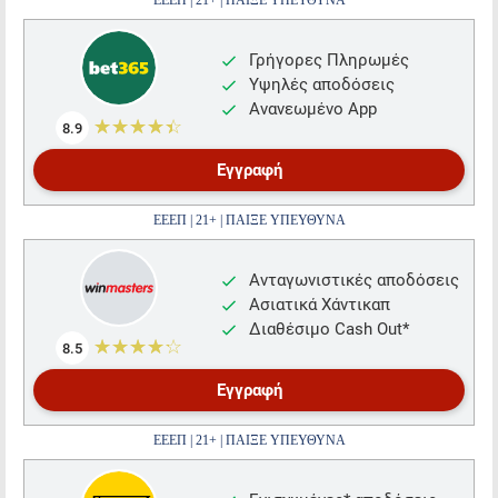
ΕΕΕΠ | 21+ | ΠΑΙΞΕ ΥΠΕΥΘΥΝΑ
Γρήγορες Πληρωμές
Υψηλές αποδόσεις
Ανανεωμένο App
☆☆☆☆☆
★★★★★
8.9
Εγγραφή
ΕΕΕΠ | 21+ | ΠΑΙΞΕ ΥΠΕΥΘΥΝΑ
Ανταγωνιστικές αποδόσεις
Ασιατικά Χάντικαπ
Διαθέσιμο Cash Out*
☆☆☆☆☆
★★★★★
8.5
Εγγραφή
ΕΕΕΠ | 21+ | ΠΑΙΞΕ ΥΠΕΥΘΥΝΑ