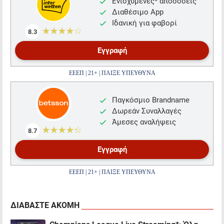
Ενισχυμένες* αποδόσεις
Διαθέσιμο App
Ιδανική για φαβορί
☆☆☆☆☆
★★★★★
8.3
Εγγραφή
ΕΕΕΠ | 21+ | ΠΑΙΞΕ ΥΠΕΥΘΥΝΑ
Παγκόσμιο Brandname
Δωρεάν Συναλλαγές
Άμεσες αναλήψεις
☆☆☆☆☆
★★★★★
8.7
Εγγραφή
ΕΕΕΠ | 21+ | ΠΑΙΞΕ ΥΠΕΥΘΥΝΑ
ΔΙΑΒΑΣΤΕ ΑΚΟΜΗ