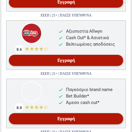
Εγγραφή
ΕΕΕΠ | 21+ | ΠΑΙΞΕ ΥΠΕΥΘΥΝΑ
Αξιοπιστία Allwyn
Cash Out* & Ασιατικά
Βελτιωμένες αποδόσεις
☆☆☆☆☆
★★★★★
8.6
Εγγραφή
ΕΕΕΠ | 21+ | ΠΑΙΞΕ ΥΠΕΥΘΥΝΑ
Παγκόσμιο brand name
Bet Builder*
Άμεσο cash out*
☆☆☆☆☆
★★★★★
8.8
Εγγραφή