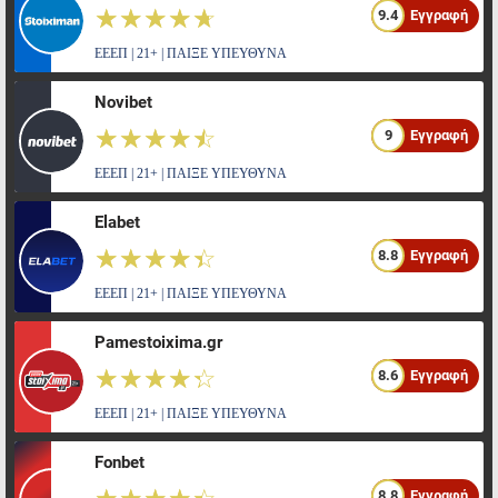
☆☆☆☆☆
★★★★★
9.4
Εγγραφή
ΕΕΕΠ | 21+ | ΠΑΙΞΕ ΥΠΕΥΘΥΝΑ
Novibet
☆☆☆☆☆
★★★★★
9
Εγγραφή
ΕΕΕΠ | 21+ | ΠΑΙΞΕ ΥΠΕΥΘΥΝΑ
Elabet
☆☆☆☆☆
★★★★★
8.8
Εγγραφή
ΕΕΕΠ | 21+ | ΠΑΙΞΕ ΥΠΕΥΘΥΝΑ
Pamestoixima.gr
☆☆☆☆☆
★★★★★
8.6
Εγγραφή
ΕΕΕΠ | 21+ | ΠΑΙΞΕ ΥΠΕΥΘΥΝΑ
Fonbet
8.8
Εγγραφή