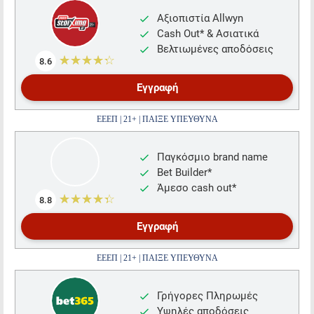
Αξιοπιστία Allwyn
Cash Out* & Ασιατικά
Βελτιωμένες αποδόσεις
☆☆☆☆☆
★★★★★
8.6
Εγγραφή
ΕΕΕΠ | 21+ | ΠΑΙΞΕ ΥΠΕΥΘΥΝΑ
Παγκόσμιο brand name
Bet Builder*
Άμεσο cash out*
☆☆☆☆☆
★★★★★
8.8
Εγγραφή
ΕΕΕΠ | 21+ | ΠΑΙΞΕ ΥΠΕΥΘΥΝΑ
Γρήγορες Πληρωμές
Υψηλές αποδόσεις