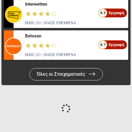
Interwetten
☆☆☆☆☆
★★★★★
8.3
Εγγραφή
ΕΕΕΠ | 21+ | ΠΑΙΞΕ ΥΠΕΥΘΥΝΑ
Betsson
☆☆☆☆☆
★★★★★
8.7
Εγγραφή
ΕΕΕΠ | 21+ | ΠΑΙΞΕ ΥΠΕΥΘΥΝΑ
Όλες οι Στοιχηματικές