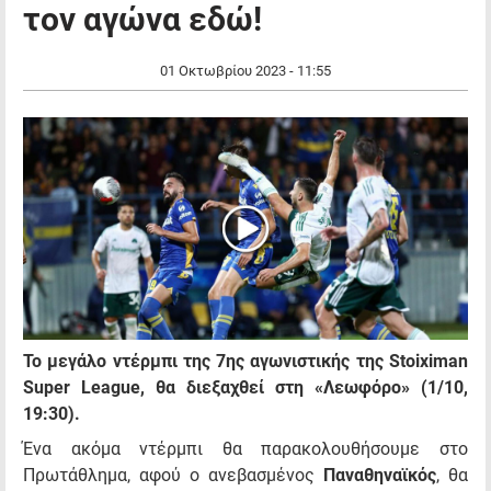
τον αγώνα εδώ!
01 Οκτωβρίου 2023 - 11:55
Το μεγάλο ντέρμπι της 7ης αγωνιστικής της Stoiximan
Super League, θα διεξαχθεί στη «Λεωφόρο» (1/10,
19:30).
Ένα ακόμα ντέρμπι θα παρακολουθήσουμε στο
Πρωτάθλημα, αφού ο ανεβασμένος
Παναθηναϊκός
, θα