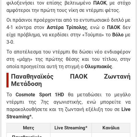
φιλοξενήσει τον επίσης βελτιωμένο
ΠΑΟΚ
, με στόχο
αμφότεροι την πρώτη τους νίκη σε ντέρμπι φέτος.
Οι πράσινοι προέρχονται από το εντυπωσιακό διπλό με
4-1 κόντρα στον
Αστέρα Τρίπολης
, ενώ ο
ΠΑΟΚ
δεν
είχε πρόβλημα, να κερδίσει στην «Τούμπα» το
Βόλο
με
3-0.
Το αποτέλεσμα του ντέρμπι θα δώσει νέο ενδιαφέρον
στη «μάχη» της πρώτης θέσης και του τίτλου, στην
οποία προηγείται αυτή τη στιγμή ο
Ολυμπιακός
.
Παναθηναϊκός ΠΑΟΚ Ζωντανή
Μετάδοση
Το
Cosmote Sport 1HD
θα μεταδώσει το μεγάλο
ντέρμπι της 7ης αγωνιστικής, ενώ μπορείτε να
παρακολουθήσετε και τη ζωντανή εξέλιξη του σε
Live
Streaming*.
Ματς
Live Streaming*
Κανάλια