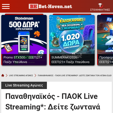
ΣΤΟΙΧΗΜΑΤΙΚΕΣ
Promo STX500✅ ΕΕΕΠ|21+
SUMMERAKI2026✅
Προσφορ
Παίξε Υπεύθυνα
ΕΕΕΠ|21+ Παίξε Υπεύθυνα
ΕΕΕΠ|21+
LIVE STREAMING ΑΓΩΝΕΣ
ΠΑΝΑΘΗΝΑΙΚΟΣ - ΠΑΟΚ LIVE STREAMING*: ΔΕΙΤΕ ΖΩΝΤΑΝΑ ΤΟΝ ΑΓΩΝΑ ΕΔΩ!
Live Streaming Αγώνες
Παναθηναϊκός - ΠΑΟΚ Live
Streaming*: Δείτε ζωντανά