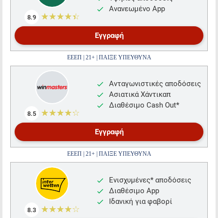
Ανανεωμένο App
☆☆☆☆☆
★★★★★
8.9
Εγγραφή
ΕΕΕΠ | 21+ | ΠΑΙΞΕ ΥΠΕΥΘΥΝΑ
Ανταγωνιστικές αποδόσεις
Ασιατικά Χάντικαπ
Διαθέσιμο Cash Out*
☆☆☆☆☆
★★★★★
8.5
Εγγραφή
ΕΕΕΠ | 21+ | ΠΑΙΞΕ ΥΠΕΥΘΥΝΑ
Ενισχυμένες* αποδόσεις
Διαθέσιμο App
Ιδανική για φαβορί
☆☆☆☆☆
★★★★★
8.3