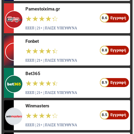
Pamestoixima.gr
☆☆☆☆☆
★★★★★
8.6
Εγγραφή
ΕΕΕΠ | 21+ | ΠΑΙΞΕ ΥΠΕΥΘΥΝΑ
Fonbet
☆☆☆☆☆
★★★★★
8.8
Εγγραφή
ΕΕΕΠ | 21+ | ΠΑΙΞΕ ΥΠΕΥΘΥΝΑ
Bet365
☆☆☆☆☆
★★★★★
8.9
Εγγραφή
ΕΕΕΠ | 21+ | ΠΑΙΞΕ ΥΠΕΥΘΥΝΑ
Winmasters
☆☆☆☆☆
★★★★★
8.5
Εγγραφή
ΕΕΕΠ | 21+ | ΠΑΙΞΕ ΥΠΕΥΘΥΝΑ