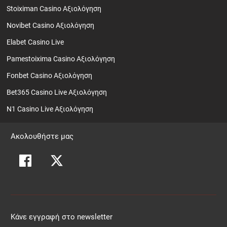
Stoiximan Casino Αξιολόγηση
Novibet Casino Αξιολόγηση
Elabet Casino Live
Pamestoixima Casino Αξιολόγηση
Fonbet Casino Αξιολόγηση
Bet365 Casino Live Αξιολόγηση
N1 Casino Live Αξιολόγηση
Ακολουθήστε μας
Κάνε εγγραφή στο newsletter