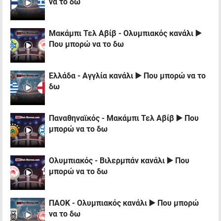
να το δω
Μακάμπι Τελ Αβίβ - Ολυμπιακός κανάλι ▶️
Που μπορώ να το δω
Ελλάδα - Αγγλία κανάλι ▶️ Που μπορώ να το
δω
Παναθηναϊκός - Μακάμπι Τελ Αβίβ ▶️ Που
μπορώ να το δω
Ολυμπιακός - Βιλερμπάν κανάλι ▶️ Που
μπορώ να το δω
ΠΑΟΚ - Ολυμπιακός κανάλι ▶️ Που μπορώ
να το δω