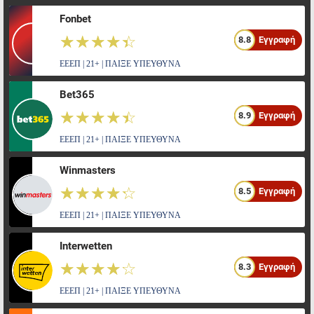
Fonbet
☆☆☆☆☆
★★★★★
8.8
Εγγραφή
ΕΕΕΠ | 21+ | ΠΑΙΞΕ ΥΠΕΥΘΥΝΑ
Bet365
☆☆☆☆☆
★★★★★
8.9
Εγγραφή
ΕΕΕΠ | 21+ | ΠΑΙΞΕ ΥΠΕΥΘΥΝΑ
Winmasters
☆☆☆☆☆
★★★★★
8.5
Εγγραφή
ΕΕΕΠ | 21+ | ΠΑΙΞΕ ΥΠΕΥΘΥΝΑ
Interwetten
☆☆☆☆☆
★★★★★
8.3
Εγγραφή
ΕΕΕΠ | 21+ | ΠΑΙΞΕ ΥΠΕΥΘΥΝΑ