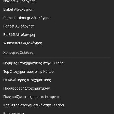
Novibet Αξιολόγηση
Elabet Αξιολόγηση
Pamestoixima.gr Αξιολόγηση
Fonbet Αξιολόγηση
Bet365 Αξιολόγηση
Winmasters Αξιολόγηση
Χρήσιμες Σελίδες
Νόμιμες Στοιχηματικές στην Ελλάδα
Top Στοιχηματικές στην Κύπρο
Οι Καλύτερες στοιχηματικές
Προσφορές* Στοιχηματικών
Πως παίζω στοίχημα στο ίντερνετ
Καλύτερη στοιχηματική στην Ελλάδα
Επικοινωνία