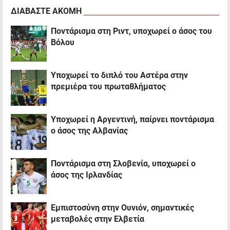
ΔΙΑΒΑΣΤΕ ΑΚΟΜΗ
Ποντάρισμα στη Ριντ, υποχωρεί ο άσος του
Βόλου
Υποχωρεί το διπλό του Αστέρα στην
πρεμιέρα του πρωταθλήματος
Υποχωρεί η Αργεντινή, παίρνει ποντάρισμα
ο άσος της Αλβανίας
Ποντάρισμα στη Σλοβενία, υποχωρεί ο
άσος της Ιρλανδίας
Εμπιστοσύνη στην Ουνιόν, σημαντικές
μεταβολές στην Ελβετία