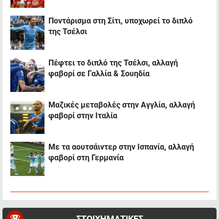
Ποντάρισμα στη Σίτι, υποχωρεί το διπλό
της Τσέλσι
Πέφτει το διπλό της Τσέλσι, αλλαγή
φαβορί σε Γαλλία & Σουηδία
Μαζικές μεταβολές στην Αγγλία, αλλαγή
φαβορί στην Ιταλία
Με τα αουτσάιντερ στην Ισπανία, αλλαγή
φαβορί στη Γερμανία