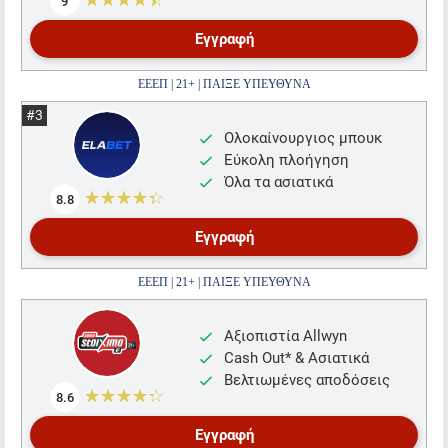
☆☆☆☆☆
★★★★★
9
Εγγραφή
ΕΕΕΠ | 21+ | ΠΑΙΞΕ ΥΠΕΥΘΥΝΑ
Ολοκαίνουργιος μπουκ
Εύκολη πλοήγηση
Όλα τα ασιατικά
☆☆☆☆☆
★★★★★
8.8
Εγγραφή
ΕΕΕΠ | 21+ | ΠΑΙΞΕ ΥΠΕΥΘΥΝΑ
Αξιοπιστία Allwyn
Cash Out* & Ασιατικά
Βελτιωμένες αποδόσεις
☆☆☆☆☆
★★★★★
8.6
Εγγραφή