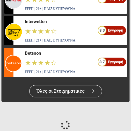
ΕΕΕΠ | 21+ | ΠΑΙΞΕ ΥΠΕΥΘΥΝΑ
Interwetten
☆☆☆☆☆
★★★★★
8.3
Εγγραφή
ΕΕΕΠ | 21+ | ΠΑΙΞΕ ΥΠΕΥΘΥΝΑ
Betsson
☆☆☆☆☆
★★★★★
8.7
Εγγραφή
ΕΕΕΠ | 21+ | ΠΑΙΞΕ ΥΠΕΥΘΥΝΑ
Όλες οι Στοιχηματικές