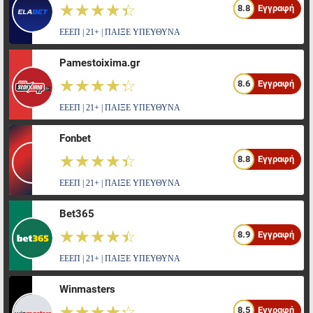
☆☆☆☆☆
★★★★★
8.8
Εγγραφή
ΕΕΕΠ | 21+ | ΠΑΙΞΕ ΥΠΕΥΘΥΝΑ
Pamestoixima.gr
☆☆☆☆☆
★★★★★
8.6
Εγγραφή
ΕΕΕΠ | 21+ | ΠΑΙΞΕ ΥΠΕΥΘΥΝΑ
Fonbet
☆☆☆☆☆
★★★★★
8.8
Εγγραφή
ΕΕΕΠ | 21+ | ΠΑΙΞΕ ΥΠΕΥΘΥΝΑ
Bet365
☆☆☆☆☆
★★★★★
8.9
Εγγραφή
ΕΕΕΠ | 21+ | ΠΑΙΞΕ ΥΠΕΥΘΥΝΑ
Winmasters
☆☆☆☆☆
★★★★★
8.5
Εγγραφή