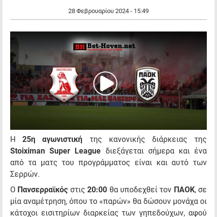
28 Φεβρουαρίου 2024 - 15:49
Η
25η αγωνιστική
της κανονικής διάρκειας της
Stoiximan Super League
διεξάγεται σήμερα και ένα
από τα ματς του προγράμματος είναι και αυτό των
Σερρών.
Ο
Πανσερραϊκός
στις
20:00
θα υποδεχθεί τον
ΠΑΟΚ
, σε
μία αναμέτρηση, όπου το «παρών» θα δώσουν μονάχα οι
κάτοχοι εισιτηρίων διαρκείας των γηπεδούχων, αφού