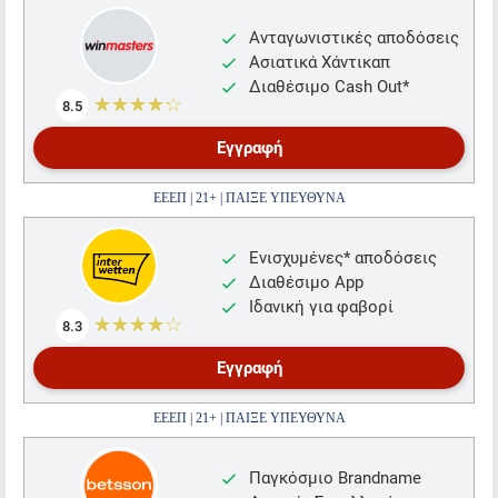
Ανταγωνιστικές αποδόσεις
Ασιατικά Χάντικαπ
Διαθέσιμο Cash Out*
☆☆☆☆☆
★★★★★
8.5
Εγγραφή
ΕΕΕΠ | 21+ | ΠΑΙΞΕ ΥΠΕΥΘΥΝΑ
Ενισχυμένες* αποδόσεις
Διαθέσιμο App
Ιδανική για φαβορί
☆☆☆☆☆
★★★★★
8.3
Εγγραφή
ΕΕΕΠ | 21+ | ΠΑΙΞΕ ΥΠΕΥΘΥΝΑ
Παγκόσμιο Brandname