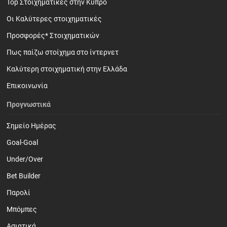
Top Στοιχηματικές στην Κύπρο
Οι Καλύτερες στοιχηματικές
Προσφορές* Στοιχηματικών
Πως παίζω στοίχημα στο ίντερνετ
Καλύτερη στοιχηματική στην Ελλάδα
Επικοινωνία
Προγνωστικά
Σημείο Ημέρας
Goal-Goal
Under/Over
Bet Builder
Παρολί
Mπόμπες
Ασιατικά